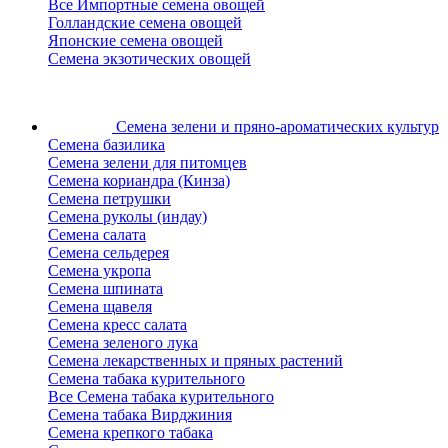
Все Импортные семена овощей
Голландские семена овощей
Японские семена овощей
Семена экзотических овощей
Семена зелени
и пряно-ароматических культур
Семена базилика
Семена зелени для питомцев
Семена кориандра (Кинза)
Семена петрушки
Семена руколы (индау)
Семена салата
Семена сельдерея
Семена укропа
Семена шпината
Семена щавеля
Семена кресс салата
Семена зеленого лука
Семена лекарственных и пряных растений
Семена табака курительного
Все Семена табака курительного
Семена табака Вирджиния
Семена крепкого табака