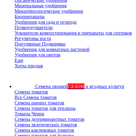
Органические удобрения
Минеральные удобрения
Микробиологические удобрения
Биопрепараты
Удобрения для сада и огорода
Почвоулучшители
Ускорители компостирования и препараты для септиков
Регуляторы роста
Популярные Подкормки
Удобрения для комнатных растений
Удобрения для цветов
Еще
Хиты продаж
Семена овощей
СЕЗОН
и ягодных культур
Семена томатов
Все Семена томатов
Семена ранних томатов
Семена томатов для теплицы
Томаты Черри
Семена детерминантных томатов
Семена экзотических томатов
Семена карликовых томатов
Семена томатов для балкона