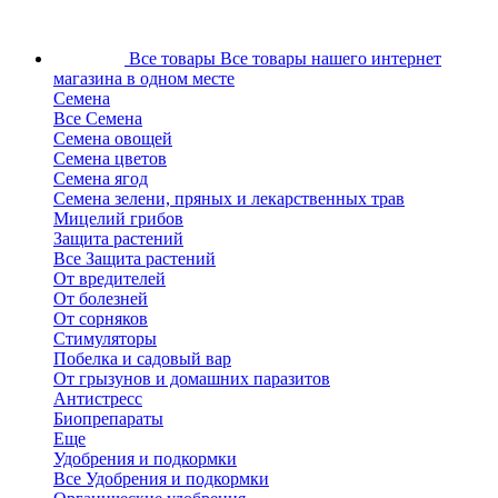
Все товары
Все товары нашего интернет
магазина в одном месте
Семена
Все Семена
Семена овощей
Семена цветов
Семена ягод
Семена зелени, пряных и лекарственных трав
Мицелий грибов
Защита растений
Все Защита растений
От вредителей
От болезней
От сорняков
Стимуляторы
Побелка и садовый вар
От грызунов и домашних паразитов
Антистресс
Биопрепараты
Еще
Удобрения и подкормки
Все Удобрения и подкормки