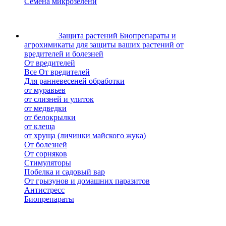
Семена микрозелени
Защита растений
Биопрепараты и
агрохимикаты для защиты ваших растений от
вредителей и болезней
От вредителей
Все От вредителей
Для ранневесеней обработки
от муравьев
от слизней и улиток
от медведки
от белокрылки
от клеща
от хруща (личинки майского жука)
От болезней
От сорняков
Стимуляторы
Побелка и садовый вар
От грызунов и домашних паразитов
Антистресс
Биопрепараты