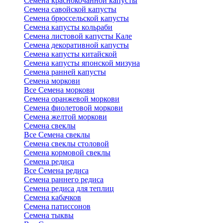
Семена краснокочанной капусты
Семена савойской капусты
Семена брюссельской капусты
Семена капусты кольраби
Семена листовой капусты Кале
Семена декоративной капусты
Семена капусты китайской
Семена капусты японской мизуна
Семена ранней капусты
Семена моркови
Все Семена моркови
Семена оранжевой моркови
Семена фиолетовой моркови
Семена желтой моркови
Семена свеклы
Все Семена свеклы
Семена свеклы столовой
Семена кормовой свеклы
Семена редиса
Все Семена редиса
Семена раннего редиса
Семена редиса для теплиц
Семена кабачков
Семена патиссонов
Семена тыквы