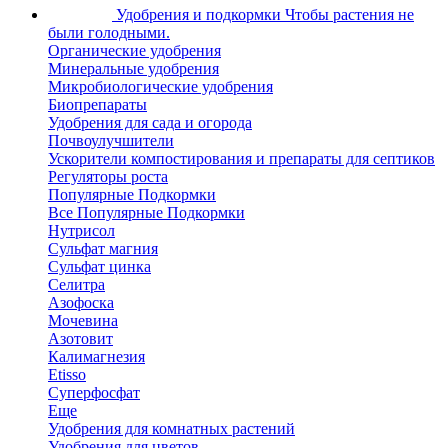
Удобрения и подкормки
Чтобы растения не
были голодными.
Органические удобрения
Минеральные удобрения
Микробиологические удобрения
Биопрепараты
Удобрения для сада и огорода
Почвоулучшители
Ускорители компостирования и препараты для септиков
Регуляторы роста
Популярные Подкормки
Все Популярные Подкормки
Нутрисол
Сульфат магния
Сульфат цинка
Селитра
Азофоска
Мочевина
Азотовит
Калимагнезия
Etisso
Суперфосфат
Еще
Удобрения для комнатных растений
Удобрения для цветов