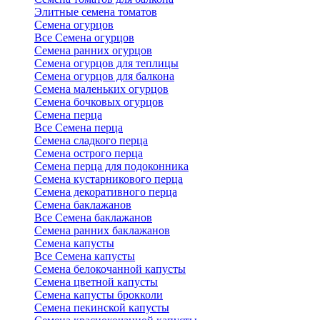
Элитные семена томатов
Семена огурцов
Все Семена огурцов
Семена ранних огурцов
Семена огурцов для теплицы
Семена огурцов для балкона
Семена маленьких огурцов
Семена бочковых огурцов
Семена перца
Все Семена перца
Семена сладкого перца
Семена острого перца
Семена перца для подоконника
Семена кустарникового перца
Семена декоративного перца
Семена баклажанов
Все Семена баклажанов
Семена ранних баклажанов
Семена капусты
Все Семена капусты
Семена белокочанной капусты
Семена цветной капусты
Семена капусты брокколи
Семена пекинской капусты