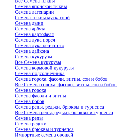
Все Семена тыквы
Семена японской тыквы
Семена лагенарии
Семена тыквы мускатной
Семена дыни
Семена арбуза
Семена картофеля
Семена лука порея
Семена лука репчатого
Семена дайкона
Семена кукурузы
Все Семена кукурузы
Семена кормовой кукурузы
Семена подсолнечника
Семена гороха, фасоли, вигны, сои и бобов
Все Семена гороха, фасоли, вигны, сои и бобов
Семена гороха
Семена фасоли и вигны
Семена бобов
Семена репы, редьки, брюквы и турнепса
Все Семена репы, редьки, брюквы и турнепса
Семена репы
Семена редьки
Семена брюквы и турнепса
Импортные семена овощей