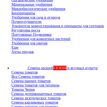
Органические удобрения
Минеральные удобрения
Микробиологические удобрения
Биопрепараты
Удобрения для сада и огорода
Почвоулучшители
Ускорители компостирования и препараты для септиков
Регуляторы роста
Популярные Подкормки
Удобрения для комнатных растений
Удобрения для цветов
Еще
Хиты продаж
Семена овощей
СЕЗОН
и ягодных культур
Семена томатов
Все Семена томатов
Семена ранних томатов
Семена томатов для теплицы
Томаты Черри
Семена детерминантных томатов
Семена экзотических томатов
Семена карликовых томатов
Семена томатов для балкона