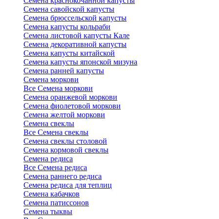
Семена краснокочанной капусты
Семена савойской капусты
Семена брюссельской капусты
Семена капусты кольраби
Семена листовой капусты Кале
Семена декоративной капусты
Семена капусты китайской
Семена капусты японской мизуна
Семена ранней капусты
Семена моркови
Все Семена моркови
Семена оранжевой моркови
Семена фиолетовой моркови
Семена желтой моркови
Семена свеклы
Все Семена свеклы
Семена свеклы столовой
Семена кормовой свеклы
Семена редиса
Все Семена редиса
Семена раннего редиса
Семена редиса для теплиц
Семена кабачков
Семена патиссонов
Семена тыквы