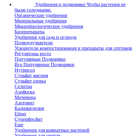
Удобрения и подкормки
Чтобы растения не
были голодными.
Органические удобрения
Минеральные удобрения
Микробиологические удобрения
Биопрепараты
Удобрения для сада и огорода
Почвоулучшители
Ускорители компостирования и препараты для септиков
Регуляторы роста
Популярные Подкормки
Все Популярные Подкормки
Нутрисол
Сульфат магния
Сульфат цинка
Селитра
Азофоска
Мочевина
Азотовит
Калимагнезия
Etisso
Суперфосфат
Еще
Удобрения для комнатных растений
Удобрения для цветов