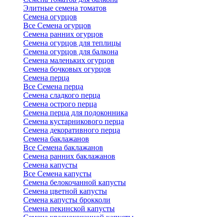
Элитные семена томатов
Семена огурцов
Все Семена огурцов
Семена ранних огурцов
Семена огурцов для теплицы
Семена огурцов для балкона
Семена маленьких огурцов
Семена бочковых огурцов
Семена перца
Все Семена перца
Семена сладкого перца
Семена острого перца
Семена перца для подоконника
Семена кустарникового перца
Семена декоративного перца
Семена баклажанов
Все Семена баклажанов
Семена ранних баклажанов
Семена капусты
Все Семена капусты
Семена белокочанной капусты
Семена цветной капусты
Семена капусты брокколи
Семена пекинской капусты