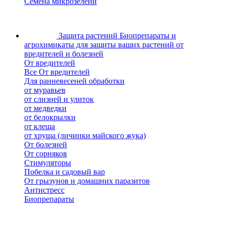
Семена микрозелени
Защита растений
Биопрепараты и
агрохимикаты для защиты ваших растений от
вредителей и болезней
От вредителей
Все От вредителей
Для ранневесеней обработки
от муравьев
от слизней и улиток
от медведки
от белокрылки
от клеща
от хруща (личинки майского жука)
От болезней
От сорняков
Стимуляторы
Побелка и садовый вар
От грызунов и домашних паразитов
Антистресс
Биопрепараты