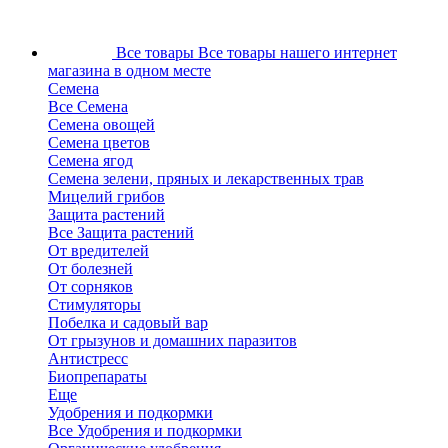
Все товары
Все товары нашего интернет
магазина в одном месте
Семена
Все Семена
Семена овощей
Семена цветов
Семена ягод
Семена зелени, пряных и лекарственных трав
Мицелий грибов
Защита растений
Все Защита растений
От вредителей
От болезней
От сорняков
Стимуляторы
Побелка и садовый вар
От грызунов и домашних паразитов
Антистресс
Биопрепараты
Еще
Удобрения и подкормки
Все Удобрения и подкормки