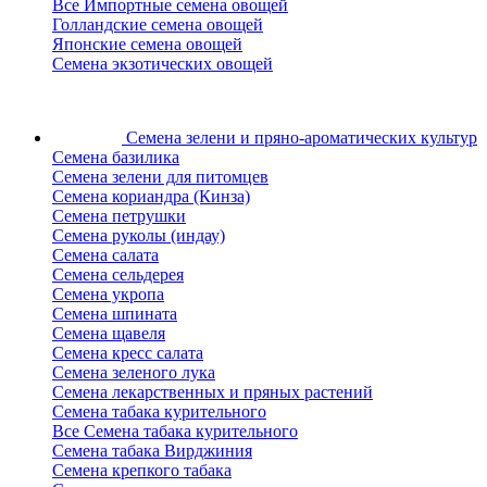
Все Импортные семена овощей
Голландские семена овощей
Японские семена овощей
Семена экзотических овощей
Семена зелени
и пряно-ароматических культур
Семена базилика
Семена зелени для питомцев
Семена кориандра (Кинза)
Семена петрушки
Семена руколы (индау)
Семена салата
Семена сельдерея
Семена укропа
Семена шпината
Семена щавеля
Семена кресс салата
Семена зеленого лука
Семена лекарственных и пряных растений
Семена табака курительного
Все Семена табака курительного
Семена табака Вирджиния
Семена крепкого табака