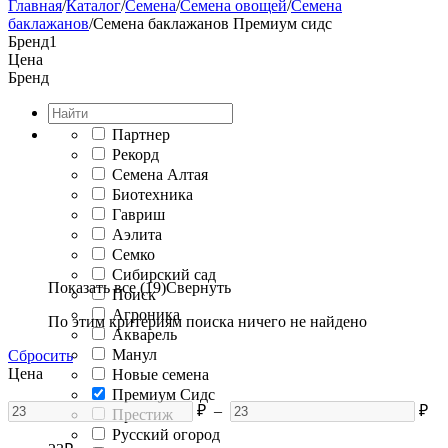
Главная
/
Каталог
/
Семена
/
Семена овощей
/
Семена
баклажанов
/
Семена баклажанов Премиум сидс
Бренд
1
Цена
Бренд
Партнер
Рекорд
Семена Алтая
Биотехника
Гавриш
Аэлита
Семко
Сибирский сад
Показать все (19)
Свернуть
Поиск
Агроника
По этим критериям поиска ничего не найдено
Акварель
Манул
Сбросить
Цена
Новые семена
Премиум Сидс
₽
–
₽
Престиж
Русский огород