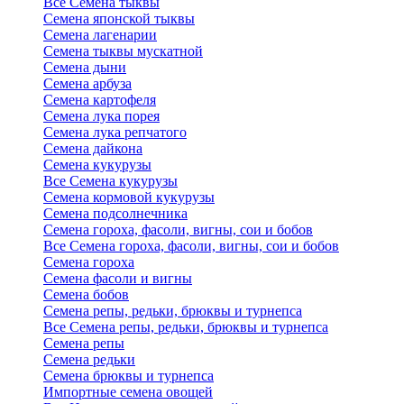
Все Семена тыквы
Семена японской тыквы
Семена лагенарии
Семена тыквы мускатной
Семена дыни
Семена арбуза
Семена картофеля
Семена лука порея
Семена лука репчатого
Семена дайкона
Семена кукурузы
Все Семена кукурузы
Семена кормовой кукурузы
Семена подсолнечника
Семена гороха, фасоли, вигны, сои и бобов
Все Семена гороха, фасоли, вигны, сои и бобов
Семена гороха
Семена фасоли и вигны
Семена бобов
Семена репы, редьки, брюквы и турнепса
Все Семена репы, редьки, брюквы и турнепса
Семена репы
Семена редьки
Семена брюквы и турнепса
Импортные семена овощей