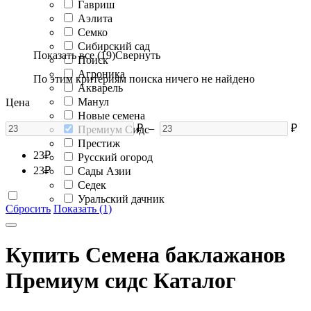
Гавриш
Аэлита
Семко
Сибирский сад
Показать все (19)
Свернуть
Поиск
Агроника
По этим критериям поиска ничего не найдено
Акварель
Манул
Цена
Новые семена
₽
–
₽
Премиум Сидс
Престиж
23
₽
Русский огород
23
₽
Сады Азии
Седек
Уральский дачник
Сбросить
Показать (1)
Купить Семена баклажанов
Премиум сидс Каталог