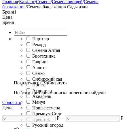
Главная
/
Каталог
/
Семена
/
Семена овощей
/
Семена
баклажанов
/
Семена баклажанов Сады азии
Бренд
1
Цена
Бренд
Партнер
Рекорд
Семена Алтая
Биотехника
Гавриш
Аэлита
Семко
Сибирский сад
Показать все (19)
Свернуть
Поиск
Агроника
По этим критериям поиска ничего не найдено
Акварель
Манул
Сбросить
Цена
Новые семена
Премиум Сидс
₽
–
₽
Престиж
Русский огород