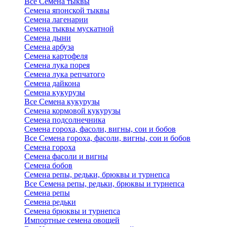
Все Семена тыквы
Семена японской тыквы
Семена лагенарии
Семена тыквы мускатной
Семена дыни
Семена арбуза
Семена картофеля
Семена лука порея
Семена лука репчатого
Семена дайкона
Семена кукурузы
Все Семена кукурузы
Семена кормовой кукурузы
Семена подсолнечника
Семена гороха, фасоли, вигны, сои и бобов
Все Семена гороха, фасоли, вигны, сои и бобов
Семена гороха
Семена фасоли и вигны
Семена бобов
Семена репы, редьки, брюквы и турнепса
Все Семена репы, редьки, брюквы и турнепса
Семена репы
Семена редьки
Семена брюквы и турнепса
Импортные семена овощей