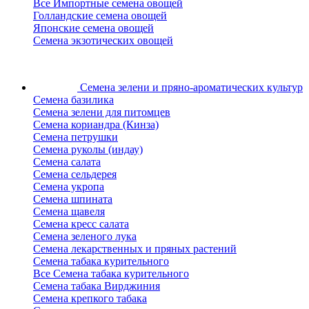
Все Импортные семена овощей
Голландские семена овощей
Японские семена овощей
Семена экзотических овощей
Семена зелени
и пряно-ароматических культур
Семена базилика
Семена зелени для питомцев
Семена кориандра (Кинза)
Семена петрушки
Семена руколы (индау)
Семена салата
Семена сельдерея
Семена укропа
Семена шпината
Семена щавеля
Семена кресс салата
Семена зеленого лука
Семена лекарственных и пряных растений
Семена табака курительного
Все Семена табака курительного
Семена табака Вирджиния
Семена крепкого табака