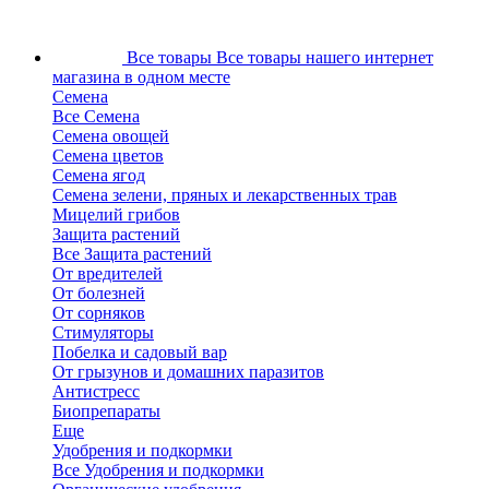
Все товары
Все товары нашего интернет
магазина в одном месте
Семена
Все Семена
Семена овощей
Семена цветов
Семена ягод
Семена зелени, пряных и лекарственных трав
Мицелий грибов
Защита растений
Все Защита растений
От вредителей
От болезней
От сорняков
Стимуляторы
Побелка и садовый вар
От грызунов и домашних паразитов
Антистресс
Биопрепараты
Еще
Удобрения и подкормки
Все Удобрения и подкормки