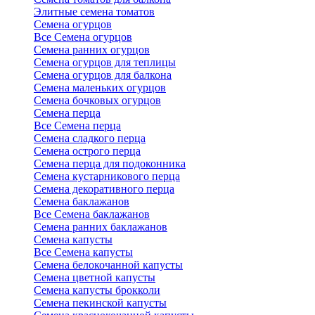
Элитные семена томатов
Семена огурцов
Все Семена огурцов
Семена ранних огурцов
Семена огурцов для теплицы
Семена огурцов для балкона
Семена маленьких огурцов
Семена бочковых огурцов
Семена перца
Все Семена перца
Семена сладкого перца
Семена острого перца
Семена перца для подоконника
Семена кустарникового перца
Семена декоративного перца
Семена баклажанов
Все Семена баклажанов
Семена ранних баклажанов
Семена капусты
Все Семена капусты
Семена белокочанной капусты
Семена цветной капусты
Семена капусты брокколи
Семена пекинской капусты