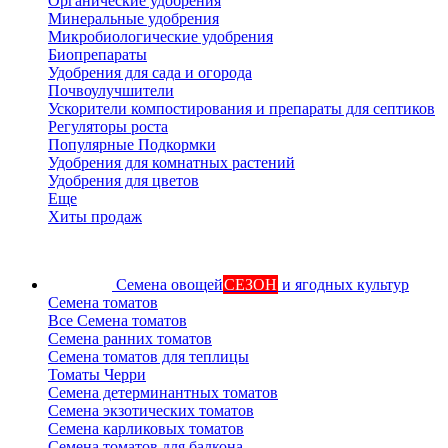
Органические удобрения
Минеральные удобрения
Микробиологические удобрения
Биопрепараты
Удобрения для сада и огорода
Почвоулучшители
Ускорители компостирования и препараты для септиков
Регуляторы роста
Популярные Подкормки
Удобрения для комнатных растений
Удобрения для цветов
Еще
Хиты продаж
Семена овощей
СЕЗОН
и ягодных культур
Семена томатов
Все Семена томатов
Семена ранних томатов
Семена томатов для теплицы
Томаты Черри
Семена детерминантных томатов
Семена экзотических томатов
Семена карликовых томатов
Семена томатов для балкона