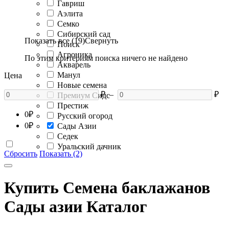
Гавриш
Аэлита
Семко
Сибирский сад
Показать все (19)
Свернуть
Поиск
Агроника
По этим критериям поиска ничего не найдено
Акварель
Манул
Цена
Новые семена
₽
–
₽
Премиум Сидс
Престиж
0
₽
Русский огород
0
₽
Сады Азии
Седек
Уральский дачник
Сбросить
Показать (2)
Купить Семена баклажанов
Сады азии Каталог