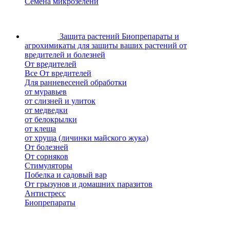
Семена микрозелени
Защита растений
Биопрепараты и
агрохимикаты для защиты ваших растений от
вредителей и болезней
От вредителей
Все От вредителей
Для ранневесеней обработки
от муравьев
от слизней и улиток
от медведки
от белокрылки
от клеща
от хруща (личинки майского жука)
От болезней
От сорняков
Стимуляторы
Побелка и садовый вар
От грызунов и домашних паразитов
Антистресс
Биопрепараты