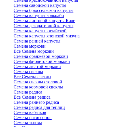
Семена краснокочанной капусты
Семена савойской капусты
Семена брюссельской капусты
Семена капусты кольраби
Семена листовой капусты Кале
Семена декоративной капусты
Семена капусты китайской
Семена капусты японской мизуна
Семена ранней капусты
Семена моркови
Все Семена моркови
Семена оранжевой моркови
Семена фиолетовой моркови
Семена желтой моркови
Семена свеклы
Все Семена свеклы
Семена свеклы столовой
Семена кормовой свеклы
Семена редиса
Все Семена редиса
Семена раннего редиса
Семена редиса для теплиц
Семена кабачков
Семена патиссонов
Семена тыквы