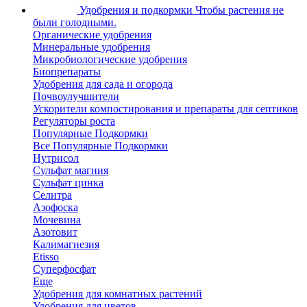
Удобрения и подкормки
Чтобы растения не
были голодными.
Органические удобрения
Минеральные удобрения
Микробиологические удобрения
Биопрепараты
Удобрения для сада и огорода
Почвоулучшители
Ускорители компостирования и препараты для септиков
Регуляторы роста
Популярные Подкормки
Все Популярные Подкормки
Нутрисол
Сульфат магния
Сульфат цинка
Селитра
Азофоска
Мочевина
Азотовит
Калимагнезия
Etisso
Суперфосфат
Еще
Удобрения для комнатных растений
Удобрения для цветов