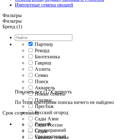
Импортные семена овощей
Фильтры
Фильтры
Бренд (1)
Партнер
Рекорд
Биотехника
Гавриш
Аэлита
Семко
Поиск
Акварель
Показать все (17)
Свернуть
Новые семена
Плазмас
По этим критериям поиска ничего не найдено
Престиж
Русский огород
Срок созревания
Сады Азии
Ранний
Сады России
Среднеранний
Седек
Среднеспелый
Удачные семена