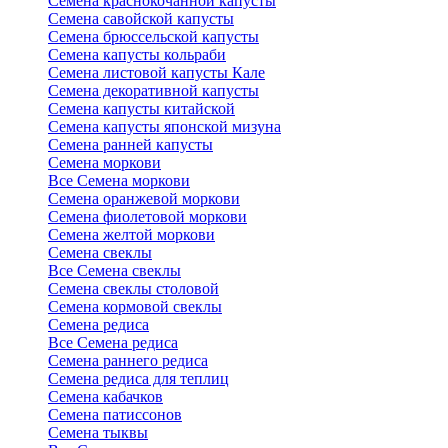
Семена краснокочанной капусты
Семена савойской капусты
Семена брюссельской капусты
Семена капусты кольраби
Семена листовой капусты Кале
Семена декоративной капусты
Семена капусты китайской
Семена капусты японской мизуна
Семена ранней капусты
Семена моркови
Все Семена моркови
Семена оранжевой моркови
Семена фиолетовой моркови
Семена желтой моркови
Семена свеклы
Все Семена свеклы
Семена свеклы столовой
Семена кормовой свеклы
Семена редиса
Все Семена редиса
Семена раннего редиса
Семена редиса для теплиц
Семена кабачков
Семена патиссонов
Семена тыквы