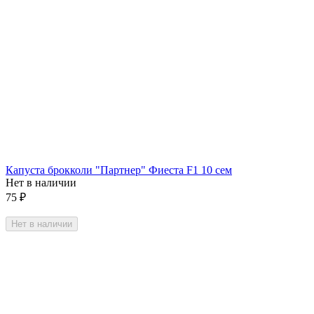
Капуста брокколи "Партнер" Фиеста F1 10 сем
Нет в наличии
75
₽
Нет в наличии