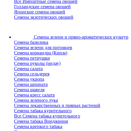
Все Импортные семена овощей
Голландские семена овощей
Японские семена овощей
Семена экзотических овощей
Семена зелени
и пряно-ароматических культур
Семена базилика
Семена зелени для питомцев
Семена кориандра (Кинза)
Семена петрушки
Семена руколы (индау)
Семена салата
Семена сельдерея
Семена укропа
Семена шпината
Семена щавеля
Семена кресс салата
Семена зеленого лука
Семена лекарственных и пряных растений
Семена табака курительного
Все Семена табака курительного
Семена табака Вирджиния
Семена крепкого табака