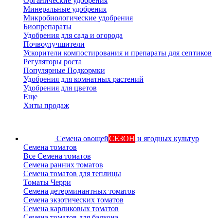
Органические удобрения
Минеральные удобрения
Микробиологические удобрения
Биопрепараты
Удобрения для сада и огорода
Почвоулучшители
Ускорители компостирования и препараты для септиков
Регуляторы роста
Популярные Подкормки
Удобрения для комнатных растений
Удобрения для цветов
Еще
Хиты продаж
Семена овощей
СЕЗОН
и ягодных культур
Семена томатов
Все Семена томатов
Семена ранних томатов
Семена томатов для теплицы
Томаты Черри
Семена детерминантных томатов
Семена экзотических томатов
Семена карликовых томатов
Семена томатов для балкона