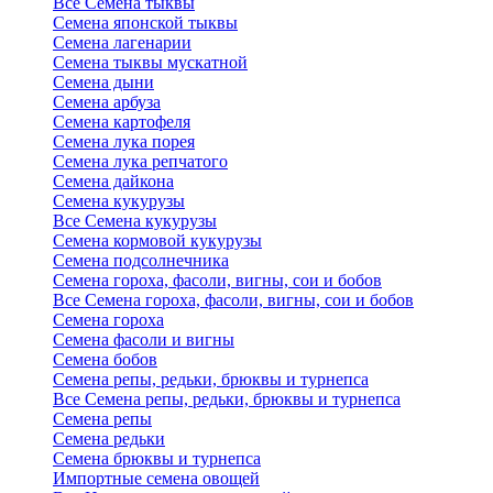
Все Семена тыквы
Семена японской тыквы
Семена лагенарии
Семена тыквы мускатной
Семена дыни
Семена арбуза
Семена картофеля
Семена лука порея
Семена лука репчатого
Семена дайкона
Семена кукурузы
Все Семена кукурузы
Семена кормовой кукурузы
Семена подсолнечника
Семена гороха, фасоли, вигны, сои и бобов
Все Семена гороха, фасоли, вигны, сои и бобов
Семена гороха
Семена фасоли и вигны
Семена бобов
Семена репы, редьки, брюквы и турнепса
Все Семена репы, редьки, брюквы и турнепса
Семена репы
Семена редьки
Семена брюквы и турнепса
Импортные семена овощей