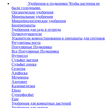
Удобрения и подкормки
Чтобы растения не
были голодными.
Органические удобрения
Минеральные удобрения
Микробиологические удобрения
Биопрепараты
Удобрения для сада и огорода
Почвоулучшители
Ускорители компостирования и препараты для септиков
Регуляторы роста
Популярные Подкормки
Все Популярные Подкормки
Нутрисол
Сульфат магния
Сульфат цинка
Селитра
Азофоска
Мочевина
Азотовит
Калимагнезия
Etisso
Суперфосфат
Еще
Удобрения для комнатных растений
Удобрения для цветов