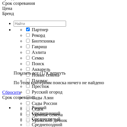
Срок созревания
Цена
Бренд
Партнер
Рекорд
Биотехника
Гавриш
Аэлита
Семко
Поиск
Акварель
Показать все (17)
Свернуть
Новые семена
Плазмас
По этим критериям поиска ничего не найдено
Престиж
Русский огород
Сбросить
Срок созревания
Сады Азии
Сады России
Ранний
Седек
Среднеранний
Удачные семена
Среднеспелый
Уральский дачник
Среднепоздний