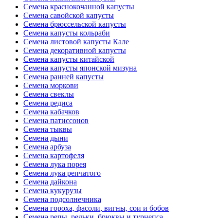
Семена краснокочанной капусты
Семена савойской капусты
Семена брюссельской капусты
Семена капусты кольраби
Семена листовой капусты Кале
Семена декоративной капусты
Семена капусты китайской
Семена капусты японской мизуна
Семена ранней капусты
Семена моркови
Семена свеклы
Семена редиса
Семена кабачков
Семена патиссонов
Семена тыквы
Семена дыни
Семена арбуза
Семена картофеля
Семена лука порея
Семена лука репчатого
Семена дайкона
Семена кукурузы
Семена подсолнечника
Семена гороха, фасоли, вигны, сои и бобов
Семена репы, редьки, брюквы и турнепса