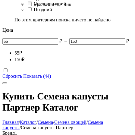
Среднепоздний
Уральский дачник
Поздний
По этим критериям поиска ничего не найдено
Цена
₽
–
₽
55
₽
150
₽
Сбросить
Показать (44)
Купить Семена капусты
Партнер Каталог
Главная
/
Каталог
/
Семена
/
Семена овощей
/
Семена
капусты
/
Семена капусты Партнер
Бренд
1