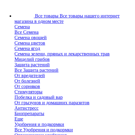
Все товары
Все товары нашего интернет
магазина в одном месте
Семена
Все Семена
Семена овощей
Семена цветов
Семена ягод
Семена зелени, пряных и лекарственных трав
Мицелий грибов
Защита растений
Все Защита растений
От вредителей
От болезней
От сорняков
Стимуляторы
Побелка и садовый вар
От грызунов и домашних паразитов
Антистресс
Биопрепараты
Еще
Удобрения и подкормки
Все Удобрения и подкормки