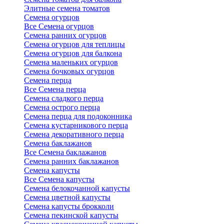
Элитные семена томатов
Семена огурцов
Все Семена огурцов
Семена ранних огурцов
Семена огурцов для теплицы
Семена огурцов для балкона
Семена маленьких огурцов
Семена бочковых огурцов
Семена перца
Все Семена перца
Семена сладкого перца
Семена острого перца
Семена перца для подоконника
Семена кустарникового перца
Семена декоративного перца
Семена баклажанов
Все Семена баклажанов
Семена ранних баклажанов
Семена капусты
Все Семена капусты
Семена белокочанной капусты
Семена цветной капусты
Семена капусты брокколи
Семена пекинской капусты