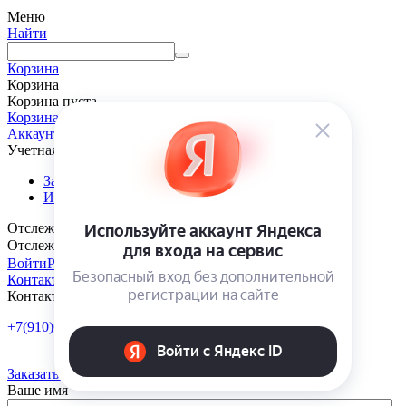
Меню
Найти
Корзина
Корзина
Корзина пуста
Корзина
Аккаунт
Учетная запись
Заказы
Избранные товары
Отслеживание заказа
Отслеживание заказа
Войти
Регистрация
Контакты
Контакты
+7(910)601-10-10
Пн-Пт: 9:00-18:00
Заказать обратный звонок
Ваше имя