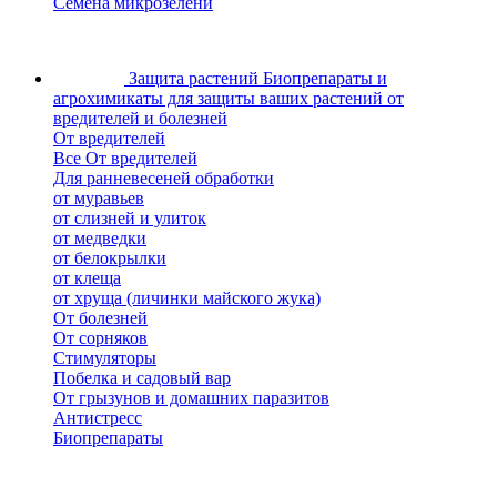
Семена микрозелени
Защита растений
Биопрепараты и
агрохимикаты для защиты ваших растений от
вредителей и болезней
От вредителей
Все От вредителей
Для ранневесеней обработки
от муравьев
от слизней и улиток
от медведки
от белокрылки
от клеща
от хруща (личинки майского жука)
От болезней
От сорняков
Стимуляторы
Побелка и садовый вар
От грызунов и домашних паразитов
Антистресс
Биопрепараты