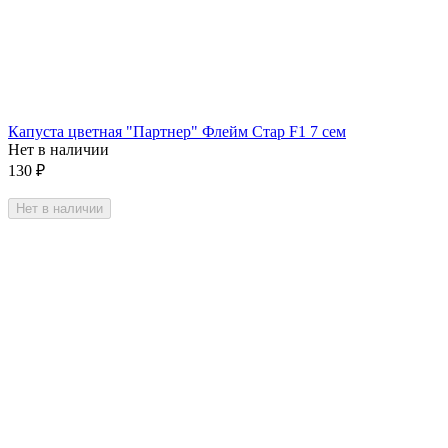
Капуста цветная "Партнер" Флейм Стар F1 7 сем
Нет в наличии
130
₽
Нет в наличии