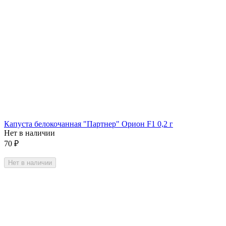
Капуста белокочанная "Партнер" Орион F1 0,2 г
Нет в наличии
70
₽
Нет в наличии