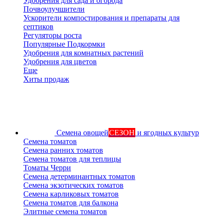
Удобрения для сада и огорода
Почвоулучшители
Ускорители компостирования и препараты для
септиков
Регуляторы роста
Популярные Подкормки
Удобрения для комнатных растений
Удобрения для цветов
Еще
Хиты продаж
Семена овощей
СЕЗОН
и ягодных культур
Семена томатов
Семена ранних томатов
Семена томатов для теплицы
Томаты Черри
Семена детерминантных томатов
Семена экзотических томатов
Семена карликовых томатов
Семена томатов для балкона
Элитные семена томатов