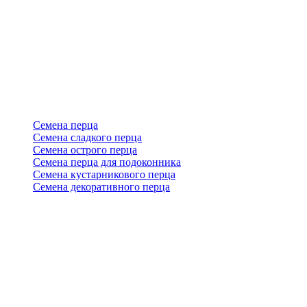
Семена перца
Семена сладкого перца
Семена острого перца
Семена перца для подоконника
Семена кустарникового перца
Семена декоративного перца