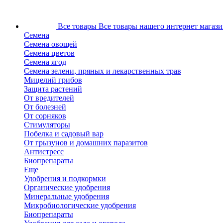
Все товары
Все товары нашего интернет магази
Семена
Семена овощей
Семена цветов
Семена ягод
Семена зелени, пряных и лекарственных трав
Мицелий грибов
Защита растений
От вредителей
От болезней
От сорняков
Стимуляторы
Побелка и садовый вар
От грызунов и домашних паразитов
Антистресс
Биопрепараты
Еще
Удобрения и подкормки
Органические удобрения
Минеральные удобрения
Микробиологические удобрения
Биопрепараты