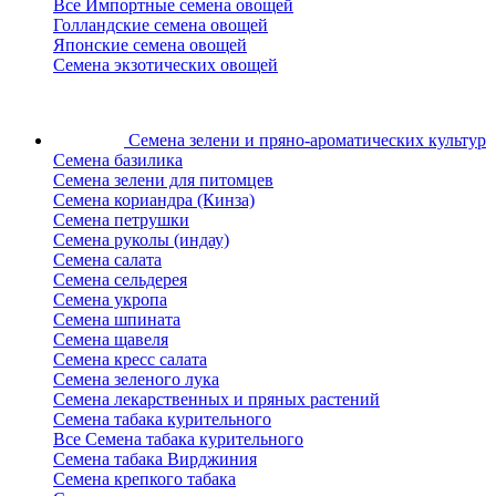
Все Импортные семена овощей
Голландские семена овощей
Японские семена овощей
Семена экзотических овощей
Семена зелени
и пряно-ароматических культур
Семена базилика
Семена зелени для питомцев
Семена кориандра (Кинза)
Семена петрушки
Семена руколы (индау)
Семена салата
Семена сельдерея
Семена укропа
Семена шпината
Семена щавеля
Семена кресс салата
Семена зеленого лука
Семена лекарственных и пряных растений
Семена табака курительного
Все Семена табака курительного
Семена табака Вирджиния
Семена крепкого табака