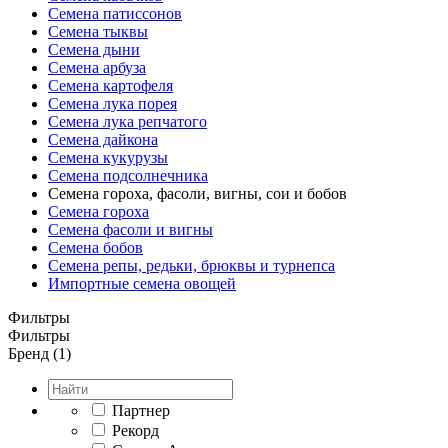
Семена патиссонов
Семена тыквы
Семена дыни
Семена арбуза
Семена картофеля
Семена лука порея
Семена лука репчатого
Семена дайкона
Семена кукурузы
Семена подсолнечника
Семена гороха, фасоли, вигны, сои и бобов
Семена гороха
Семена фасоли и вигны
Семена бобов
Семена репы, редьки, брюквы и турнепса
Импортные семена овощей
Фильтры
Фильтры
Бренд (1)
Партнер
Рекорд