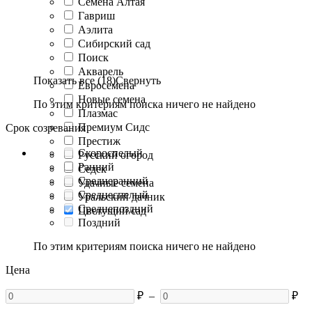
Семена Алтая
Гавриш
Аэлита
Сибирский сад
Поиск
Акварель
Показать все (18)
Свернуть
Евросемена
Новые семена
По этим критериям поиска ничего не найдено
Плазмас
Премиум Сидс
Срок созревания
Престиж
Скороспелый
Русский огород
Ранний
Седек
Среднеранний
Удачные семена
Среднеспелый
Уральский дачник
Среднепоздний
Цветущий сад
Поздний
По этим критериям поиска ничего не найдено
Цена
₽
–
₽