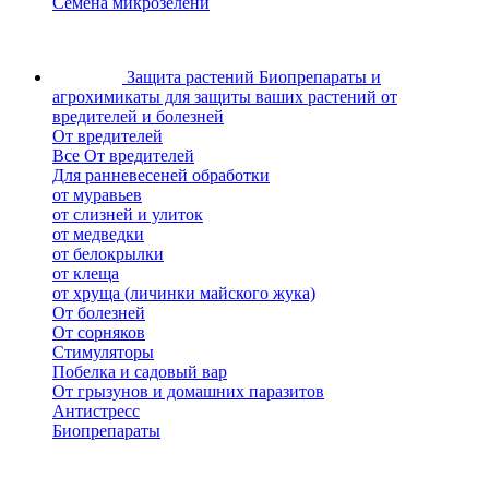
Семена микрозелени
Защита растений
Биопрепараты и
агрохимикаты для защиты ваших растений от
вредителей и болезней
От вредителей
Все От вредителей
Для ранневесеней обработки
от муравьев
от слизней и улиток
от медведки
от белокрылки
от клеща
от хруща (личинки майского жука)
От болезней
От сорняков
Стимуляторы
Побелка и садовый вар
От грызунов и домашних паразитов
Антистресс
Биопрепараты