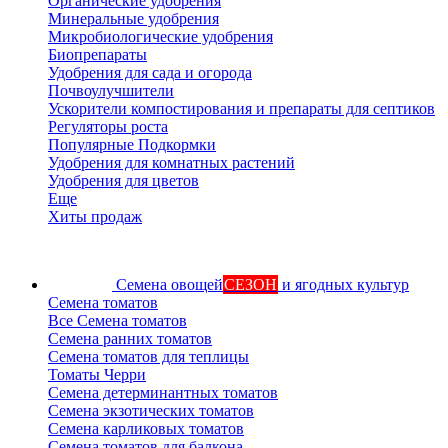
Органические удобрения
Минеральные удобрения
Микробиологические удобрения
Биопрепараты
Удобрения для сада и огорода
Почвоулучшители
Ускорители компостирования и препараты для септиков
Регуляторы роста
Популярные Подкормки
Удобрения для комнатных растений
Удобрения для цветов
Еще
Хиты продаж
Семена овощей
СЕЗОН
и ягодных культур
Семена томатов
Все Семена томатов
Семена ранних томатов
Семена томатов для теплицы
Томаты Черри
Семена детерминантных томатов
Семена экзотических томатов
Семена карликовых томатов
Семена томатов для балкона