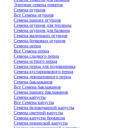
Элитные семена томатов
Семена огурцов
Все Семена огурцов
Семена ранних огурцов
Семена огурцов для теплицы
Семена огурцов для балкона
Семена маленьких огурцов
Семена бочковых огурцов
Семена перца
Все Семена перца
Семена сладкого перца
Семена острого перца
Семена перца для подоконника
Семена кустарникового перца
Семена декоративного перца
Семена баклажанов
Все Семена баклажанов
Семена ранних баклажанов
Семена капусты
Все Семена капусты
Семена белокочанной капусты
Семена цветной капусты
Семена капусты брокколи
Семена пекинской капусты