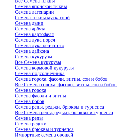
Все Семена тыквы
Семена японской тыквы
Семена лагенарии
Семена тыквы мускатной
Семена дыни
Семена арбуза
Семена картофеля
Семена лука порея
Семена лука репчатого
Семена дайкона
Семена кукурузы
Все Семена кукурузы
Семена кормовой кукурузы
Семена подсолнечника
Семена гороха, фасоли, вигны, сои и бобов
Все Семена гороха, фасоли, вигны, сои и бобов
Семена гороха
Семена фасоли и вигны
Семена бобов
Семена репы, редьки, брюквы и турнепса
Все Семена репы, редьки, брюквы и турнепса
Семена репы
Семена редьки
Семена брюквы и турнепса
Импортные семена овощей