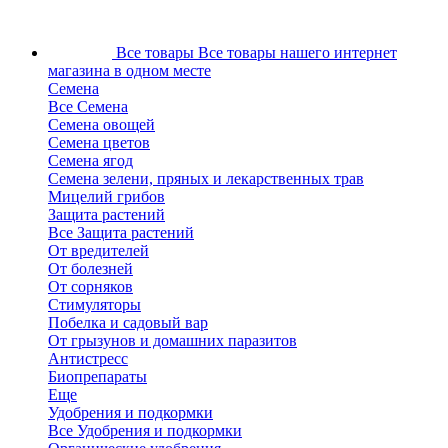
Все товары
Все товары нашего интернет
магазина в одном месте
Семена
Все Семена
Семена овощей
Семена цветов
Семена ягод
Семена зелени, пряных и лекарственных трав
Мицелий грибов
Защита растений
Все Защита растений
От вредителей
От болезней
От сорняков
Стимуляторы
Побелка и садовый вар
От грызунов и домашних паразитов
Антистресс
Биопрепараты
Еще
Удобрения и подкормки
Все Удобрения и подкормки