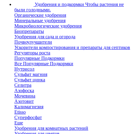
Удобрения и подкормки
Чтобы растения не
были голодными.
Органические удобрения
Минеральные удобрения
Микробиологические удобрения
Биопрепараты
Удобрения для сада и огорода
Почвоулучшители
Ускорители компостирования и препараты для септиков
Регуляторы роста
Популярные Подкормки
Все Популярные Подкормки
Нутрисол
Сульфат магния
Сульфат цинка
Селитра
Азофоска
Мочевина
Азотовит
Калимагнезия
Etisso
Суперфосфат
Еще
Удобрения для комнатных растений
Удобрения для цветов