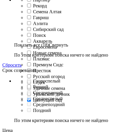
Рекорд
Семена Алтая
Гавриш
Аэлита
Сибирский сад
Поиск
Акварель
Показать все (18)
Свернуть
Евросемена
Новые семена
По этим критериям поиска ничего не найдено
Плазмас
Премиум Сидс
Сбросить
Срок созревания
Престиж
Русский огород
Скороспелый
Седек
Ранний
Удачные семена
Среднеранний
Уральский дачник
Среднеспелый
Цветущий сад
Среднепоздний
Поздний
По этим критериям поиска ничего не найдено
Цена