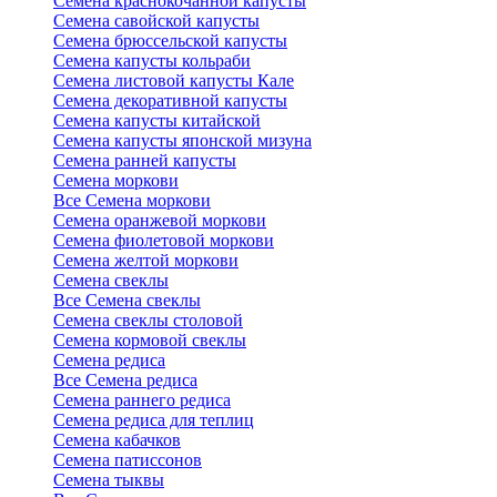
Семена краснокочанной капусты
Семена савойской капусты
Семена брюссельской капусты
Семена капусты кольраби
Семена листовой капусты Кале
Семена декоративной капусты
Семена капусты китайской
Семена капусты японской мизуна
Семена ранней капусты
Семена моркови
Все Семена моркови
Семена оранжевой моркови
Семена фиолетовой моркови
Семена желтой моркови
Семена свеклы
Все Семена свеклы
Семена свеклы столовой
Семена кормовой свеклы
Семена редиса
Все Семена редиса
Семена раннего редиса
Семена редиса для теплиц
Семена кабачков
Семена патиссонов
Семена тыквы