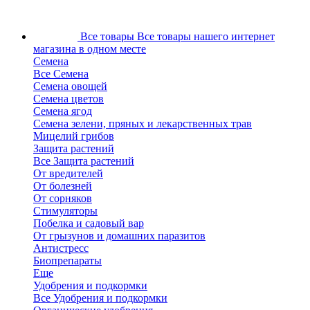
Все товары
Все товары нашего интернет
магазина в одном месте
Семена
Все Семена
Семена овощей
Семена цветов
Семена ягод
Семена зелени, пряных и лекарственных трав
Мицелий грибов
Защита растений
Все Защита растений
От вредителей
От болезней
От сорняков
Стимуляторы
Побелка и садовый вар
От грызунов и домашних паразитов
Антистресс
Биопрепараты
Еще
Удобрения и подкормки
Все Удобрения и подкормки