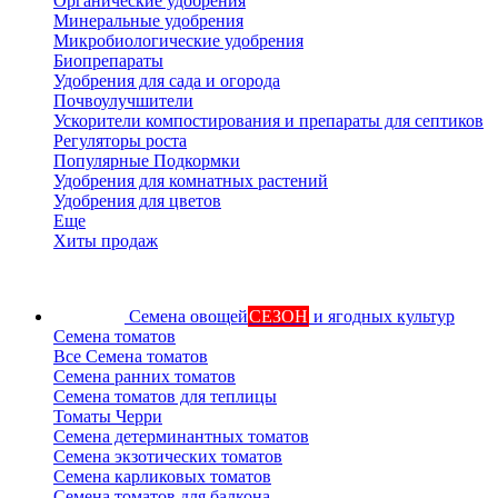
Органические удобрения
Минеральные удобрения
Микробиологические удобрения
Биопрепараты
Удобрения для сада и огорода
Почвоулучшители
Ускорители компостирования и препараты для септиков
Регуляторы роста
Популярные Подкормки
Удобрения для комнатных растений
Удобрения для цветов
Еще
Хиты продаж
Семена овощей
СЕЗОН
и ягодных культур
Семена томатов
Все Семена томатов
Семена ранних томатов
Семена томатов для теплицы
Томаты Черри
Семена детерминантных томатов
Семена экзотических томатов
Семена карликовых томатов
Семена томатов для балкона