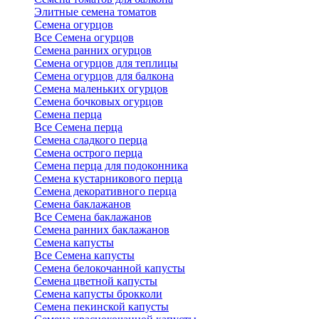
Элитные семена томатов
Семена огурцов
Все Семена огурцов
Семена ранних огурцов
Семена огурцов для теплицы
Семена огурцов для балкона
Семена маленьких огурцов
Семена бочковых огурцов
Семена перца
Все Семена перца
Семена сладкого перца
Семена острого перца
Семена перца для подоконника
Семена кустарникового перца
Семена декоративного перца
Семена баклажанов
Все Семена баклажанов
Семена ранних баклажанов
Семена капусты
Все Семена капусты
Семена белокочанной капусты
Семена цветной капусты
Семена капусты брокколи
Семена пекинской капусты