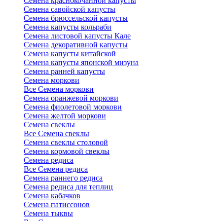
Семена краснокочанной капусты
Семена савойской капусты
Семена брюссельской капусты
Семена капусты кольраби
Семена листовой капусты Кале
Семена декоративной капусты
Семена капусты китайской
Семена капусты японской мизуна
Семена ранней капусты
Семена моркови
Все Семена моркови
Семена оранжевой моркови
Семена фиолетовой моркови
Семена желтой моркови
Семена свеклы
Все Семена свеклы
Семена свеклы столовой
Семена кормовой свеклы
Семена редиса
Все Семена редиса
Семена раннего редиса
Семена редиса для теплиц
Семена кабачков
Семена патиссонов
Семена тыквы