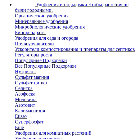
Удобрения и подкормки
Чтобы растения не
были голодными.
Органические удобрения
Минеральные удобрения
Микробиологические удобрения
Биопрепараты
Удобрения для сада и огорода
Почвоулучшители
Ускорители компостирования и препараты для септиков
Регуляторы роста
Популярные Подкормки
Все Популярные Подкормки
Нутрисол
Сульфат магния
Сульфат цинка
Селитра
Азофоска
Мочевина
Азотовит
Калимагнезия
Etisso
Суперфосфат
Еще
Удобрения для комнатных растений
Удобрения для цветов