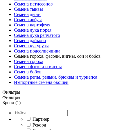
Семена патиссонов
Семена тыквы
Семена дыни
Семена арбуза
Семена картофеля
Семена лука порея
Семена лука репчатого
Семена дайкона
Семена кукурузы
Семена подсолнечника
Семена гороха, фасоли, вигны, сои и бобов
Семена гороха
Семена фасоли и вигны
Семена бобов
Семена репы, редьки, брюквы и турнепса
Импортные семена овощей
Фильтры
Фильтры
Бренд (1)
Партнер
Рекорд