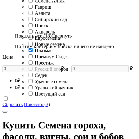
Семена Алтая
Гавриш
Аэлита
Сибирский сад
Поиск
Акварель
Показать все (18)
Свернуть
Евросемена
Новые семена
По этим критериям поиска ничего не найдено
Плазмас
Премиум Сидс
Цена
Престиж
₽
–
₽
Русский огород
Седек
0
₽
Удачные семена
0
₽
Уральский дачник
Цветущий сад
Сбросить
Показать (3)
Купить Семена гороха,
фасоли, вигны, сои и бобов