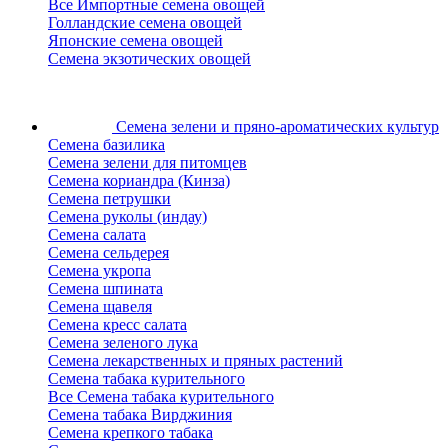
Все Импортные семена овощей
Голландские семена овощей
Японские семена овощей
Семена экзотических овощей
Семена зелени
и пряно-ароматических культур
Семена базилика
Семена зелени для питомцев
Семена кориандра (Кинза)
Семена петрушки
Семена руколы (индау)
Семена салата
Семена сельдерея
Семена укропа
Семена шпината
Семена щавеля
Семена кресс салата
Семена зеленого лука
Семена лекарственных и пряных растений
Семена табака курительного
Все Семена табака курительного
Семена табака Вирджиния
Семена крепкого табака