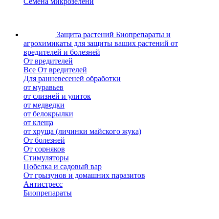
Семена микрозелени
Защита растений
Биопрепараты и
агрохимикаты для защиты ваших растений от
вредителей и болезней
От вредителей
Все От вредителей
Для ранневесеней обработки
от муравьев
от слизней и улиток
от медведки
от белокрылки
от клеща
от хруща (личинки майского жука)
От болезней
От сорняков
Стимуляторы
Побелка и садовый вар
От грызунов и домашних паразитов
Антистресс
Биопрепараты