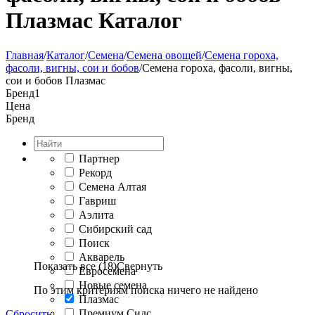
Плазмас Каталог
Главная
/
Каталог
/
Семена
/
Семена овощей
/
Семена гороха,
фасоли, вигны, сои и бобов
/
Семена гороха, фасоли, вигны,
сои и бобов Плазмас
Бренд
1
Цена
Бренд
Партнер
Рекорд
Семена Алтая
Гавриш
Аэлита
Сибирский сад
Поиск
Акварель
Показать все (18)
Свернуть
Евросемена
Новые семена
По этим критериям поиска ничего не найдено
Плазмас
Премиум Сидс
Сбросить