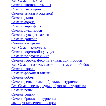
Все Семена тыквы
Семена японской тыквы
Семена лагенарии
Семена тыквы мускатной
Семена дыни
Семена арбуза
Семена картофеля
Семена лука порея
Семена лука репчатого
Семена дайкона
Семена кукурузы
Все Семена кукурузы
Семена кормовой кукурузы
Семена подсолнечника
Семена гороха, фасоли, вигны, сои и бобов
Все Семена гороха, фасоли, вигны, сои и бобов
Семена гороха
Семена фасоли и вигны
Семена бобов
Семена репы, редьки, брюквы и турнепса
Все Семена репы, редьки, брюквы и турнепса
Семена репы
Семена редьки
Семена брюквы и турнепса
Импортные семена овощей