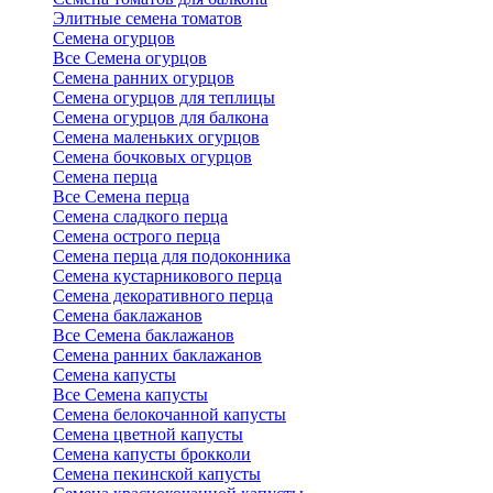
Элитные семена томатов
Семена огурцов
Все Семена огурцов
Семена ранних огурцов
Семена огурцов для теплицы
Семена огурцов для балкона
Семена маленьких огурцов
Семена бочковых огурцов
Семена перца
Все Семена перца
Семена сладкого перца
Семена острого перца
Семена перца для подоконника
Семена кустарникового перца
Семена декоративного перца
Семена баклажанов
Все Семена баклажанов
Семена ранних баклажанов
Семена капусты
Все Семена капусты
Семена белокочанной капусты
Семена цветной капусты
Семена капусты брокколи
Семена пекинской капусты