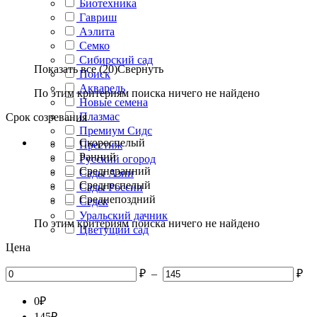
Биотехника
Гавриш
Аэлита
Семко
Сибирский сад
Показать все (20)
Свернуть
Поиск
Акварель
По этим критериям поиска ничего не найдено
Новые семена
Плазмас
Срок созревания
Премиум Сидс
Скороспелый
Престиж
Ранний
Русский огород
Среднеранний
Сады Азии
Среднеспелый
Сады России
Среднепоздний
Седек
Уральский дачник
По этим критериям поиска ничего не найдено
Цветущий сад
Цена
₽
–
₽
0
₽
145
₽