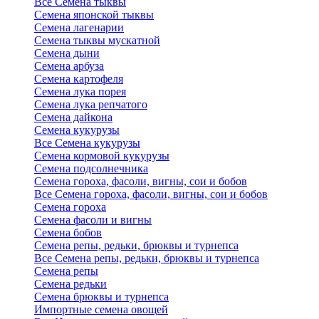
Все Семена тыквы
Семена японской тыквы
Семена лагенарии
Семена тыквы мускатной
Семена дыни
Семена арбуза
Семена картофеля
Семена лука порея
Семена лука репчатого
Семена дайкона
Семена кукурузы
Все Семена кукурузы
Семена кормовой кукурузы
Семена подсолнечника
Семена гороха, фасоли, вигны, сои и бобов
Все Семена гороха, фасоли, вигны, сои и бобов
Семена гороха
Семена фасоли и вигны
Семена бобов
Семена репы, редьки, брюквы и турнепса
Все Семена репы, редьки, брюквы и турнепса
Семена репы
Семена редьки
Семена брюквы и турнепса
Импортные семена овощей