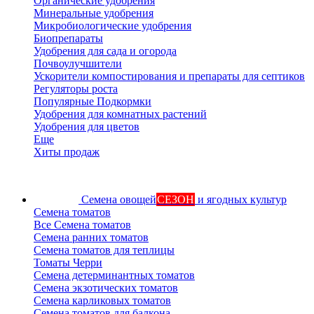
Органические удобрения
Минеральные удобрения
Микробиологические удобрения
Биопрепараты
Удобрения для сада и огорода
Почвоулучшители
Ускорители компостирования и препараты для септиков
Регуляторы роста
Популярные Подкормки
Удобрения для комнатных растений
Удобрения для цветов
Еще
Хиты продаж
Семена овощей
СЕЗОН
и ягодных культур
Семена томатов
Все Семена томатов
Семена ранних томатов
Семена томатов для теплицы
Томаты Черри
Семена детерминантных томатов
Семена экзотических томатов
Семена карликовых томатов
Семена томатов для балкона