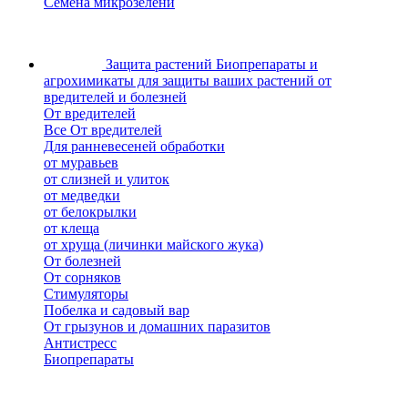
Семена микрозелени
Защита растений
Биопрепараты и
агрохимикаты для защиты ваших растений от
вредителей и болезней
От вредителей
Все От вредителей
Для ранневесеней обработки
от муравьев
от слизней и улиток
от медведки
от белокрылки
от клеща
от хруща (личинки майского жука)
От болезней
От сорняков
Стимуляторы
Побелка и садовый вар
От грызунов и домашних паразитов
Антистресс
Биопрепараты