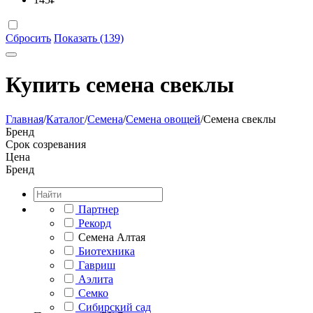
Сбросить
Показать (139)
Купить семена свеклы
Главная
/
Каталог
/
Семена
/
Семена овощей
/
Семена свеклы
Бренд
Срок созревания
Цена
Бренд
Партнер
Рекорд
Семена Алтая
Биотехника
Гавриш
Аэлита
Семко
Сибирский сад