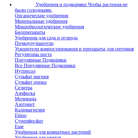
Удобрения и подкормки
Чтобы растения не
были голодными.
Органические удобрения
Минеральные удобрения
Микробиологические удобрения
Биопрепараты
Удобрения для сада и огорода
Почвоулучшители
Ускорители компостирования и препараты для септиков
Регуляторы роста
Популярные Подкормки
Все Популярные Подкормки
Нутрисол
Сульфат магния
Сульфат цинка
Селитра
Азофоска
Мочевина
Азотовит
Калимагнезия
Etisso
Суперфосфат
Еще
Удобрения для комнатных растений
Удобрения для цветов