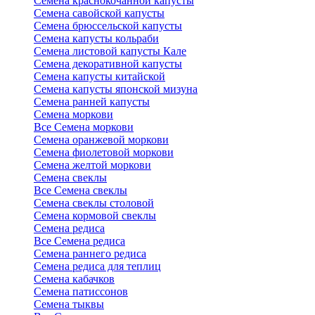
Семена краснокочанной капусты
Семена савойской капусты
Семена брюссельской капусты
Семена капусты кольраби
Семена листовой капусты Кале
Семена декоративной капусты
Семена капусты китайской
Семена капусты японской мизуна
Семена ранней капусты
Семена моркови
Все Семена моркови
Семена оранжевой моркови
Семена фиолетовой моркови
Семена желтой моркови
Семена свеклы
Все Семена свеклы
Семена свеклы столовой
Семена кормовой свеклы
Семена редиса
Все Семена редиса
Семена раннего редиса
Семена редиса для теплиц
Семена кабачков
Семена патиссонов
Семена тыквы