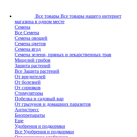
Все товары
Все товары нашего интернет
магазина в одном месте
Семена
Все Семена
Семена овощей
Семена цветов
Семена ягод
Семена зелени, пряных и лекарственных трав
Мицелий грибов
Защита растений
Все Защита растений
От вредителей
От болезней
От сорняков
Стимуляторы
Побелка и садовый вар
От грызунов и домашних паразитов
Антистресс
Биопрепараты
Еще
Удобрения и подкормки
Все Удобрения и подкормки