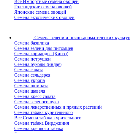
Все Импортные семена овощей
Голландские семена овощей
Японские семена овощей
Семена экзотических овощей
Семена зелени
и пряно-ароматических культур
Семена базилика
Семена зелени для питомцев
Семена кориандра (Кинза)
Семена петрушки
Семена руколы (индау)
Семена салата
Семена сельдерея
Семена укропа
Семена шпината
Семена щавеля
Семена кресс салата
Семена зеленого лука
Семена лекарственных и пряных растений
Семена табака курительного
Все Семена табака курительного
Семена табака Вирджиния
Семена крепкого табака