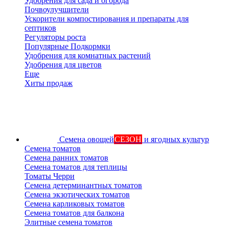
Удобрения для сада и огорода
Почвоулучшители
Ускорители компостирования и препараты для
септиков
Регуляторы роста
Популярные Подкормки
Удобрения для комнатных растений
Удобрения для цветов
Еще
Хиты продаж
Семена овощей
СЕЗОН
и ягодных культур
Семена томатов
Семена ранних томатов
Семена томатов для теплицы
Томаты Черри
Семена детерминантных томатов
Семена экзотических томатов
Семена карликовых томатов
Семена томатов для балкона
Элитные семена томатов