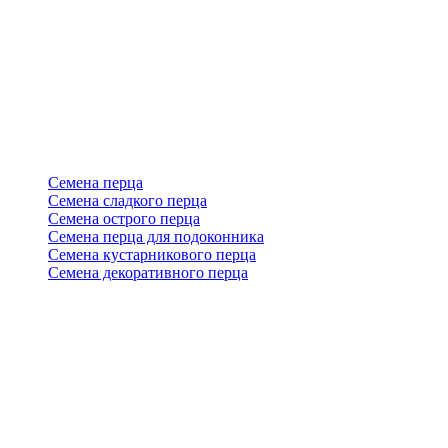
Семена перца
Семена сладкого перца
Семена острого перца
Семена перца для подоконника
Семена кустарникового перца
Семена декоративного перца