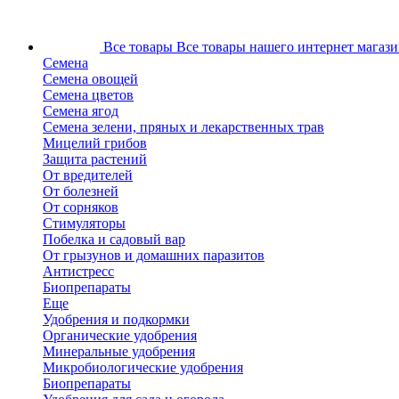
Все товары
Все товары нашего интернет магази
Семена
Семена овощей
Семена цветов
Семена ягод
Семена зелени, пряных и лекарственных трав
Мицелий грибов
Защита растений
От вредителей
От болезней
От сорняков
Стимуляторы
Побелка и садовый вар
От грызунов и домашних паразитов
Антистресс
Биопрепараты
Еще
Удобрения и подкормки
Органические удобрения
Минеральные удобрения
Микробиологические удобрения
Биопрепараты