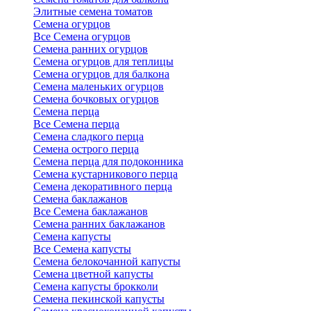
Элитные семена томатов
Семена огурцов
Все Семена огурцов
Семена ранних огурцов
Семена огурцов для теплицы
Семена огурцов для балкона
Семена маленьких огурцов
Семена бочковых огурцов
Семена перца
Все Семена перца
Семена сладкого перца
Семена острого перца
Семена перца для подоконника
Семена кустарникового перца
Семена декоративного перца
Семена баклажанов
Все Семена баклажанов
Семена ранних баклажанов
Семена капусты
Все Семена капусты
Семена белокочанной капусты
Семена цветной капусты
Семена капусты брокколи
Семена пекинской капусты