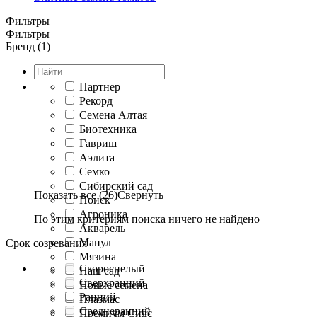
Фильтры
Фильтры
Бренд (1)
Партнер
Рекорд
Семена Алтая
Биотехника
Гавриш
Аэлита
Семко
Сибирский сад
Показать все (26)
Свернуть
Поиск
Агроника
По этим критериям поиска ничего не найдено
Акварель
Манул
Срок созревания
Мязина
Скороспелый
Наш сад
Сверхранний
Новые семена
Ранний
Плазмас
Среднеранний
Премиум Сидс