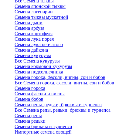
Все Семена тыквы
Семена японской тыквы
Семена лагенарии
Семена тыквы мускатной
Семена дыни
Семена арбуза
Семена картофеля
Семена лука порея
Семена лука репчатого
Семена дайкона
Семена кукурузы
Все Семена кукурузы
Семена кормовой кукурузы
Семена подсолнечника
Семена гороха, фасоли, вигны, сои и бобов
Все Семена гороха, фасоли, вигны, сои и бобов
Семена гороха
Семена фасоли и вигны
Семена бобов
Семена репы, редьки, брюквы и турнепса
Все Семена репы, редьки, брюквы и турнепса
Семена репы
Семена редьки
Семена брюквы и турнепса
Импортные семена овощей