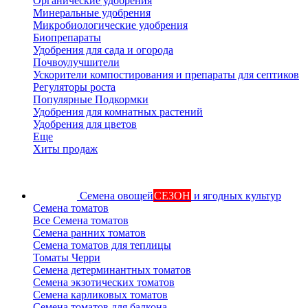
Органические удобрения
Минеральные удобрения
Микробиологические удобрения
Биопрепараты
Удобрения для сада и огорода
Почвоулучшители
Ускорители компостирования и препараты для септиков
Регуляторы роста
Популярные Подкормки
Удобрения для комнатных растений
Удобрения для цветов
Еще
Хиты продаж
Семена овощей
СЕЗОН
и ягодных культур
Семена томатов
Все Семена томатов
Семена ранних томатов
Семена томатов для теплицы
Томаты Черри
Семена детерминантных томатов
Семена экзотических томатов
Семена карликовых томатов
Семена томатов для балкона