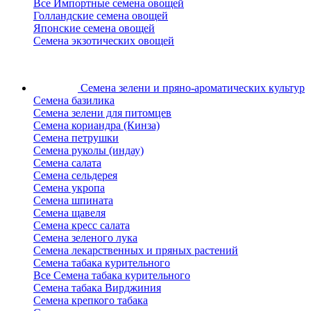
Все Импортные семена овощей
Голландские семена овощей
Японские семена овощей
Семена экзотических овощей
Семена зелени
и пряно-ароматических культур
Семена базилика
Семена зелени для питомцев
Семена кориандра (Кинза)
Семена петрушки
Семена руколы (индау)
Семена салата
Семена сельдерея
Семена укропа
Семена шпината
Семена щавеля
Семена кресс салата
Семена зеленого лука
Семена лекарственных и пряных растений
Семена табака курительного
Все Семена табака курительного
Семена табака Вирджиния
Семена крепкого табака