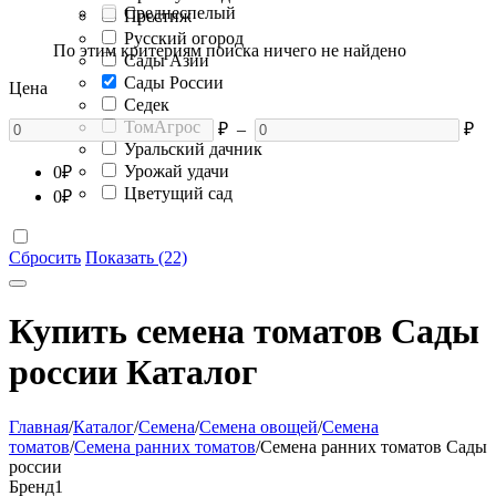
Среднеспелый
Престиж
Русский огород
По этим критериям поиска ничего не найдено
Сады Азии
Сады России
Цена
Седек
ТомАгрос
₽
–
₽
Уральский дачник
Урожай удачи
0
₽
Цветущий сад
0
₽
Сбросить
Показать (22)
Купить семена томатов Сады
россии Каталог
Главная
/
Каталог
/
Семена
/
Семена овощей
/
Семена
томатов
/
Семена ранних томатов
/
Семена ранних томатов Сады
россии
Бренд
1