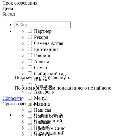
Срок созревания
Цена
Бренд
Партнер
Рекорд
Семена Алтая
Биотехника
Гавриш
Аэлита
Семко
Сибирский сад
Показать все (26)
Свернуть
Поиск
Агроника
По этим критериям поиска ничего не найдено
Акварель
Манул
Сбросить
Срок созревания
Мязина
Наш сад
Скороспелый
Новые семена
Сверхранний
Плазмас
Ранний
Премиум Сидс
Среднеранний
Престиж