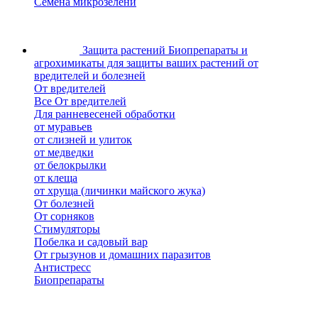
Семена микрозелени
Защита растений
Биопрепараты и
агрохимикаты для защиты ваших растений от
вредителей и болезней
От вредителей
Все От вредителей
Для ранневесеней обработки
от муравьев
от слизней и улиток
от медведки
от белокрылки
от клеща
от хруща (личинки майского жука)
От болезней
От сорняков
Стимуляторы
Побелка и садовый вар
От грызунов и домашних паразитов
Антистресс
Биопрепараты