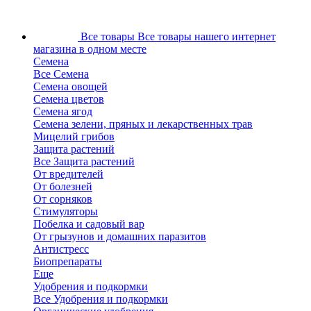
Все товары
Все товары нашего интернет
магазина в одном месте
Семена
Все Семена
Семена овощей
Семена цветов
Семена ягод
Семена зелени, пряных и лекарственных трав
Мицелий грибов
Защита растений
Все Защита растений
От вредителей
От болезней
От сорняков
Стимуляторы
Побелка и садовый вар
От грызунов и домашних паразитов
Антистресс
Биопрепараты
Еще
Удобрения и подкормки
Все Удобрения и подкормки