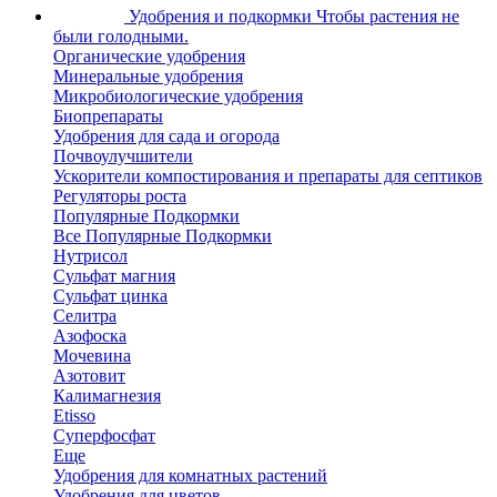
Удобрения и подкормки
Чтобы растения не
были голодными.
Органические удобрения
Минеральные удобрения
Микробиологические удобрения
Биопрепараты
Удобрения для сада и огорода
Почвоулучшители
Ускорители компостирования и препараты для септиков
Регуляторы роста
Популярные Подкормки
Все Популярные Подкормки
Нутрисол
Сульфат магния
Сульфат цинка
Селитра
Азофоска
Мочевина
Азотовит
Калимагнезия
Etisso
Суперфосфат
Еще
Удобрения для комнатных растений
Удобрения для цветов