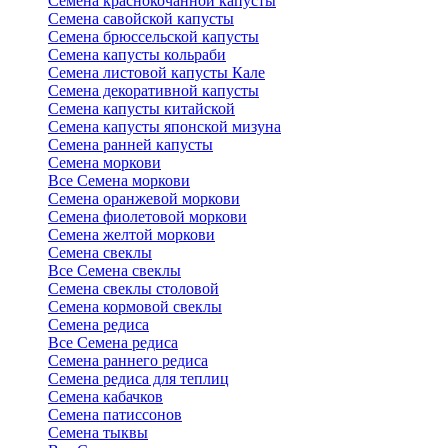
Семена краснокочанной капусты
Семена савойской капусты
Семена брюссельской капусты
Семена капусты кольраби
Семена листовой капусты Кале
Семена декоративной капусты
Семена капусты китайской
Семена капусты японской мизуна
Семена ранней капусты
Семена моркови
Все Семена моркови
Семена оранжевой моркови
Семена фиолетовой моркови
Семена желтой моркови
Семена свеклы
Все Семена свеклы
Семена свеклы столовой
Семена кормовой свеклы
Семена редиса
Все Семена редиса
Семена раннего редиса
Семена редиса для теплиц
Семена кабачков
Семена патиссонов
Семена тыквы