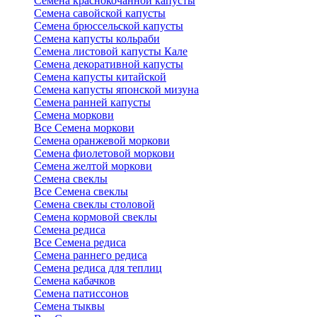
Семена краснокочанной капусты
Семена савойской капусты
Семена брюссельской капусты
Семена капусты кольраби
Семена листовой капусты Кале
Семена декоративной капусты
Семена капусты китайской
Семена капусты японской мизуна
Семена ранней капусты
Семена моркови
Все Семена моркови
Семена оранжевой моркови
Семена фиолетовой моркови
Семена желтой моркови
Семена свеклы
Все Семена свеклы
Семена свеклы столовой
Семена кормовой свеклы
Семена редиса
Все Семена редиса
Семена раннего редиса
Семена редиса для теплиц
Семена кабачков
Семена патиссонов
Семена тыквы