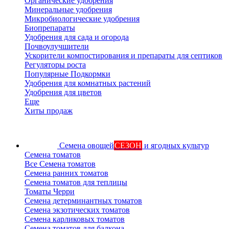
Органические удобрения
Минеральные удобрения
Микробиологические удобрения
Биопрепараты
Удобрения для сада и огорода
Почвоулучшители
Ускорители компостирования и препараты для септиков
Регуляторы роста
Популярные Подкормки
Удобрения для комнатных растений
Удобрения для цветов
Еще
Хиты продаж
Семена овощей
СЕЗОН
и ягодных культур
Семена томатов
Все Семена томатов
Семена ранних томатов
Семена томатов для теплицы
Томаты Черри
Семена детерминантных томатов
Семена экзотических томатов
Семена карликовых томатов
Семена томатов для балкона