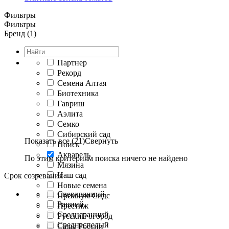
Фильтры
Фильтры
Бренд (1)
Партнер
Рекорд
Семена Алтая
Биотехника
Гавриш
Аэлита
Семко
Сибирский сад
Показать все (21)
Свернуть
Поиск
Акварель
По этим критериям поиска ничего не найдено
Мязина
Наш сад
Срок созревания
Новые семена
Сверхранний
Премиум Сидс
Ранний
Престиж
Среднеранний
Русский огород
Среднеспелый
Сады России