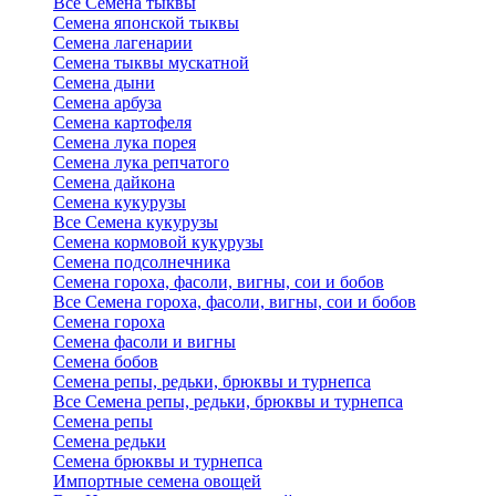
Все Семена тыквы
Семена японской тыквы
Семена лагенарии
Семена тыквы мускатной
Семена дыни
Семена арбуза
Семена картофеля
Семена лука порея
Семена лука репчатого
Семена дайкона
Семена кукурузы
Все Семена кукурузы
Семена кормовой кукурузы
Семена подсолнечника
Семена гороха, фасоли, вигны, сои и бобов
Все Семена гороха, фасоли, вигны, сои и бобов
Семена гороха
Семена фасоли и вигны
Семена бобов
Семена репы, редьки, брюквы и турнепса
Все Семена репы, редьки, брюквы и турнепса
Семена репы
Семена редьки
Семена брюквы и турнепса
Импортные семена овощей