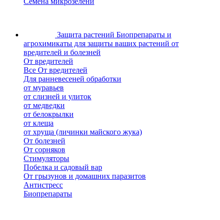
Семена микрозелени
Защита растений
Биопрепараты и
агрохимикаты для защиты ваших растений от
вредителей и болезней
От вредителей
Все От вредителей
Для ранневесеней обработки
от муравьев
от слизней и улиток
от медведки
от белокрылки
от клеща
от хруща (личинки майского жука)
От болезней
От сорняков
Стимуляторы
Побелка и садовый вар
От грызунов и домашних паразитов
Антистресс
Биопрепараты