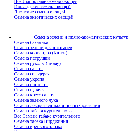
Все Импортные семена овощей
Голландские семена овощей
Японские семена овощей
Семена экзотических овощей
Семена зелени
и пряно-ароматических культур
Семена базилика
Семена зелени для питомцев
Семена кориандра (Кинза)
Семена петрушки
Семена руколы (индау)
Семена салата
Семена сельдерея
Семена укропа
Семена шпината
Семена щавеля
Семена кресс салата
Семена зеленого лука
Семена лекарственных и пряных растений
Семена табака курительного
Все Семена табака курительного
Семена табака Вирджиния
Семена крепкого табака