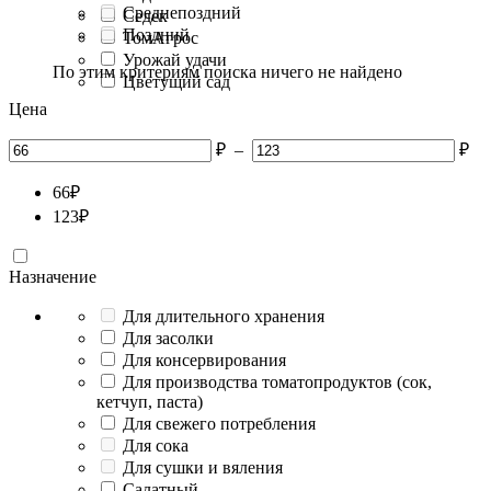
Среднепоздний
Седек
Поздний
ТомАгрос
Урожай удачи
По этим критериям поиска ничего не найдено
Цветущий сад
Цена
₽
–
₽
66
₽
123
₽
Назначение
Для длительного хранения
Для засолки
Для консервирования
Для производства томатопродуктов (сок,
кетчуп, паста)
Для свежего потребления
Для сока
Для сушки и вяления
Салатный