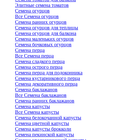
Элитные семена томатов
Семена огурцов
Все Семена огурцов
Семена ранних огурцов
Семена огурцов для теплицы
Семена огурцов для балкона
Семена маленьких огурцов
Семена бочковых огурцов
Семена перца
Все Семена перца
Семена сладкого перца
Семена острого перца
Семена перца для подоконника
Семена кустарникового перца
Семена декоративного перца
Семена баклажанов
Все Семена баклажанов
Семена ранних баклажанов
Семена капусты
Все Семена капусты
Семена белокочанной капусты
Семена цветной капусты
Семена капусты брокколи
Семена пекинской капусты