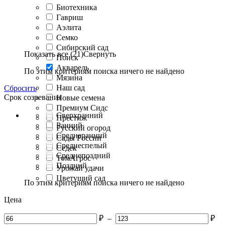
Биотехника
Гавриш
Аэлита
Семко
Сибирский сад
Показать все (21)
Свернуть
Поиск
Акварель
По этим критериям поиска ничего не найдено
Мязина
Наш сад
Сбросить
Срок созревания
Новые семена
Премиум Сидс
Сверхранний
Престиж
Ранний
Русский огород
Среднеранний
Сады России
Среднеспелый
Седек
Среднепоздний
ТомАгрос
Поздний
Урожай удачи
Цветущий сад
По этим критериям поиска ничего не найдено
Цена
₽
–
₽