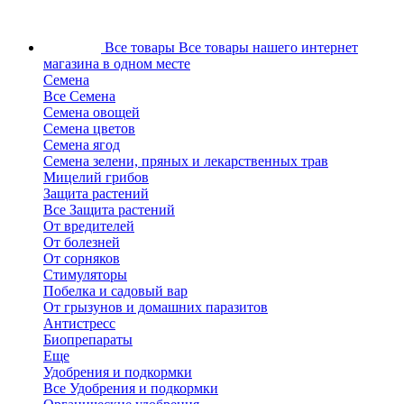
Все товары
Все товары нашего интернет
магазина в одном месте
Семена
Все Семена
Семена овощей
Семена цветов
Семена ягод
Семена зелени, пряных и лекарственных трав
Мицелий грибов
Защита растений
Все Защита растений
От вредителей
От болезней
От сорняков
Стимуляторы
Побелка и садовый вар
От грызунов и домашних паразитов
Антистресс
Биопрепараты
Еще
Удобрения и подкормки
Все Удобрения и подкормки