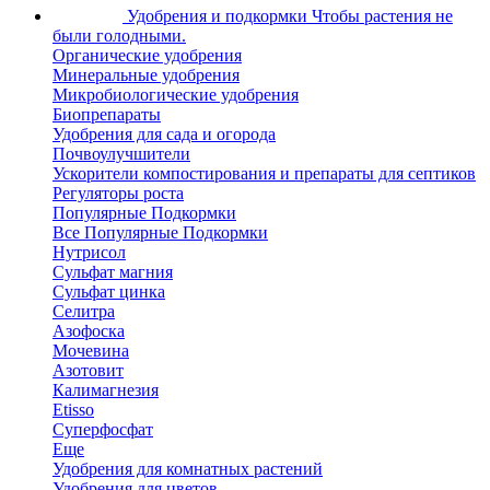
Удобрения и подкормки
Чтобы растения не
были голодными.
Органические удобрения
Минеральные удобрения
Микробиологические удобрения
Биопрепараты
Удобрения для сада и огорода
Почвоулучшители
Ускорители компостирования и препараты для септиков
Регуляторы роста
Популярные Подкормки
Все Популярные Подкормки
Нутрисол
Сульфат магния
Сульфат цинка
Селитра
Азофоска
Мочевина
Азотовит
Калимагнезия
Etisso
Суперфосфат
Еще
Удобрения для комнатных растений
Удобрения для цветов