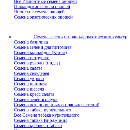
Все Импортные семена овощей
Голландские семена овощей
Японские семена овощей
Семена экзотических овощей
Семена зелени
и пряно-ароматических культур
Семена базилика
Семена зелени для питомцев
Семена кориандра (Кинза)
Семена петрушки
Семена руколы (индау)
Семена салата
Семена сельдерея
Семена укропа
Семена шпината
Семена щавеля
Семена кресс салата
Семена зеленого лука
Семена лекарственных и пряных растений
Семена табака курительного
Все Семена табака курительного
Семена табака Вирджиния
Семена крепкого табака