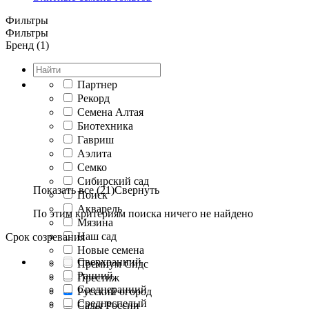
Фильтры
Фильтры
Бренд (1)
Партнер
Рекорд
Семена Алтая
Биотехника
Гавриш
Аэлита
Семко
Сибирский сад
Показать все (21)
Свернуть
Поиск
Акварель
По этим критериям поиска ничего не найдено
Мязина
Наш сад
Срок созревания
Новые семена
Сверхранний
Премиум Сидс
Ранний
Престиж
Среднеранний
Русский огород
Среднеспелый
Сады России