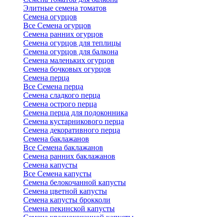
Элитные семена томатов
Семена огурцов
Все Семена огурцов
Семена ранних огурцов
Семена огурцов для теплицы
Семена огурцов для балкона
Семена маленьких огурцов
Семена бочковых огурцов
Семена перца
Все Семена перца
Семена сладкого перца
Семена острого перца
Семена перца для подоконника
Семена кустарникового перца
Семена декоративного перца
Семена баклажанов
Все Семена баклажанов
Семена ранних баклажанов
Семена капусты
Все Семена капусты
Семена белокочанной капусты
Семена цветной капусты
Семена капусты брокколи
Семена пекинской капусты