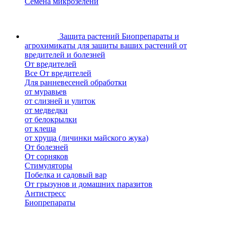
Семена микрозелени
Защита растений
Биопрепараты и
агрохимикаты для защиты ваших растений от
вредителей и болезней
От вредителей
Все От вредителей
Для ранневесеней обработки
от муравьев
от слизней и улиток
от медведки
от белокрылки
от клеща
от хруща (личинки майского жука)
От болезней
От сорняков
Стимуляторы
Побелка и садовый вар
От грызунов и домашних паразитов
Антистресс
Биопрепараты