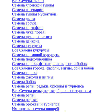
Все Семена тыквы
Семена японской тыквы
Семена лагенарии
Семена тыквы мускатной
Семена дыни
Семена арбуза
Семена картофеля
Семена лука порея
Семена лука репчатого
Семена дайкона
Семена кукурузы
Все Семена кукурузы
Семена кормовой кукурузы
Семена подсолнечника
Семена гороха, фасоли, вигны, сои и бобов
Все Семена гороха, фасоли, вигны, сои и бобов
Семена гороха
Семена фасоли и вигны
Семена бобов
Семена репы, редьки, брюквы и турнепса
Все Семена репы, редьки, брюквы и турнепса
Семена репы
Семена редьки
Семена брюквы и турнепса
Импортные семена овощей