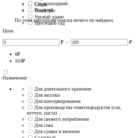
Среднепоздний
Седек
Поздний
ТомАгрос
Урожай удачи
По этим критериям поиска ничего не найдено
Цветущий сад
Цена
₽
–
₽
0
₽
103
₽
Назначение
Для длительного хранения
Для засолки
Для консервирования
Для производства томатопродуктов (сок,
кетчуп, паста)
Для свежего потребления
Для сока
Для сушки и вяления
Салатный