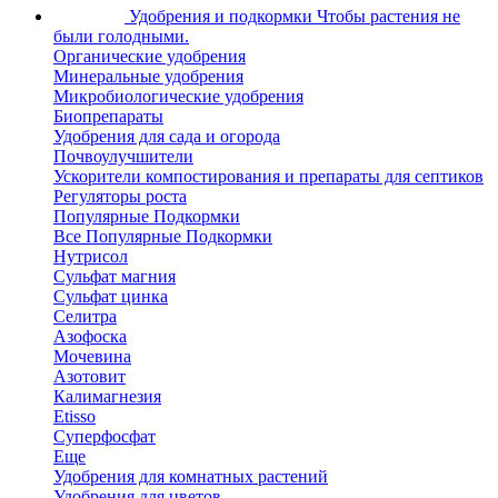
Удобрения и подкормки
Чтобы растения не
были голодными.
Органические удобрения
Минеральные удобрения
Микробиологические удобрения
Биопрепараты
Удобрения для сада и огорода
Почвоулучшители
Ускорители компостирования и препараты для септиков
Регуляторы роста
Популярные Подкормки
Все Популярные Подкормки
Нутрисол
Сульфат магния
Сульфат цинка
Селитра
Азофоска
Мочевина
Азотовит
Калимагнезия
Etisso
Суперфосфат
Еще
Удобрения для комнатных растений
Удобрения для цветов