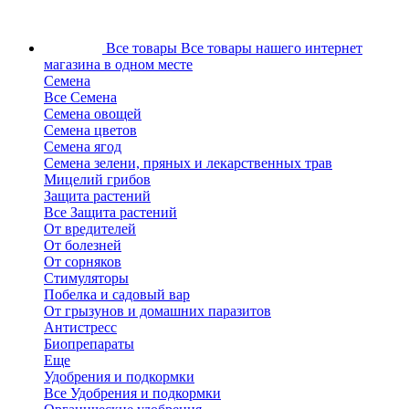
Все товары
Все товары нашего интернет
магазина в одном месте
Семена
Все Семена
Семена овощей
Семена цветов
Семена ягод
Семена зелени, пряных и лекарственных трав
Мицелий грибов
Защита растений
Все Защита растений
От вредителей
От болезней
От сорняков
Стимуляторы
Побелка и садовый вар
От грызунов и домашних паразитов
Антистресс
Биопрепараты
Еще
Удобрения и подкормки
Все Удобрения и подкормки