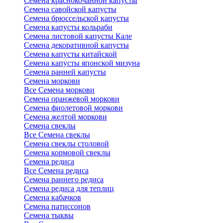
Семена краснокочанной капусты
Семена савойской капусты
Семена брюссельской капусты
Семена капусты кольраби
Семена листовой капусты Кале
Семена декоративной капусты
Семена капусты китайской
Семена капусты японской мизуна
Семена ранней капусты
Семена моркови
Все Семена моркови
Семена оранжевой моркови
Семена фиолетовой моркови
Семена желтой моркови
Семена свеклы
Все Семена свеклы
Семена свеклы столовой
Семена кормовой свеклы
Семена редиса
Все Семена редиса
Семена раннего редиса
Семена редиса для теплиц
Семена кабачков
Семена патиссонов
Семена тыквы