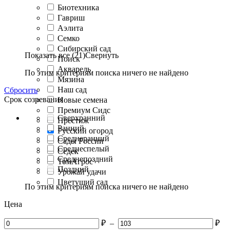
Биотехника
Гавриш
Аэлита
Семко
Сибирский сад
Показать все (21)
Свернуть
Поиск
Акварель
По этим критериям поиска ничего не найдено
Мязина
Наш сад
Сбросить
Срок созревания
Новые семена
Премиум Сидс
Сверхранний
Престиж
Ранний
Русский огород
Среднеранний
Сады России
Среднеспелый
Седек
Среднепоздний
ТомАгрос
Поздний
Урожай удачи
Цветущий сад
По этим критериям поиска ничего не найдено
Цена
₽
–
₽