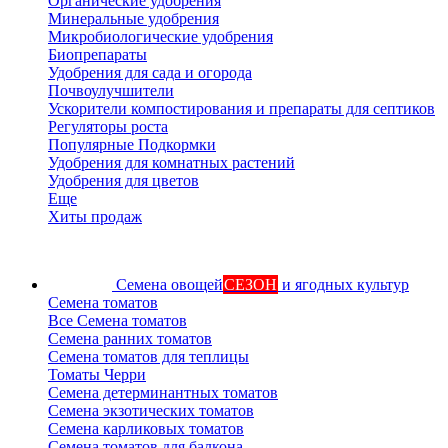
Органические удобрения
Минеральные удобрения
Микробиологические удобрения
Биопрепараты
Удобрения для сада и огорода
Почвоулучшители
Ускорители компостирования и препараты для септиков
Регуляторы роста
Популярные Подкормки
Удобрения для комнатных растений
Удобрения для цветов
Еще
Хиты продаж
Семена овощей
СЕЗОН
и ягодных культур
Семена томатов
Все Семена томатов
Семена ранних томатов
Семена томатов для теплицы
Томаты Черри
Семена детерминантных томатов
Семена экзотических томатов
Семена карликовых томатов
Семена томатов для балкона