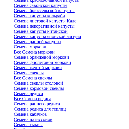
Семена краснокочанной капусты
Семена савойской капусты
Семена брюссельской капусты
Семена капусты кольраби
Семена листовой капусты Кале
Семена декоративной капусты
Семена капусты китайской
Семена капусты японской мизуна
Семена ранней капусты
Семена моркови
Все Семена моркови
Семена оранжевой моркови
Семена фиолетовой моркови
Семена желтой моркови
Семена свеклы
Все Семена свеклы
Семена свеклы столовой
Семена кормовой свеклы
Семена редиса
Все Семена редиса
Семена раннего редиса
Семена редиса для теплиц
Семена кабачков
Семена патиссонов
Семена тыквы