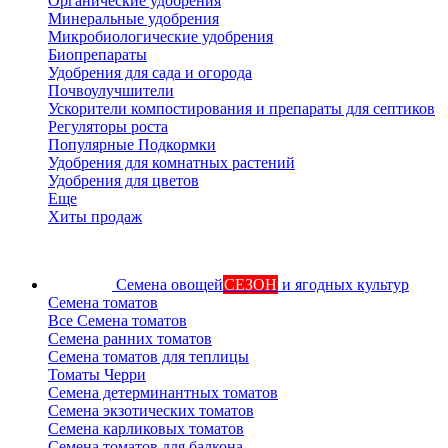
Органические удобрения
Минеральные удобрения
Микробиологические удобрения
Биопрепараты
Удобрения для сада и огорода
Почвоулучшители
Ускорители компостирования и препараты для септиков
Регуляторы роста
Популярные Подкормки
Удобрения для комнатных растений
Удобрения для цветов
Еще
Хиты продаж
Семена овощей
СЕЗОН
и ягодных культур
Семена томатов
Все Семена томатов
Семена ранних томатов
Семена томатов для теплицы
Томаты Черри
Семена детерминантных томатов
Семена экзотических томатов
Семена карликовых томатов
Семена томатов для балкона