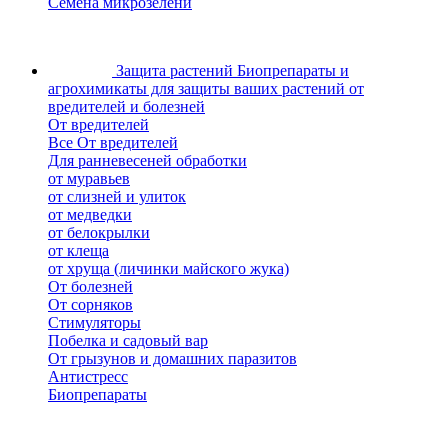
Семена микрозелени
Защита растений
Биопрепараты и
агрохимикаты для защиты ваших растений от
вредителей и болезней
От вредителей
Все От вредителей
Для ранневесеней обработки
от муравьев
от слизней и улиток
от медведки
от белокрылки
от клеща
от хруща (личинки майского жука)
От болезней
От сорняков
Стимуляторы
Побелка и садовый вар
От грызунов и домашних паразитов
Антистресс
Биопрепараты