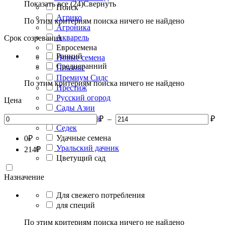
Показать все (24)
Свернуть
Поиск
Агрико
По этим критериям поиска ничего не найдено
Агроника
Акварель
Срок созревания
Евросемена
Ранний
Новые семена
Среднеранний
Плазмас
Премиум Сидс
По этим критериям поиска ничего не найдено
Престиж
Русский огород
Цена
Сады Азии
Сады России
₽
–
₽
Седек
Удачные семена
0
₽
Уральский дачник
214
₽
Цветущий сад
Назначение
Для свежего потребления
для специй
По этим критериям поиска ничего не найдено