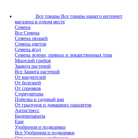
Все товары
Все товары нашего интернет
магазина в одном месте
Семена
Все Семена
Семена овощей
Семена цветов
Семена ягод
Семена зелени, пряных и лекарственных трав
Мицелий грибов
Защита растений
Все Защита растений
От вредителей
От болезней
От сорняков
Стимуляторы
Побелка и садовый вар
От грызунов и домашних паразитов
Антистресс
Биопрепараты
Еще
Удобрения и подкормки
Все Удобрения и подкормки