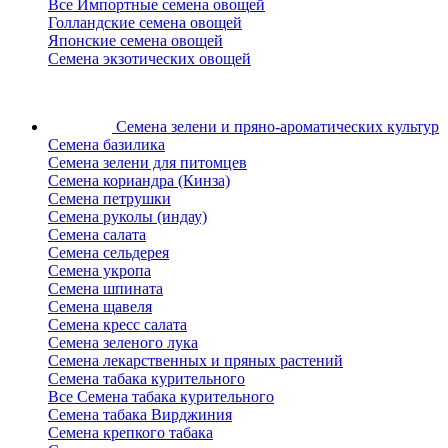
Все Импортные семена овощей
Голландские семена овощей
Японские семена овощей
Семена экзотических овощей
Семена зелени
и пряно-ароматических культур
Семена базилика
Семена зелени для питомцев
Семена кориандра (Кинза)
Семена петрушки
Семена руколы (индау)
Семена салата
Семена сельдерея
Семена укропа
Семена шпината
Семена щавеля
Семена кресс салата
Семена зеленого лука
Семена лекарственных и пряных растений
Семена табака курительного
Все Семена табака курительного
Семена табака Вирджиния
Семена крепкого табака