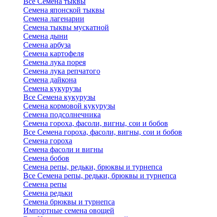
Все Семена тыквы
Семена японской тыквы
Семена лагенарии
Семена тыквы мускатной
Семена дыни
Семена арбуза
Семена картофеля
Семена лука порея
Семена лука репчатого
Семена дайкона
Семена кукурузы
Все Семена кукурузы
Семена кормовой кукурузы
Семена подсолнечника
Семена гороха, фасоли, вигны, сои и бобов
Все Семена гороха, фасоли, вигны, сои и бобов
Семена гороха
Семена фасоли и вигны
Семена бобов
Семена репы, редьки, брюквы и турнепса
Все Семена репы, редьки, брюквы и турнепса
Семена репы
Семена редьки
Семена брюквы и турнепса
Импортные семена овощей