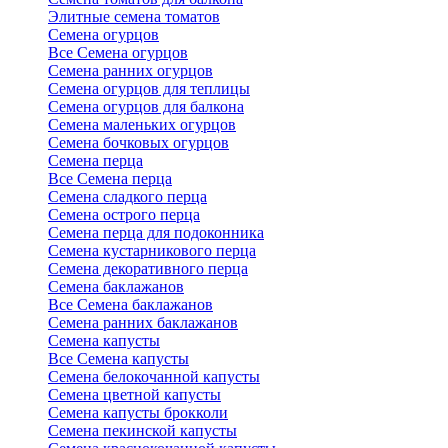
Элитные семена томатов
Семена огурцов
Все Семена огурцов
Семена ранних огурцов
Семена огурцов для теплицы
Семена огурцов для балкона
Семена маленьких огурцов
Семена бочковых огурцов
Семена перца
Все Семена перца
Семена сладкого перца
Семена острого перца
Семена перца для подоконника
Семена кустарникового перца
Семена декоративного перца
Семена баклажанов
Все Семена баклажанов
Семена ранних баклажанов
Семена капусты
Все Семена капусты
Семена белокочанной капусты
Семена цветной капусты
Семена капусты брокколи
Семена пекинской капусты