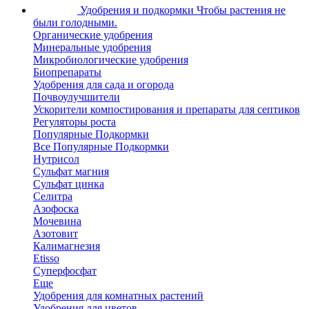
Удобрения и подкормки
Чтобы растения не
были голодными.
Органические удобрения
Минеральные удобрения
Микробиологические удобрения
Биопрепараты
Удобрения для сада и огорода
Почвоулучшители
Ускорители компостирования и препараты для септиков
Регуляторы роста
Популярные Подкормки
Все Популярные Подкормки
Нутрисол
Сульфат магния
Сульфат цинка
Селитра
Азофоска
Мочевина
Азотовит
Калимагнезия
Etisso
Суперфосфат
Еще
Удобрения для комнатных растений
Удобрения для цветов