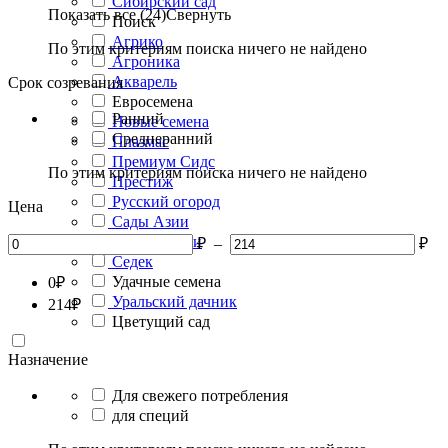
Сибирский сад
Показать все (24)
Свернуть
Поиск
Агрико
По этим критериям поиска ничего не найдено
Агроника
Акварель
Срок созревания
Евросемена
Ранний
Новые семена
Среднеранний
Плазмас
Премиум Сидс
По этим критериям поиска ничего не найдено
Престиж
Русский огород
Цена
Сады Азии
Сады России
₽
–
₽
Седек
Удачные семена
0
₽
Уральский дачник
214
₽
Цветущий сад
Назначение
Для свежего потребления
для специй