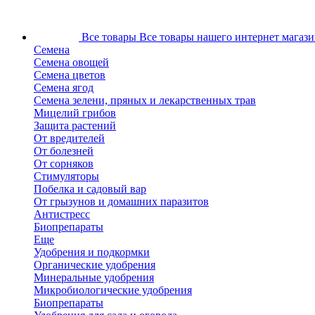
Все товары
Все товары нашего интернет магази
Семена
Семена овощей
Семена цветов
Семена ягод
Семена зелени, пряных и лекарственных трав
Мицелий грибов
Защита растений
От вредителей
От болезней
От сорняков
Стимуляторы
Побелка и садовый вар
От грызунов и домашних паразитов
Антистресс
Биопрепараты
Еще
Удобрения и подкормки
Органические удобрения
Минеральные удобрения
Микробиологические удобрения
Биопрепараты