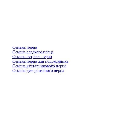
Семена перца
Семена сладкого перца
Семена острого перца
Семена перца для подоконника
Семена кустарникового перца
Семена декоративного перца