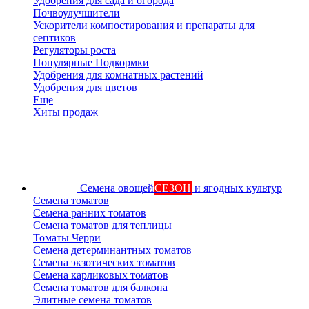
Удобрения для сада и огорода
Почвоулучшители
Ускорители компостирования и препараты для
септиков
Регуляторы роста
Популярные Подкормки
Удобрения для комнатных растений
Удобрения для цветов
Еще
Хиты продаж
Семена овощей
СЕЗОН
и ягодных культур
Семена томатов
Семена ранних томатов
Семена томатов для теплицы
Томаты Черри
Семена детерминантных томатов
Семена экзотических томатов
Семена карликовых томатов
Семена томатов для балкона
Элитные семена томатов