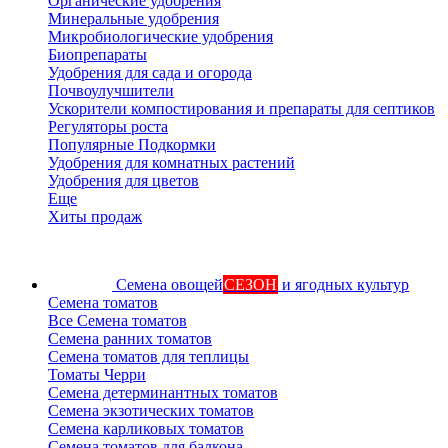
Органические удобрения
Минеральные удобрения
Микробиологические удобрения
Биопрепараты
Удобрения для сада и огорода
Почвоулучшители
Ускорители компостирования и препараты для септиков
Регуляторы роста
Популярные Подкормки
Удобрения для комнатных растений
Удобрения для цветов
Еще
Хиты продаж
Семена овощей
СЕЗОН
и ягодных культур
Семена томатов
Все Семена томатов
Семена ранних томатов
Семена томатов для теплицы
Томаты Черри
Семена детерминантных томатов
Семена экзотических томатов
Семена карликовых томатов
Семена томатов для балкона