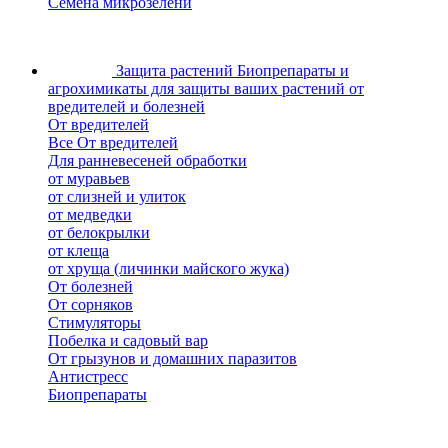
Семена микрозелени
Защита растений
Биопрепараты и
агрохимикаты для защиты ваших растений от
вредителей и болезней
От вредителей
Все От вредителей
Для ранневесеней обработки
от муравьев
от слизней и улиток
от медведки
от белокрылки
от клеща
от хруща (личинки майского жука)
От болезней
От сорняков
Стимуляторы
Побелка и садовый вар
От грызунов и домашних паразитов
Антистресс
Биопрепараты