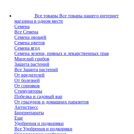
Все товары
Все товары нашего интернет
магазина в одном месте
Семена
Все Семена
Семена овощей
Семена цветов
Семена ягод
Семена зелени, пряных и лекарственных трав
Мицелий грибов
Защита растений
Все Защита растений
От вредителей
От болезней
От сорняков
Стимуляторы
Побелка и садовый вар
От грызунов и домашних паразитов
Антистресс
Биопрепараты
Еще
Удобрения и подкормки
Все Удобрения и подкормки