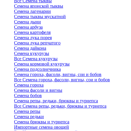
Все Семена тыквы
Семена японской тыквы
Семена лагенарии
Семена тыквы мускатной
Семена дыни
Семена арбуза
Семена картофеля
Семена лука порея
Семена лука репчатого
Семена дайкона
Семена кукурузы
Все Семена кукурузы
Семена кормовой кукурузы
Семена подсолнечника
Семена гороха, фасоли, вигны, сои и бобов
Все Семена гороха, фасоли, вигны, сои и бобов
Семена гороха
Семена фасоли и вигны
Семена бобов
Семена репы, редьки, брюквы и турнепса
Все Семена репы, редьки, брюквы и турнепса
Семена репы
Семена редьки
Семена брюквы и турнепса
Импортные семена овощей