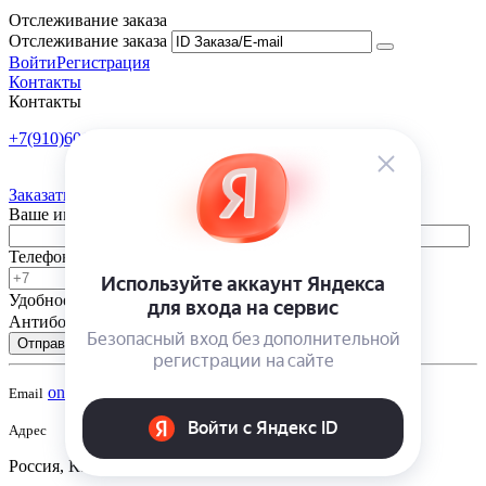
Отслеживание заказа
Отслеживание заказа
Войти
Регистрация
Контакты
Контакты
+7(910)601-10-10
Пн-Пт: 9:00-18:00
Заказать обратный звонок
Ваше имя
Телефон
Удобное время
-
Антибот
Отправить
onsad@onsad.ru
Email
Адрес
Россия, Калуга,