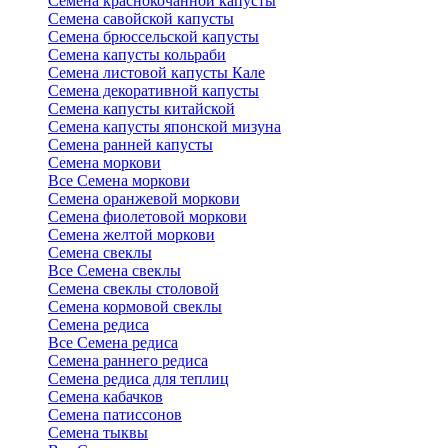
Семена краснокочанной капусты
Семена савойской капусты
Семена брюссельской капусты
Семена капусты кольраби
Семена листовой капусты Кале
Семена декоративной капусты
Семена капусты китайской
Семена капусты японской мизуна
Семена ранней капусты
Семена моркови
Все Семена моркови
Семена оранжевой моркови
Семена фиолетовой моркови
Семена желтой моркови
Семена свеклы
Все Семена свеклы
Семена свеклы столовой
Семена кормовой свеклы
Семена редиса
Все Семена редиса
Семена раннего редиса
Семена редиса для теплиц
Семена кабачков
Семена патиссонов
Семена тыквы