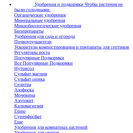
Удобрения и подкормки
Чтобы растения не
были голодными.
Органические удобрения
Минеральные удобрения
Микробиологические удобрения
Биопрепараты
Удобрения для сада и огорода
Почвоулучшители
Ускорители компостирования и препараты для септиков
Регуляторы роста
Популярные Подкормки
Все Популярные Подкормки
Нутрисол
Сульфат магния
Сульфат цинка
Селитра
Азофоска
Мочевина
Азотовит
Калимагнезия
Etisso
Суперфосфат
Еще
Удобрения для комнатных растений
Удобрения для цветов