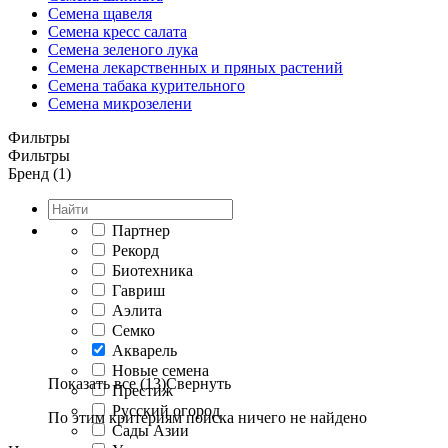
Семена щавеля
Семена кресс салата
Семена зеленого лука
Семена лекарственных и пряных растений
Семена табака курительного
Семена микрозелени
Фильтры
Фильтры
Бренд (1)
Партнер
Рекорд
Биотехника
Гавриш
Аэлита
Семко
Акварель
Новые семена
Показать все (13)
Свернуть
Престиж
Русский огород
По этим критериям поиска ничего не найдено
Сады Азии