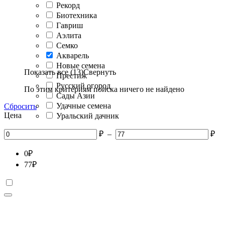
Рекорд
Биотехника
Гавриш
Аэлита
Семко
Акварель
Новые семена
Показать все (13)
Свернуть
Престиж
Русский огород
По этим критериям поиска ничего не найдено
Сады Азии
Удачные семена
Сбросить
Цена
Уральский дачник
₽
–
₽
0
₽
77
₽