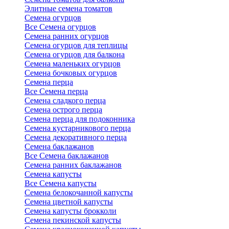
Элитные семена томатов
Семена огурцов
Все Семена огурцов
Семена ранних огурцов
Семена огурцов для теплицы
Семена огурцов для балкона
Семена маленьких огурцов
Семена бочковых огурцов
Семена перца
Все Семена перца
Семена сладкого перца
Семена острого перца
Семена перца для подоконника
Семена кустарникового перца
Семена декоративного перца
Семена баклажанов
Все Семена баклажанов
Семена ранних баклажанов
Семена капусты
Все Семена капусты
Семена белокочанной капусты
Семена цветной капусты
Семена капусты брокколи
Семена пекинской капусты