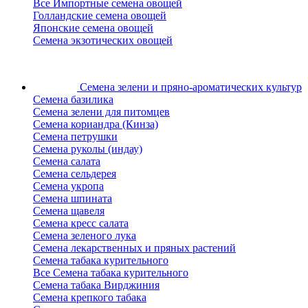
Все Импортные семена овощей
Голландские семена овощей
Японские семена овощей
Семена экзотических овощей
Семена зелени
и пряно-ароматических культур
Семена базилика
Семена зелени для питомцев
Семена кориандра (Кинза)
Семена петрушки
Семена руколы (индау)
Семена салата
Семена сельдерея
Семена укропа
Семена шпината
Семена щавеля
Семена кресс салата
Семена зеленого лука
Семена лекарственных и пряных растений
Семена табака курительного
Все Семена табака курительного
Семена табака Вирджиния
Семена крепкого табака