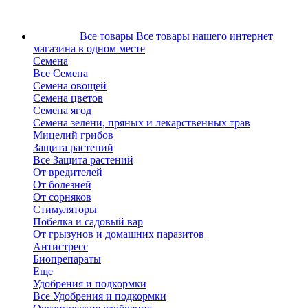
Все товары
Все товары нашего интернет
магазина в одном месте
Семена
Все Семена
Семена овощей
Семена цветов
Семена ягод
Семена зелени, пряных и лекарственных трав
Мицелий грибов
Защита растений
Все Защита растений
От вредителей
От болезней
От сорняков
Стимуляторы
Побелка и садовый вар
От грызунов и домашних паразитов
Антистресс
Биопрепараты
Еще
Удобрения и подкормки
Все Удобрения и подкормки