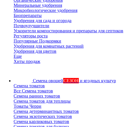
Органические удобрения
Минеральные удобрения
Микробиологические удобрения
Биопрепараты
Удобрения для сада и огорода
Почвоулучшители
Ускорители компостирования и препараты для септиков
Регуляторы роста
Популярные Подкормки
Удобрения для комнатных растений
Удобрения для цветов
Еще
Хиты продаж
Семена овощей
СЕЗОН
и ягодных культур
Семена томатов
Все Семена томатов
Семена ранних томатов
Семена томатов для теплицы
Томаты Черри
Семена детерминантных томатов
Семена экзотических томатов
Семена карликовых томатов
Семена томатов для балкона