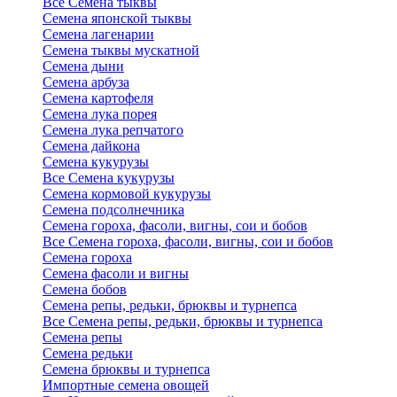
Все Семена тыквы
Семена японской тыквы
Семена лагенарии
Семена тыквы мускатной
Семена дыни
Семена арбуза
Семена картофеля
Семена лука порея
Семена лука репчатого
Семена дайкона
Семена кукурузы
Все Семена кукурузы
Семена кормовой кукурузы
Семена подсолнечника
Семена гороха, фасоли, вигны, сои и бобов
Все Семена гороха, фасоли, вигны, сои и бобов
Семена гороха
Семена фасоли и вигны
Семена бобов
Семена репы, редьки, брюквы и турнепса
Все Семена репы, редьки, брюквы и турнепса
Семена репы
Семена редьки
Семена брюквы и турнепса
Импортные семена овощей