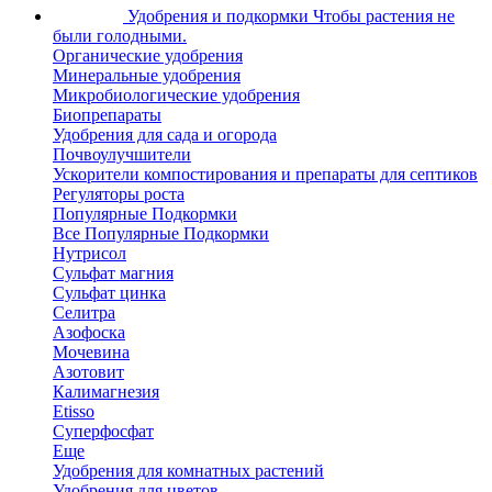
Удобрения и подкормки
Чтобы растения не
были голодными.
Органические удобрения
Минеральные удобрения
Микробиологические удобрения
Биопрепараты
Удобрения для сада и огорода
Почвоулучшители
Ускорители компостирования и препараты для септиков
Регуляторы роста
Популярные Подкормки
Все Популярные Подкормки
Нутрисол
Сульфат магния
Сульфат цинка
Селитра
Азофоска
Мочевина
Азотовит
Калимагнезия
Etisso
Суперфосфат
Еще
Удобрения для комнатных растений
Удобрения для цветов