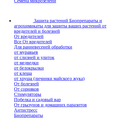
Семена микрозелени
Защита растений
Биопрепараты и
агрохимикаты для защиты ваших растений от
вредителей и болезней
От вредителей
Все От вредителей
Для ранневесеней обработки
от муравьев
от слизней и улиток
от медведки
от белокрылки
от клеща
от хруща (личинки майского жука)
От болезней
От сорняков
Стимуляторы
Побелка и садовый вар
От грызунов и домашних паразитов
Антистресс
Биопрепараты