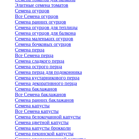
Элитные семена томатов
Семена огурцов
Все Семена огурцов
Семена ранних огурцов
Семена огурцов для теплицы
Семена огурцов для балкона
Семена маленьких огурцов
Семена бочковых огурцов
Семена перца
Все Семена перца
Семена сладкого перца
Семена острого перца
Семена перца для подоконника
Семена кустарникового перца
Семена декоративного перца
Семена баклажанов
Все Семена баклажанов
Семена ранних баклажанов
Семена капусты
Все Семена капусты
Семена белокочанной капусты
Семена цветной капусты
Семена капусты брокколи
Семена пекинской капусты