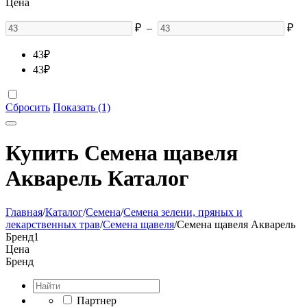
Цена
₽
–
₽
43
₽
43
₽
Сбросить
Показать (1)
Купить Семена щавеля
Акварель Каталог
Главная
/
Каталог
/
Семена
/
Семена зелени, пряных и
лекарственных трав
/
Семена щавеля
/
Семена щавеля Акварель
Бренд
1
Цена
Бренд
Партнер