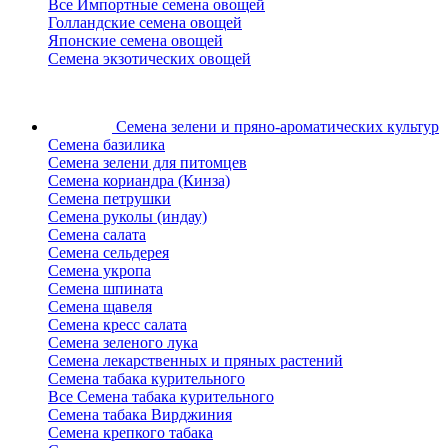
Все Импортные семена овощей
Голландские семена овощей
Японские семена овощей
Семена экзотических овощей
Семена зелени
и пряно-ароматических культур
Семена базилика
Семена зелени для питомцев
Семена кориандра (Кинза)
Семена петрушки
Семена руколы (индау)
Семена салата
Семена сельдерея
Семена укропа
Семена шпината
Семена щавеля
Семена кресс салата
Семена зеленого лука
Семена лекарственных и пряных растений
Семена табака курительного
Все Семена табака курительного
Семена табака Вирджиния
Семена крепкого табака