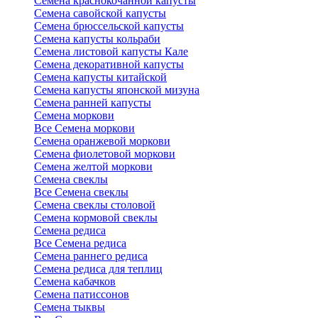
Семена краснокочанной капусты
Семена савойской капусты
Семена брюссельской капусты
Семена капусты кольраби
Семена листовой капусты Кале
Семена декоративной капусты
Семена капусты китайской
Семена капусты японской мизуна
Семена ранней капусты
Семена моркови
Все Семена моркови
Семена оранжевой моркови
Семена фиолетовой моркови
Семена желтой моркови
Семена свеклы
Все Семена свеклы
Семена свеклы столовой
Семена кормовой свеклы
Семена редиса
Все Семена редиса
Семена раннего редиса
Семена редиса для теплиц
Семена кабачков
Семена патиссонов
Семена тыквы