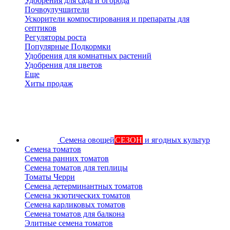
Удобрения для сада и огорода
Почвоулучшители
Ускорители компостирования и препараты для
септиков
Регуляторы роста
Популярные Подкормки
Удобрения для комнатных растений
Удобрения для цветов
Еще
Хиты продаж
Семена овощей
СЕЗОН
и ягодных культур
Семена томатов
Семена ранних томатов
Семена томатов для теплицы
Томаты Черри
Семена детерминантных томатов
Семена экзотических томатов
Семена карликовых томатов
Семена томатов для балкона
Элитные семена томатов