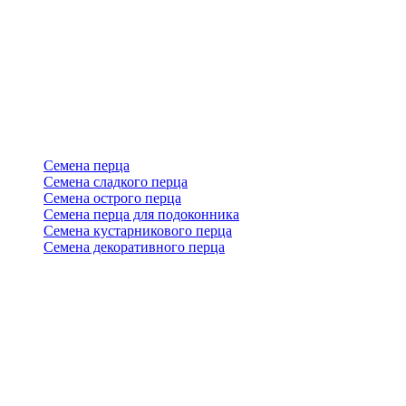
Семена перца
Семена сладкого перца
Семена острого перца
Семена перца для подоконника
Семена кустарникового перца
Семена декоративного перца