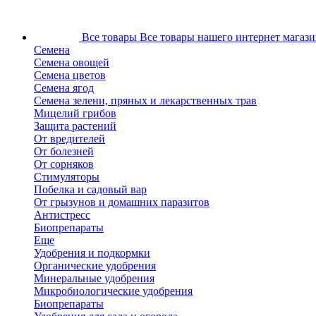
Все товары
Все товары нашего интернет магази
Семена
Семена овощей
Семена цветов
Семена ягод
Семена зелени, пряных и лекарственных трав
Мицелий грибов
Защита растений
От вредителей
От болезней
От сорняков
Стимуляторы
Побелка и садовый вар
От грызунов и домашних паразитов
Антистресс
Биопрепараты
Еще
Удобрения и подкормки
Органические удобрения
Минеральные удобрения
Микробиологические удобрения
Биопрепараты