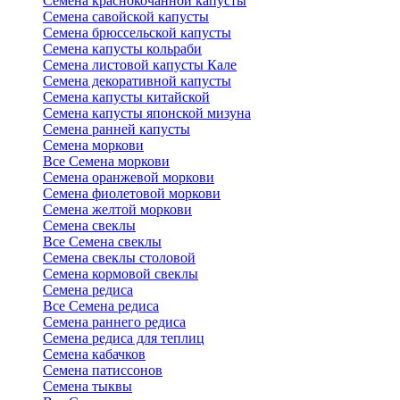
Семена краснокочанной капусты
Семена савойской капусты
Семена брюссельской капусты
Семена капусты кольраби
Семена листовой капусты Кале
Семена декоративной капусты
Семена капусты китайской
Семена капусты японской мизуна
Семена ранней капусты
Семена моркови
Все Семена моркови
Семена оранжевой моркови
Семена фиолетовой моркови
Семена желтой моркови
Семена свеклы
Все Семена свеклы
Семена свеклы столовой
Семена кормовой свеклы
Семена редиса
Все Семена редиса
Семена раннего редиса
Семена редиса для теплиц
Семена кабачков
Семена патиссонов
Семена тыквы