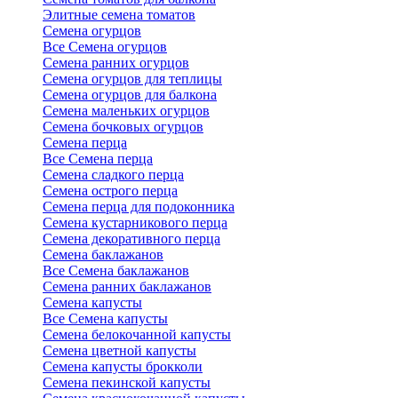
Элитные семена томатов
Семена огурцов
Все Семена огурцов
Семена ранних огурцов
Семена огурцов для теплицы
Семена огурцов для балкона
Семена маленьких огурцов
Семена бочковых огурцов
Семена перца
Все Семена перца
Семена сладкого перца
Семена острого перца
Семена перца для подоконника
Семена кустарникового перца
Семена декоративного перца
Семена баклажанов
Все Семена баклажанов
Семена ранних баклажанов
Семена капусты
Все Семена капусты
Семена белокочанной капусты
Семена цветной капусты
Семена капусты брокколи
Семена пекинской капусты