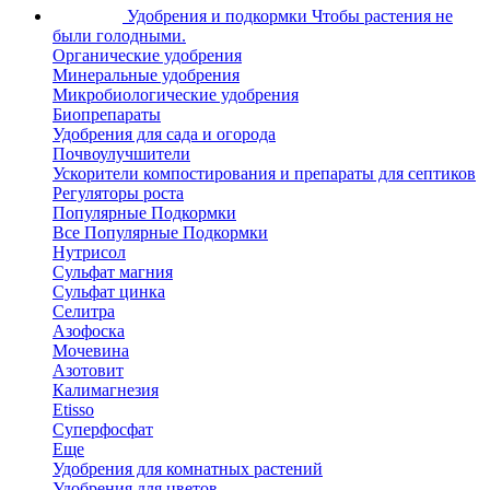
Удобрения и подкормки
Чтобы растения не
были голодными.
Органические удобрения
Минеральные удобрения
Микробиологические удобрения
Биопрепараты
Удобрения для сада и огорода
Почвоулучшители
Ускорители компостирования и препараты для септиков
Регуляторы роста
Популярные Подкормки
Все Популярные Подкормки
Нутрисол
Сульфат магния
Сульфат цинка
Селитра
Азофоска
Мочевина
Азотовит
Калимагнезия
Etisso
Суперфосфат
Еще
Удобрения для комнатных растений
Удобрения для цветов