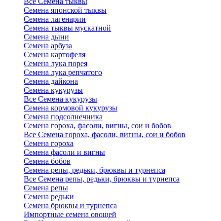
Все Семена тыквы
Семена японской тыквы
Семена лагенарии
Семена тыквы мускатной
Семена дыни
Семена арбуза
Семена картофеля
Семена лука порея
Семена лука репчатого
Семена дайкона
Семена кукурузы
Все Семена кукурузы
Семена кормовой кукурузы
Семена подсолнечника
Семена гороха, фасоли, вигны, сои и бобов
Все Семена гороха, фасоли, вигны, сои и бобов
Семена гороха
Семена фасоли и вигны
Семена бобов
Семена репы, редьки, брюквы и турнепса
Все Семена репы, редьки, брюквы и турнепса
Семена репы
Семена редьки
Семена брюквы и турнепса
Импортные семена овощей