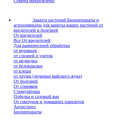
Семена микрозелени
Защита растений
Биопрепараты и
агрохимикаты для защиты ваших растений от
вредителей и болезней
От вредителей
Все От вредителей
Для ранневесеней обработки
от муравьев
от слизней и улиток
от медведки
от белокрылки
от клеща
от хруща (личинки майского жука)
От болезней
От сорняков
Стимуляторы
Побелка и садовый вар
От грызунов и домашних паразитов
Антистресс
Биопрепараты