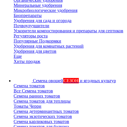
Органические удобрения
Минеральные удобрения
Микробиологические удобрения
Биопрепараты
Удобрения для сада и огорода
Почвоулучшители
Ускорители компостирования и препараты для септиков
Регуляторы роста
Популярные Подкормки
Удобрения для комнатных растений
Удобрения для цветов
Еще
Хиты продаж
Семена овощей
СЕЗОН
и ягодных культур
Семена томатов
Все Семена томатов
Семена ранних томатов
Семена томатов для теплицы
Томаты Черри
Семена детерминантных томатов
Семена экзотических томатов
Семена карликовых томатов
Семена томатов для балкона