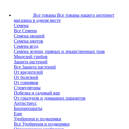
Все товары
Все товары нашего интернет
магазина в одном месте
Семена
Все Семена
Семена овощей
Семена цветов
Семена ягод
Семена зелени, пряных и лекарственных трав
Мицелий грибов
Защита растений
Все Защита растений
От вредителей
От болезней
От сорняков
Стимуляторы
Побелка и садовый вар
От грызунов и домашних паразитов
Антистресс
Биопрепараты
Еще
Удобрения и подкормки
Все Удобрения и подкормки