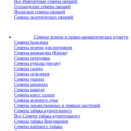
Все Импортные семена овощей
Голландские семена овощей
Японские семена овощей
Семена экзотических овощей
Семена зелени
и пряно-ароматических культур
Семена базилика
Семена зелени для питомцев
Семена кориандра (Кинза)
Семена петрушки
Семена руколы (индау)
Семена салата
Семена сельдерея
Семена укропа
Семена шпината
Семена щавеля
Семена кресс салата
Семена зеленого лука
Семена лекарственных и пряных растений
Семена табака курительного
Все Семена табака курительного
Семена табака Вирджиния
Семена крепкого табака