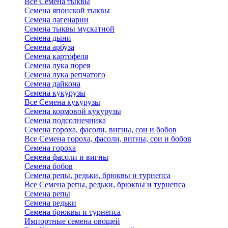
Все Семена тыквы
Семена японской тыквы
Семена лагенарии
Семена тыквы мускатной
Семена дыни
Семена арбуза
Семена картофеля
Семена лука порея
Семена лука репчатого
Семена дайкона
Семена кукурузы
Все Семена кукурузы
Семена кормовой кукурузы
Семена подсолнечника
Семена гороха, фасоли, вигны, сои и бобов
Все Семена гороха, фасоли, вигны, сои и бобов
Семена гороха
Семена фасоли и вигны
Семена бобов
Семена репы, редьки, брюквы и турнепса
Все Семена репы, редьки, брюквы и турнепса
Семена репы
Семена редьки
Семена брюквы и турнепса
Импортные семена овощей