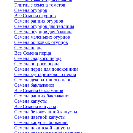
Элитные семена томатов
Семена огурцов
Все Семена огурцов
Семена ранних огурцов
Семена огурцов для теплицы
Семена огурцов для балкона
Семена маленьких огурцов
Семена бочковых огурцов
Семена перца
Все Семена перца
Семена сладкого перца
Семена острого перца
Семена перца для подоконника
Семена кустарникового перца
Семена декоративного перца
Семена баклажанов
Все Семена баклажанов
Семена ранних баклажанов
Семена капусты
Все Семена капусты
Семена белокочанной капусты
Семена цветной капусты
Семена капусты брокколи
Семена пекинской капусты