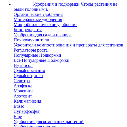
Удобрения и подкормки
Чтобы растения не
были голодными.
Органические удобрения
Минеральные удобрения
Микробиологические удобрения
Биопрепараты
Удобрения для сада и огорода
Почвоулучшители
Ускорители компостирования и препараты для септиков
Регуляторы роста
Популярные Подкормки
Все Популярные Подкормки
Нутрисол
Сульфат магния
Сульфат цинка
Селитра
Азофоска
Мочевина
Азотовит
Калимагнезия
Etisso
Суперфосфат
Еще
Удобрения для комнатных растений
Удобрения для цветов