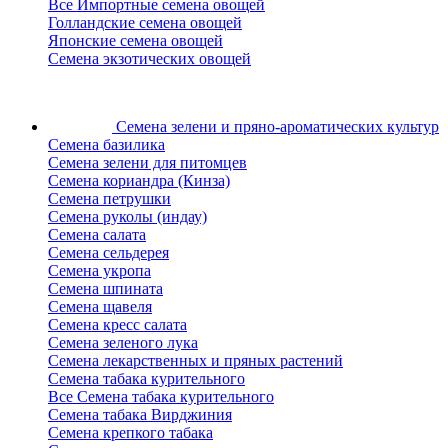
Все Импортные семена овощей
Голландские семена овощей
Японские семена овощей
Семена экзотических овощей
Семена зелени
и пряно-ароматических культур
Семена базилика
Семена зелени для питомцев
Семена кориандра (Кинза)
Семена петрушки
Семена руколы (индау)
Семена салата
Семена сельдерея
Семена укропа
Семена шпината
Семена щавеля
Семена кресс салата
Семена зеленого лука
Семена лекарственных и пряных растений
Семена табака курительного
Все Семена табака курительного
Семена табака Вирджиния
Семена крепкого табака