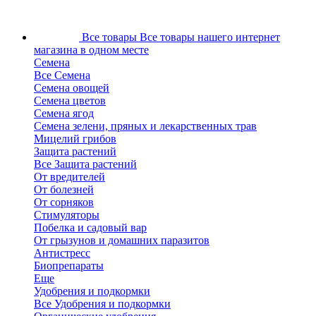
Все товары
Все товары нашего интернет
магазина в одном месте
Семена
Все Семена
Семена овощей
Семена цветов
Семена ягод
Семена зелени, пряных и лекарственных трав
Мицелий грибов
Защита растений
Все Защита растений
От вредителей
От болезней
От сорняков
Стимуляторы
Побелка и садовый вар
От грызунов и домашних паразитов
Антистресс
Биопрепараты
Еще
Удобрения и подкормки
Все Удобрения и подкормки