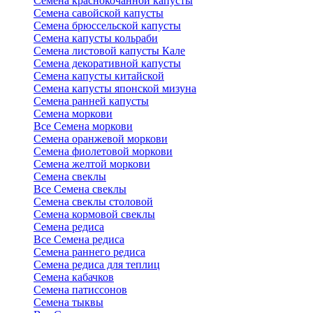
Семена краснокочанной капусты
Семена савойской капусты
Семена брюссельской капусты
Семена капусты кольраби
Семена листовой капусты Кале
Семена декоративной капусты
Семена капусты китайской
Семена капусты японской мизуна
Семена ранней капусты
Семена моркови
Все Семена моркови
Семена оранжевой моркови
Семена фиолетовой моркови
Семена желтой моркови
Семена свеклы
Все Семена свеклы
Семена свеклы столовой
Семена кормовой свеклы
Семена редиса
Все Семена редиса
Семена раннего редиса
Семена редиса для теплиц
Семена кабачков
Семена патиссонов
Семена тыквы