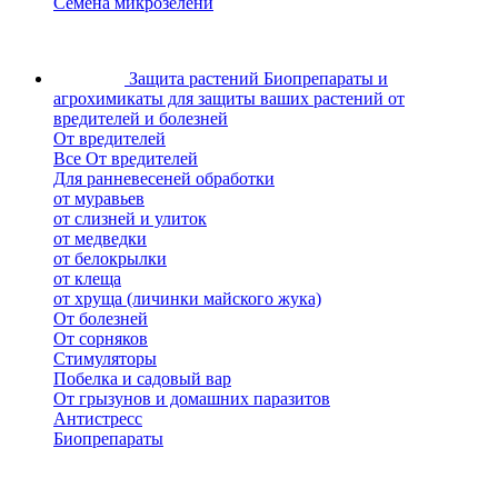
Семена микрозелени
Защита растений
Биопрепараты и
агрохимикаты для защиты ваших растений от
вредителей и болезней
От вредителей
Все От вредителей
Для ранневесеней обработки
от муравьев
от слизней и улиток
от медведки
от белокрылки
от клеща
от хруща (личинки майского жука)
От болезней
От сорняков
Стимуляторы
Побелка и садовый вар
От грызунов и домашних паразитов
Антистресс
Биопрепараты