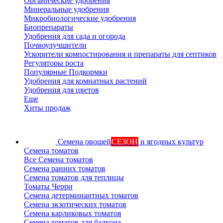
Органические удобрения
Минеральные удобрения
Микробиологические удобрения
Биопрепараты
Удобрения для сада и огорода
Почвоулучшители
Ускорители компостирования и препараты для септиков
Регуляторы роста
Популярные Подкормки
Удобрения для комнатных растений
Удобрения для цветов
Еще
Хиты продаж
Семена овощей
СЕЗОН
и ягодных культур
Семена томатов
Все Семена томатов
Семена ранних томатов
Семена томатов для теплицы
Томаты Черри
Семена детерминантных томатов
Семена экзотических томатов
Семена карликовых томатов
Семена томатов для балкона