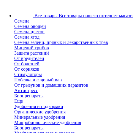
Все товары
Все товары нашего интернет магази
Семена
Семена овощей
Семена цветов
Семена ягод
Семена зелени, пряных и лекарственных трав
Мицелий грибов
Защита растений
От вредителей
От болезней
От сорняков
Стимуляторы
Побелка и садовый вар
От грызунов и домашних паразитов
Антистресс
Биопрепараты
Еще
Удобрения и подкормки
Органические удобрения
Минеральные удобрения
Микробиологические удобрения
Биопрепараты