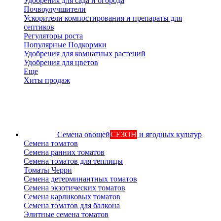
Удобрения для сада и огорода
Почвоулучшители
Ускорители компостирования и препараты для
септиков
Регуляторы роста
Популярные Подкормки
Удобрения для комнатных растений
Удобрения для цветов
Еще
Хиты продаж
Семена овощей
СЕЗОН
и ягодных культур
Семена томатов
Семена ранних томатов
Семена томатов для теплицы
Томаты Черри
Семена детерминантных томатов
Семена экзотических томатов
Семена карликовых томатов
Семена томатов для балкона
Элитные семена томатов