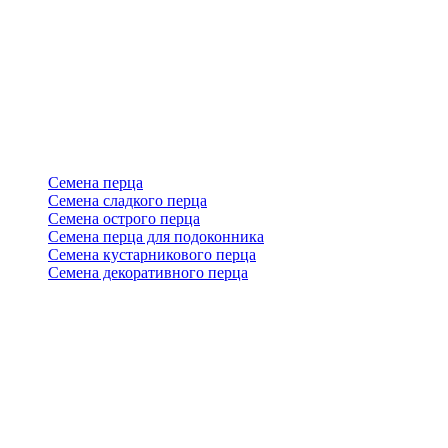
Семена перца
Семена сладкого перца
Семена острого перца
Семена перца для подоконника
Семена кустарникового перца
Семена декоративного перца