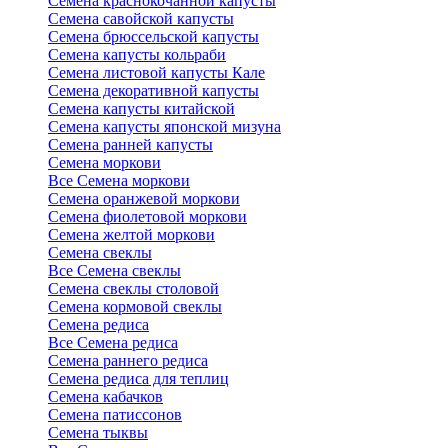
Семена краснокочанной капусты
Семена савойской капусты
Семена брюссельской капусты
Семена капусты кольраби
Семена листовой капусты Кале
Семена декоративной капусты
Семена капусты китайской
Семена капусты японской мизуна
Семена ранней капусты
Семена моркови
Все Семена моркови
Семена оранжевой моркови
Семена фиолетовой моркови
Семена желтой моркови
Семена свеклы
Все Семена свеклы
Семена свеклы столовой
Семена кормовой свеклы
Семена редиса
Все Семена редиса
Семена раннего редиса
Семена редиса для теплиц
Семена кабачков
Семена патиссонов
Семена тыквы