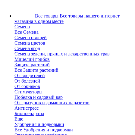
Все товары
Все товары нашего интернет
магазина в одном месте
Семена
Все Семена
Семена овощей
Семена цветов
Семена ягод
Семена зелени, пряных и лекарственных трав
Мицелий грибов
Защита растений
Все Защита растений
От вредителей
От болезней
От сорняков
Стимуляторы
Побелка и садовый вар
От грызунов и домашних паразитов
Антистресс
Биопрепараты
Еще
Удобрения и подкормки
Все Удобрения и подкормки