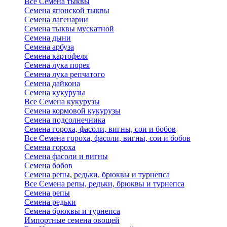
Все Семена тыквы
Семена японской тыквы
Семена лагенарии
Семена тыквы мускатной
Семена дыни
Семена арбуза
Семена картофеля
Семена лука порея
Семена лука репчатого
Семена дайкона
Семена кукурузы
Все Семена кукурузы
Семена кормовой кукурузы
Семена подсолнечника
Семена гороха, фасоли, вигны, сои и бобов
Все Семена гороха, фасоли, вигны, сои и бобов
Семена гороха
Семена фасоли и вигны
Семена бобов
Семена репы, редьки, брюквы и турнепса
Все Семена репы, редьки, брюквы и турнепса
Семена репы
Семена редьки
Семена брюквы и турнепса
Импортные семена овощей