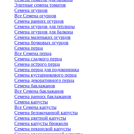
Элитные семена томатов
Семена огурцов
Все Семена огурцов
Семена ранних огурцов
Семена огурцов для теплицы
Семена огурцов для балкона
Семена маленьких огурцов
Семена бочковых огурцов
Семена перца
Все Семена перца
Семена сладкого перца
Семена острого перца
Семена перца для подоконника
Семена кустарникового перца
Семена декоративного перца
Семена баклажанов
Все Семена баклажанов
Семена ранних баклажанов
Семена капусты
Все Семена капусты
Семена белокочанной капусты
Семена цветной капусты
Семена капусты брокколи
Семена пекинской капусты