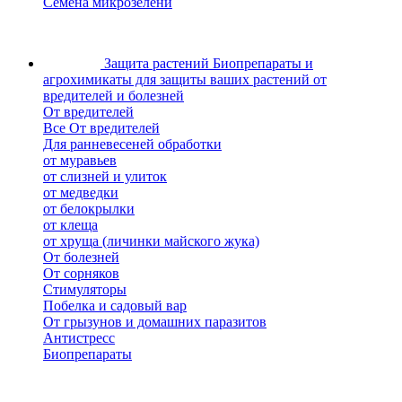
Семена микрозелени
Защита растений
Биопрепараты и
агрохимикаты для защиты ваших растений от
вредителей и болезней
От вредителей
Все От вредителей
Для ранневесеней обработки
от муравьев
от слизней и улиток
от медведки
от белокрылки
от клеща
от хруща (личинки майского жука)
От болезней
От сорняков
Стимуляторы
Побелка и садовый вар
От грызунов и домашних паразитов
Антистресс
Биопрепараты