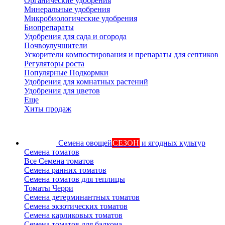
Органические удобрения
Минеральные удобрения
Микробиологические удобрения
Биопрепараты
Удобрения для сада и огорода
Почвоулучшители
Ускорители компостирования и препараты для септиков
Регуляторы роста
Популярные Подкормки
Удобрения для комнатных растений
Удобрения для цветов
Еще
Хиты продаж
Семена овощей
СЕЗОН
и ягодных культур
Семена томатов
Все Семена томатов
Семена ранних томатов
Семена томатов для теплицы
Томаты Черри
Семена детерминантных томатов
Семена экзотических томатов
Семена карликовых томатов
Семена томатов для балкона