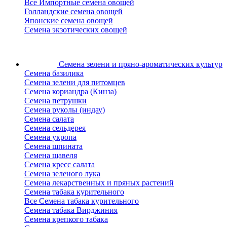
Все Импортные семена овощей
Голландские семена овощей
Японские семена овощей
Семена экзотических овощей
Семена зелени
и пряно-ароматических культур
Семена базилика
Семена зелени для питомцев
Семена кориандра (Кинза)
Семена петрушки
Семена руколы (индау)
Семена салата
Семена сельдерея
Семена укропа
Семена шпината
Семена щавеля
Семена кресс салата
Семена зеленого лука
Семена лекарственных и пряных растений
Семена табака курительного
Все Семена табака курительного
Семена табака Вирджиния
Семена крепкого табака