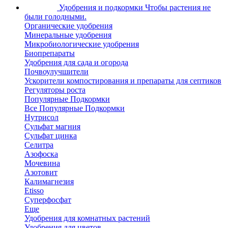
Удобрения и подкормки
Чтобы растения не
были голодными.
Органические удобрения
Минеральные удобрения
Микробиологические удобрения
Биопрепараты
Удобрения для сада и огорода
Почвоулучшители
Ускорители компостирования и препараты для септиков
Регуляторы роста
Популярные Подкормки
Все Популярные Подкормки
Нутрисол
Сульфат магния
Сульфат цинка
Селитра
Азофоска
Мочевина
Азотовит
Калимагнезия
Etisso
Суперфосфат
Еще
Удобрения для комнатных растений
Удобрения для цветов