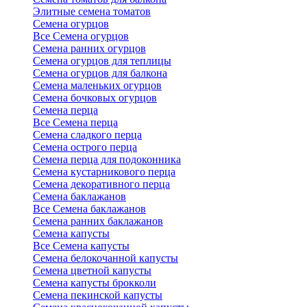
Элитные семена томатов
Семена огурцов
Все Семена огурцов
Семена ранних огурцов
Семена огурцов для теплицы
Семена огурцов для балкона
Семена маленьких огурцов
Семена бочковых огурцов
Семена перца
Все Семена перца
Семена сладкого перца
Семена острого перца
Семена перца для подоконника
Семена кустарникового перца
Семена декоративного перца
Семена баклажанов
Все Семена баклажанов
Семена ранних баклажанов
Семена капусты
Все Семена капусты
Семена белокочанной капусты
Семена цветной капусты
Семена капусты брокколи
Семена пекинской капусты