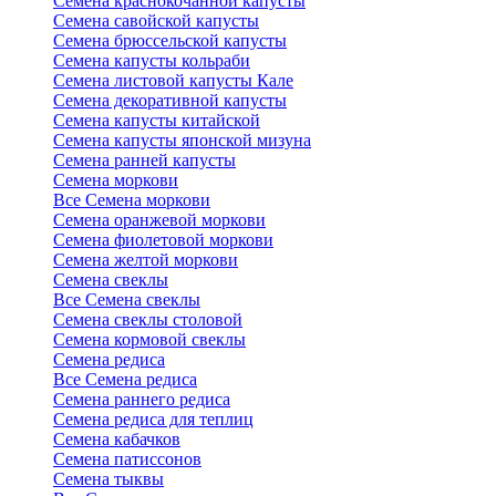
Семена краснокочанной капусты
Семена савойской капусты
Семена брюссельской капусты
Семена капусты кольраби
Семена листовой капусты Кале
Семена декоративной капусты
Семена капусты китайской
Семена капусты японской мизуна
Семена ранней капусты
Семена моркови
Все Семена моркови
Семена оранжевой моркови
Семена фиолетовой моркови
Семена желтой моркови
Семена свеклы
Все Семена свеклы
Семена свеклы столовой
Семена кормовой свеклы
Семена редиса
Все Семена редиса
Семена раннего редиса
Семена редиса для теплиц
Семена кабачков
Семена патиссонов
Семена тыквы