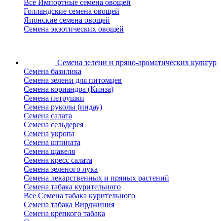
Все Импортные семена овощей
Голландские семена овощей
Японские семена овощей
Семена экзотических овощей
Семена зелени
и пряно-ароматических культур
Семена базилика
Семена зелени для питомцев
Семена кориандра (Кинза)
Семена петрушки
Семена руколы (индау)
Семена салата
Семена сельдерея
Семена укропа
Семена шпината
Семена щавеля
Семена кресс салата
Семена зеленого лука
Семена лекарственных и пряных растений
Семена табака курительного
Все Семена табака курительного
Семена табака Вирджиния
Семена крепкого табака