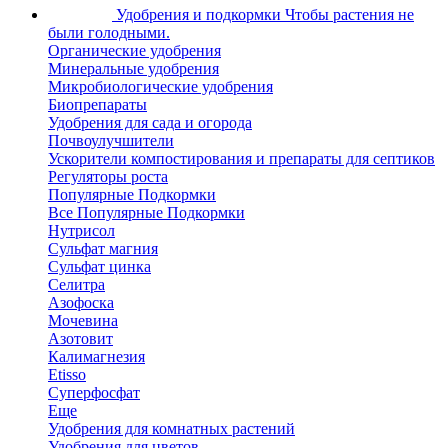
Удобрения и подкормки
Чтобы растения не
были голодными.
Органические удобрения
Минеральные удобрения
Микробиологические удобрения
Биопрепараты
Удобрения для сада и огорода
Почвоулучшители
Ускорители компостирования и препараты для септиков
Регуляторы роста
Популярные Подкормки
Все Популярные Подкормки
Нутрисол
Сульфат магния
Сульфат цинка
Селитра
Азофоска
Мочевина
Азотовит
Калимагнезия
Etisso
Суперфосфат
Еще
Удобрения для комнатных растений
Удобрения для цветов