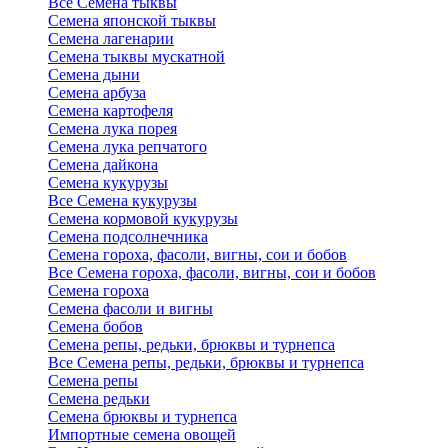
Все Семена тыквы
Семена японской тыквы
Семена лагенарии
Семена тыквы мускатной
Семена дыни
Семена арбуза
Семена картофеля
Семена лука порея
Семена лука репчатого
Семена дайкона
Семена кукурузы
Все Семена кукурузы
Семена кормовой кукурузы
Семена подсолнечника
Семена гороха, фасоли, вигны, сои и бобов
Все Семена гороха, фасоли, вигны, сои и бобов
Семена гороха
Семена фасоли и вигны
Семена бобов
Семена репы, редьки, брюквы и турнепса
Все Семена репы, редьки, брюквы и турнепса
Семена репы
Семена редьки
Семена брюквы и турнепса
Импортные семена овощей