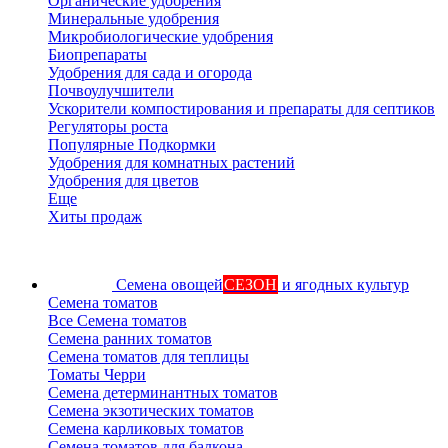
Органические удобрения
Минеральные удобрения
Микробиологические удобрения
Биопрепараты
Удобрения для сада и огорода
Почвоулучшители
Ускорители компостирования и препараты для септиков
Регуляторы роста
Популярные Подкормки
Удобрения для комнатных растений
Удобрения для цветов
Еще
Хиты продаж
Семена овощей
СЕЗОН
и ягодных культур
Семена томатов
Все Семена томатов
Семена ранних томатов
Семена томатов для теплицы
Томаты Черри
Семена детерминантных томатов
Семена экзотических томатов
Семена карликовых томатов
Семена томатов для балкона