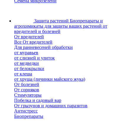
Семена микрозелени
Защита растений
Биопрепараты и
агрохимикаты для защиты ваших растений от
вредителей и болезней
От вредителей
Все От вредителей
Для ранневесеней обработки
от муравьев
от слизней и улиток
от медведки
от белокрылки
от клеща
от хруща (личинки майского жука)
От болезней
От сорняков
Стимуляторы
Побелка и садовый вар
От грызунов и домашних паразитов
Антистресс
Биопрепараты