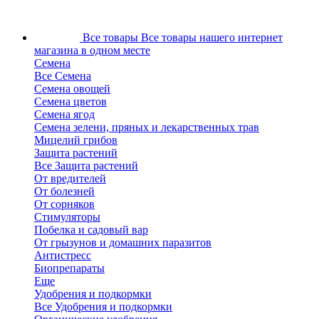
Все товары
Все товары нашего интернет
магазина в одном месте
Семена
Все Семена
Семена овощей
Семена цветов
Семена ягод
Семена зелени, пряных и лекарственных трав
Мицелий грибов
Защита растений
Все Защита растений
От вредителей
От болезней
От сорняков
Стимуляторы
Побелка и садовый вар
От грызунов и домашних паразитов
Антистресс
Биопрепараты
Еще
Удобрения и подкормки
Все Удобрения и подкормки