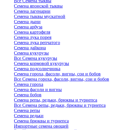
Все Семена тыквы
Семена японской тыквы
Семена лагенарии
Семена тыквы мускатной
Семена дыни
Семена арбуза
Семена картофеля
Семена лука порея
Семена лука репчатого
Семена дайкона
Семена кукурузы
Все Семена кукурузы
Семена кормовой кукурузы
Семена подсолнечника
Семена гороха, фасоли, вигны, сои и бобов
Все Семена гороха, фасоли, вигны, сои и бобов
Семена гороха
Семена фасоли и вигны
Семена бобов
Семена репы, редьки, брюквы и турнепса
Все Семена репы, редьки, брюквы и турнепса
Семена репы
Семена редьки
Семена брюквы и турнепса
Импортные семена овощей