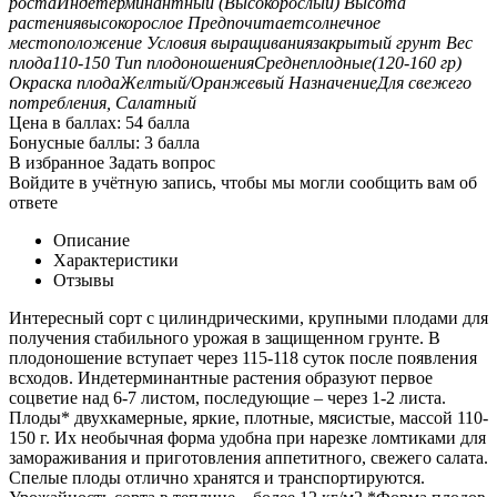
роста
Индетерминантный (Высокорослый)
Высота
растения
высокорослое
Предпочитает
солнечное
местоположение
Условия выращивания
закрытый грунт
Вес
плода
110-150
Тип плодоношения
Среднеплодные(120-160 гр)
Окраска плода
Желтый/Оранжевый
Назначение
Для свежего
потребления, Салатный
Цена в баллах:
54 балла
Бонусные баллы:
3 балла
В избранное
Задать вопрос
Войдите в учётную запись, чтобы мы могли сообщить вам об
ответе
Описание
Характеристики
Отзывы
Интересный сорт с цилиндрическими, крупными плодами для
получения стабильного урожая в защищенном грунте. В
плодоношение вступает через 115-118 суток после появления
всходов. Индетерминантные растения образуют первое
соцветие над 6-7 листом, последующие – через 1-2 листа.
Плоды* двухкамерные, яркие, плотные, мясистые, массой 110-
150 г. Их необычная форма удобна при нарезке ломтиками для
замораживания и приготовления аппетитного, свежего салата.
Спелые плоды отлично хранятся и транспортируются.