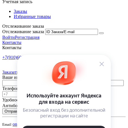
Учетная запись
Заказы
Избранные товары
Отслеживание заказа
Отслеживание заказа
Войти
Регистрация
Контакты
Контакты
+7(910)601-10-10
Пн-Пт: 9:00-18:00
Заказать обратный звонок
Ваше имя
Телефон
Удобное время
-
Антибот
Отправить
onsad@onsad.ru
Email