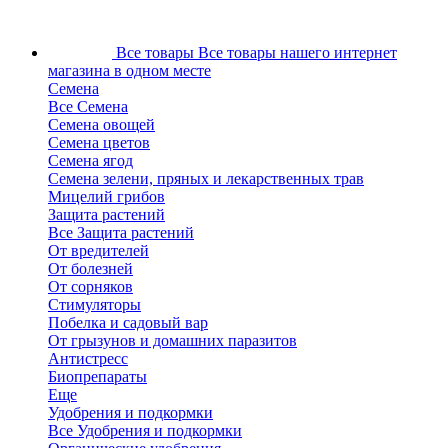
Все товары
Все товары нашего интернет
магазина в одном месте
Семена
Все Семена
Семена овощей
Семена цветов
Семена ягод
Семена зелени, пряных и лекарственных трав
Мицелий грибов
Защита растений
Все Защита растений
От вредителей
От болезней
От сорняков
Стимуляторы
Побелка и садовый вар
От грызунов и домашних паразитов
Антистресс
Биопрепараты
Еще
Удобрения и подкормки
Все Удобрения и подкормки