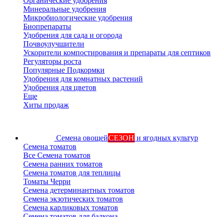
Органические удобрения
Минеральные удобрения
Микробиологические удобрения
Биопрепараты
Удобрения для сада и огорода
Почвоулучшители
Ускорители компостирования и препараты для септиков
Регуляторы роста
Популярные Подкормки
Удобрения для комнатных растений
Удобрения для цветов
Еще
Хиты продаж
Семена овощей
СЕЗОН
и ягодных культур
Семена томатов
Все Семена томатов
Семена ранних томатов
Семена томатов для теплицы
Томаты Черри
Семена детерминантных томатов
Семена экзотических томатов
Семена карликовых томатов
Семена томатов для балкона