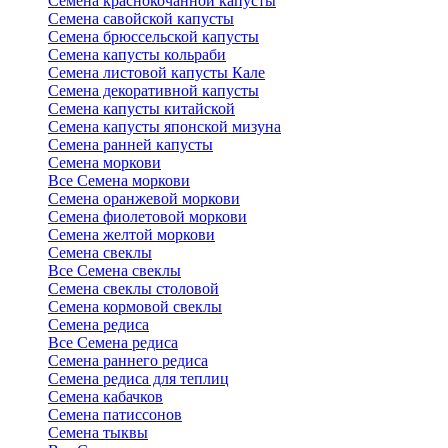
Семена краснокочанной капусты
Семена савойской капусты
Семена брюссельской капусты
Семена капусты кольраби
Семена листовой капусты Кале
Семена декоративной капусты
Семена капусты китайской
Семена капусты японской мизуна
Семена ранней капусты
Семена моркови
Все Семена моркови
Семена оранжевой моркови
Семена фиолетовой моркови
Семена желтой моркови
Семена свеклы
Все Семена свеклы
Семена свеклы столовой
Семена кормовой свеклы
Семена редиса
Все Семена редиса
Семена раннего редиса
Семена редиса для теплиц
Семена кабачков
Семена патиссонов
Семена тыквы