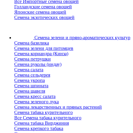
Все Импортные семена овощей
Голландские семена овощей
Японские семена овощей
Семена экзотических овощей
Семена зелени
и пряно-ароматических культур
Семена базилика
Семена зелени для питомцев
Семена кориандра (Кинза)
Семена петрушки
Семена руколы (индау)
Семена салата
Семена сельдерея
Семена укропа
Семена шпината
Семена щавеля
Семена кресс салата
Семена зеленого лука
Семена лекарственных и пряных растений
Семена табака курительного
Все Семена табака курительного
Семена табака Вирджиния
Семена крепкого табака