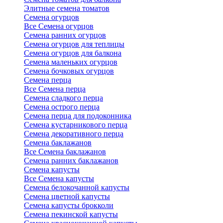
Элитные семена томатов
Семена огурцов
Все Семена огурцов
Семена ранних огурцов
Семена огурцов для теплицы
Семена огурцов для балкона
Семена маленьких огурцов
Семена бочковых огурцов
Семена перца
Все Семена перца
Семена сладкого перца
Семена острого перца
Семена перца для подоконника
Семена кустарникового перца
Семена декоративного перца
Семена баклажанов
Все Семена баклажанов
Семена ранних баклажанов
Семена капусты
Все Семена капусты
Семена белокочанной капусты
Семена цветной капусты
Семена капусты брокколи
Семена пекинской капусты