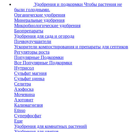
Удобрения и подкормки
Чтобы растения не
были голодными.
Органические удобрения
Минеральные удобрения
Микробиологические удобрения
Биопрепараты
Удобрения для сада и огорода
Почвоулучшители
Ускорители компостирования и препараты для септиков
Регуляторы роста
Популярные Подкормки
Все Популярные Подкормки
Нутрисол
Сульфат магния
Сульфат цинка
Селитра
Азофоска
Мочевина
Азотовит
Калимагнезия
Etisso
Суперфосфат
Еще
Удобрения для комнатных растений
Удобрения для цветов