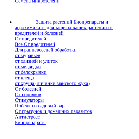
Семена микрозелени
Защита растений
Биопрепараты и
агрохимикаты для защиты ваших растений от
вредителей и болезней
От вредителей
Все От вредителей
Для ранневесеней обработки
от муравьев
от слизней и улиток
от медведки
от белокрылки
от клеща
от хруща (личинки майского жука)
От болезней
От сорняков
Стимуляторы
Побелка и садовый вар
От грызунов и домашних паразитов
Антистресс
Биопрепараты