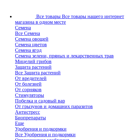
Все товары
Все товары нашего интернет
магазина в одном месте
Семена
Все Семена
Семена овощей
Семена цветов
Семена ягод
Семена зелени, пряных и лекарственных трав
Мицелий грибов
Защита растений
Все Защита растений
От вредителей
От болезней
От сорняков
Стимуляторы
Побелка и садовый вар
От грызунов и домашних паразитов
Антистресс
Биопрепараты
Еще
Удобрения и подкормки
Все Удобрения и подкормки