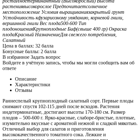
роста
Индетерминантный (Высокорослый)
Высота
растения
высокорослое
Предпочитает
солнечное
местоположение
Условия выращивания
закрытый грунт
Устойчивость к
фузариозному увяданию, корневой гнили,
вершинной гнили
Вес плода
500-600
Тип
плодоношения
Крупноплодные Биф(свыше 400 гр)
Окраска
плода
Красный
Назначение
Для свежего потребления,
Салатный
Цена в баллах:
32 балла
Бонусные баллы:
2 балла
В избранное
Задать вопрос
Войдите в учётную запись, чтобы мы могли сообщить вам об
ответе
Описание
Характеристики
Отзывы
Раннеспелый крупноплодный салатный сорт. Первые плоды
снимают спустя 102-115 дней после всходов. Растения
индетерминатные, достигают высоты 170-180 см. Размер
плодов – 500-600 г. Ярко-красные, слаборе-бристые, плотные,
изумительно вкусные с ароматной нежной и сладкой мякотью.
Отличный выбор для салатов и приготовления
высококачественного томатного сока. Лежкие и