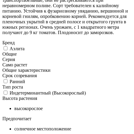
транспортабельные, они не растрескиваются при
неравномерном поливе. Сорт требователен к калийному
питанию. Устойчив к фузариозному увяданию, вершинной и
корневой гнилям, опробковению корней. Рекомендуется для
пленочных укрытий в средней полосе и открытого грунта в
южных регионах. Очень урожаен, с 1 квадратного метра
получают до 9 кг томатов. Плодоносит до заморозков.
Бренд
Аэлита
Общие
Серия
Само растет
Общие характеристики
Срок созревания
Ранний
Тип роста
Индетерминантный (Высокорослый)
Высота растения
высокорослое
Предпочитает
солнечное местоположение