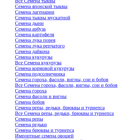
Все Семена тыквы
Семена японской тыквы
Семена лагенарии
Семена тыквы мускатной
Семена дыни
Семена арбуза
Семена картофеля
Семена лука порея
Семена лука репчатого
Семена дайкона
Семена кукурузы
Все Семена кукурузы
Семена кормовой кукурузы
Семена подсолнечника
Семена гороха, фасоли, вигны, сои и бобов
Все Семена гороха, фасоли, вигны, сои и бобов
Семена гороха
Семена фасоли и вигны
Семена бобов
Семена репы, редьки, брюквы и турнепса
Все Семена репы, редьки, брюквы и турнепса
Семена репы
Семена редьки
Семена брюквы и турнепса
Импортные семена овощей