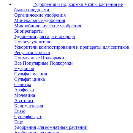
Удобрения и подкормки
Чтобы растения не
были голодными.
Органические удобрения
Минеральные удобрения
Микробиологические удобрения
Биопрепараты
Удобрения для сада и огорода
Почвоулучшители
Ускорители компостирования и препараты для септиков
Регуляторы роста
Популярные Подкормки
Все Популярные Подкормки
Нутрисол
Сульфат магния
Сульфат цинка
Селитра
Азофоска
Мочевина
Азотовит
Калимагнезия
Etisso
Суперфосфат
Еще
Удобрения для комнатных растений
Удобрения для цветов