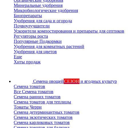
Органические удобрения
Минеральные удобрения
Микробиологические удобрения
Биопрепараты
Удобрения для сада и огорода
Почвоулучшители
Ускорители компостирования и препараты для септиков
Регуляторы роста
Популярные Подкормки
Удобрения для комнатных растений
Удобрения для цветов
Еще
Хиты продаж
Семена овощей
СЕЗОН
и ягодных культур
Семена томатов
Все Семена томатов
Семена ранних томатов
Семена томатов для теплицы
Томаты Черри
Семена детерминантных томатов
Семена экзотических томатов
Семена карликовых томатов
Семена томатов для балкона