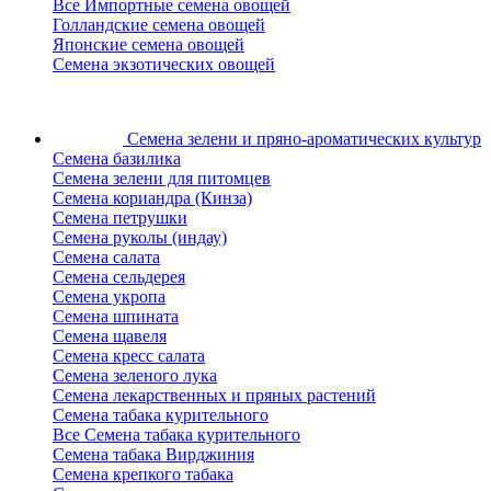
Все Импортные семена овощей
Голландские семена овощей
Японские семена овощей
Семена экзотических овощей
Семена зелени
и пряно-ароматических культур
Семена базилика
Семена зелени для питомцев
Семена кориандра (Кинза)
Семена петрушки
Семена руколы (индау)
Семена салата
Семена сельдерея
Семена укропа
Семена шпината
Семена щавеля
Семена кресс салата
Семена зеленого лука
Семена лекарственных и пряных растений
Семена табака курительного
Все Семена табака курительного
Семена табака Вирджиния
Семена крепкого табака