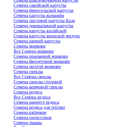
Семена краснокочанной капусты
Семена савойской капусты
Семена брюссельской капусты
Семена капусты кольраби
Семена листовой капусты Кале
Семена декоративной капусты
Семена капусты китайской
Семена капусты японской мизуна
Семена ранней капусты
Семена моркови
Все Семена моркови
Семена оранжевой моркови
Семена фиолетовой моркови
Семена желтой моркови
Семена свеклы
Все Семена свеклы
Семена свеклы столовой
Семена кормовой свеклы
Семена редиса
Все Семена редиса
Семена раннего редиса
Семена редиса для теплиц
Семена кабачков
Семена патиссонов
Семена тыквы