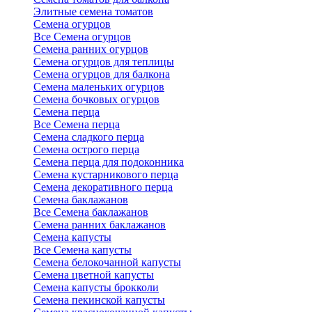
Элитные семена томатов
Семена огурцов
Все Семена огурцов
Семена ранних огурцов
Семена огурцов для теплицы
Семена огурцов для балкона
Семена маленьких огурцов
Семена бочковых огурцов
Семена перца
Все Семена перца
Семена сладкого перца
Семена острого перца
Семена перца для подоконника
Семена кустарникового перца
Семена декоративного перца
Семена баклажанов
Все Семена баклажанов
Семена ранних баклажанов
Семена капусты
Все Семена капусты
Семена белокочанной капусты
Семена цветной капусты
Семена капусты брокколи
Семена пекинской капусты