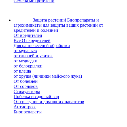
Семена микрозелени
Защита растений
Биопрепараты и
агрохимикаты для защиты ваших растений от
вредителей и болезней
От вредителей
Все От вредителей
Для ранневесеней обработки
от муравьев
от слизней и улиток
от медведки
от белокрылки
от клеща
от хруща (личинки майского жука)
От болезней
От сорняков
Стимуляторы
Побелка и садовый вар
От грызунов и домашних паразитов
Антистресс
Биопрепараты