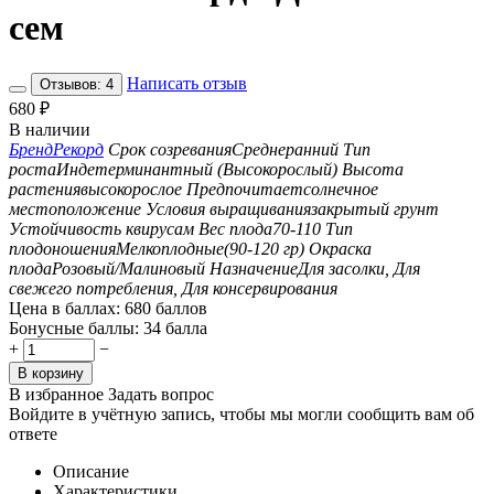
сем
Написать отзыв
Отзывов: 4
680
₽
В наличии
Бренд
Рекорд
Срок созревания
Среднеранний
Тип
роста
Индетерминантный (Высокорослый)
Высота
растения
высокорослое
Предпочитает
солнечное
местоположение
Условия выращивания
закрытый грунт
Устойчивость к
вирусам
Вес плода
70-110
Тип
плодоношения
Мелкоплодные(90-120 гр)
Окраска
плода
Розовый/Малиновый
Назначение
Для засолки, Для
свежего потребления, Для консервирования
Цена в баллах:
680 баллов
Бонусные баллы:
34 балла
+
−
В корзину
В избранное
Задать вопрос
Войдите в учётную запись, чтобы мы могли сообщить вам об
ответе
Описание
Характеристики