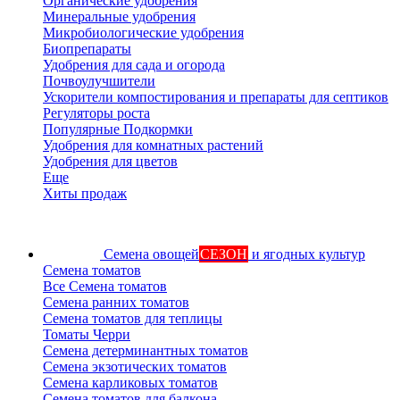
Органические удобрения
Минеральные удобрения
Микробиологические удобрения
Биопрепараты
Удобрения для сада и огорода
Почвоулучшители
Ускорители компостирования и препараты для септиков
Регуляторы роста
Популярные Подкормки
Удобрения для комнатных растений
Удобрения для цветов
Еще
Хиты продаж
Семена овощей
СЕЗОН
и ягодных культур
Семена томатов
Все Семена томатов
Семена ранних томатов
Семена томатов для теплицы
Томаты Черри
Семена детерминантных томатов
Семена экзотических томатов
Семена карликовых томатов
Семена томатов для балкона