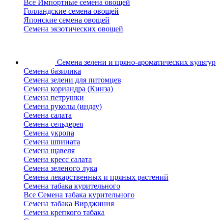
Все Импортные семена овощей
Голландские семена овощей
Японские семена овощей
Семена экзотических овощей
Семена зелени
и пряно-ароматических культур
Семена базилика
Семена зелени для питомцев
Семена кориандра (Кинза)
Семена петрушки
Семена руколы (индау)
Семена салата
Семена сельдерея
Семена укропа
Семена шпината
Семена щавеля
Семена кресс салата
Семена зеленого лука
Семена лекарственных и пряных растений
Семена табака курительного
Все Семена табака курительного
Семена табака Вирджиния
Семена крепкого табака