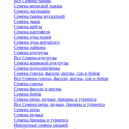
Все Семена тыквы
Семена японской тыквы
Семена лагенарии
Семена тыквы мускатной
Семена дыни
Семена арбуза
Семена картофеля
Семена лука порея
Семена лука репчатого
Семена дайкона
Семена кукурузы
Все Семена кукурузы
Семена кормовой кукурузы
Семена подсолнечника
Семена гороха, фасоли, вигны, сои и бобов
Все Семена гороха, фасоли, вигны, сои и бобов
Семена гороха
Семена фасоли и вигны
Семена бобов
Семена репы, редьки, брюквы и турнепса
Все Семена репы, редьки, брюквы и турнепса
Семена репы
Семена редьки
Семена брюквы и турнепса
Импортные семена овощей