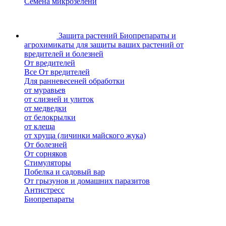
Семена микрозелени
Защита растений
Биопрепараты и
агрохимикаты для защиты ваших растений от
вредителей и болезней
От вредителей
Все От вредителей
Для ранневесеней обработки
от муравьев
от слизней и улиток
от медведки
от белокрылки
от клеща
от хруща (личинки майского жука)
От болезней
От сорняков
Стимуляторы
Побелка и садовый вар
От грызунов и домашних паразитов
Антистресс
Биопрепараты