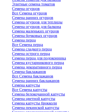
Элитные семена томатов
Семена огурцов
Все Семена огурцов
Семена ранних огурцов
Семена огурцов для теплицы
Семена огурцов для балкона
Семена маленьких огурцов
Семена бочковых огурцов
Семена перца
Все Семена перца
Семена сладкого перца
Семена острого перца
Семена перца для подоконника
Семена кустарникового перца
Семена декоративного перца
Семена баклажанов
Все Семена баклажанов
Семена ранних баклажанов
Семена капусты
Все Семена капусты
Семена белокочанной капусты
Семена цветной капусты
Семена капусты брокколи
Семена пекинской капусты