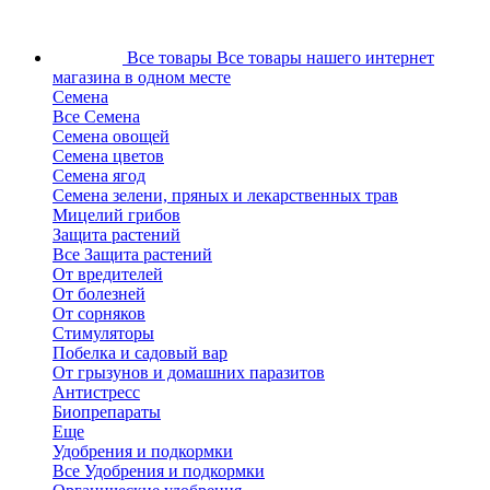
Все товары
Все товары нашего интернет
магазина в одном месте
Семена
Все Семена
Семена овощей
Семена цветов
Семена ягод
Семена зелени, пряных и лекарственных трав
Мицелий грибов
Защита растений
Все Защита растений
От вредителей
От болезней
От сорняков
Стимуляторы
Побелка и садовый вар
От грызунов и домашних паразитов
Антистресс
Биопрепараты
Еще
Удобрения и подкормки
Все Удобрения и подкормки