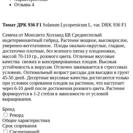
Отзывы
4
Томат
ДРК
936 F1
Solanum Lycopersicum L. var. DRK 936 F1
Семена от Монсанто Холланд БВ Среднеспелый
индетерминантный гибрид. Растение мощное, высокорослое,
умеренно-вегетативное. Плоды овально-округлые, гладкие,
достаточно плотные, без зеленого пятна у плодоножки,
массой 70-110 гр., розового цвета. Отличные вкусовые
качества свежих и консервированных плодов. Высокая
устойчивость к вирусам. Отлично завязывается в стрессовых
условиях. Оптимальный возраст рассады для высадки в грунт
45-50 дней. Десертные вкусовые качества достигаются только
при условии созревания плодов на растении, что наступает
через 6-10 дней после достижения розового цвета. Растение
формируется в 1-2 стебля в зависимости от условий
выращивания.
Бренд
Рекорд
Общие характеристики
Срок созревания
Среднеранний