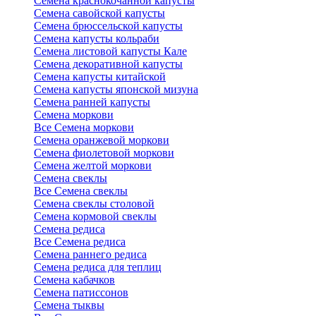
Семена краснокочанной капусты
Семена савойской капусты
Семена брюссельской капусты
Семена капусты кольраби
Семена листовой капусты Кале
Семена декоративной капусты
Семена капусты китайской
Семена капусты японской мизуна
Семена ранней капусты
Семена моркови
Все Семена моркови
Семена оранжевой моркови
Семена фиолетовой моркови
Семена желтой моркови
Семена свеклы
Все Семена свеклы
Семена свеклы столовой
Семена кормовой свеклы
Семена редиса
Все Семена редиса
Семена раннего редиса
Семена редиса для теплиц
Семена кабачков
Семена патиссонов
Семена тыквы