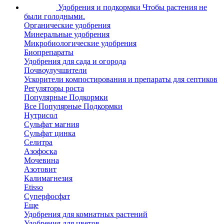
Удобрения и подкормки
Чтобы растения не
были голодными.
Органические удобрения
Минеральные удобрения
Микробиологические удобрения
Биопрепараты
Удобрения для сада и огорода
Почвоулучшители
Ускорители компостирования и препараты для септиков
Регуляторы роста
Популярные Подкормки
Все Популярные Подкормки
Нутрисол
Сульфат магния
Сульфат цинка
Селитра
Азофоска
Мочевина
Азотовит
Калимагнезия
Etisso
Суперфосфат
Еще
Удобрения для комнатных растений
Удобрения для цветов