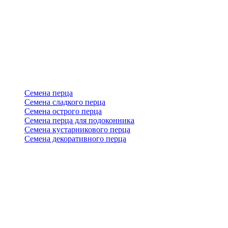
Семена перца
Семена сладкого перца
Семена острого перца
Семена перца для подоконника
Семена кустарникового перца
Семена декоративного перца