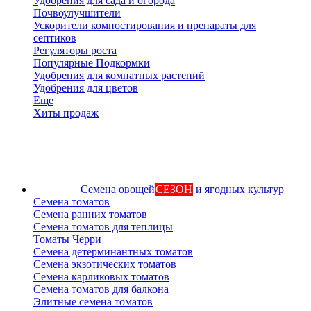
Удобрения для сада и огорода
Почвоулучшители
Ускорители компостирования и препараты для
септиков
Регуляторы роста
Популярные Подкормки
Удобрения для комнатных растений
Удобрения для цветов
Еще
Хиты продаж
Семена овощей
СЕЗОН
и ягодных культур
Семена томатов
Семена ранних томатов
Семена томатов для теплицы
Томаты Черри
Семена детерминантных томатов
Семена экзотических томатов
Семена карликовых томатов
Семена томатов для балкона
Элитные семена томатов