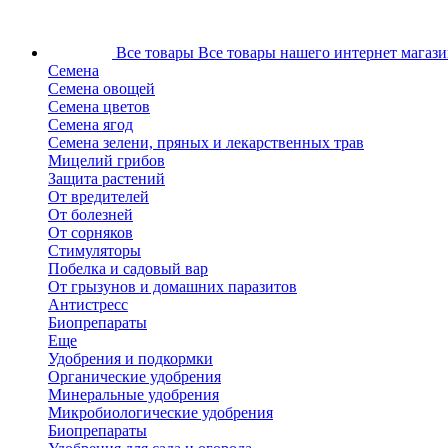
Все товары
Все товары нашего интернет магази
Семена
Семена овощей
Семена цветов
Семена ягод
Семена зелени, пряных и лекарственных трав
Мицелий грибов
Защита растений
От вредителей
От болезней
От сорняков
Стимуляторы
Побелка и садовый вар
От грызунов и домашних паразитов
Антистресс
Биопрепараты
Еще
Удобрения и подкормки
Органические удобрения
Минеральные удобрения
Микробиологические удобрения
Биопрепараты