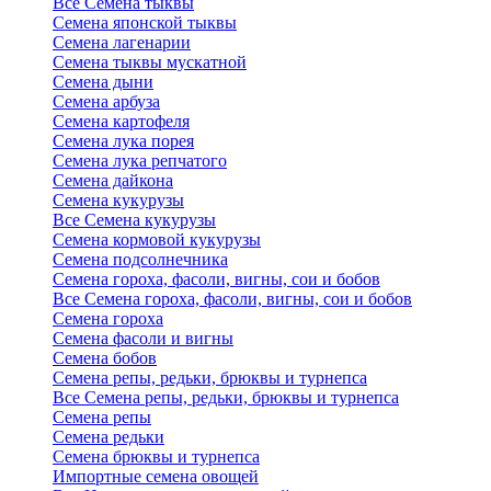
Все Семена тыквы
Семена японской тыквы
Семена лагенарии
Семена тыквы мускатной
Семена дыни
Семена арбуза
Семена картофеля
Семена лука порея
Семена лука репчатого
Семена дайкона
Семена кукурузы
Все Семена кукурузы
Семена кормовой кукурузы
Семена подсолнечника
Семена гороха, фасоли, вигны, сои и бобов
Все Семена гороха, фасоли, вигны, сои и бобов
Семена гороха
Семена фасоли и вигны
Семена бобов
Семена репы, редьки, брюквы и турнепса
Все Семена репы, редьки, брюквы и турнепса
Семена репы
Семена редьки
Семена брюквы и турнепса
Импортные семена овощей