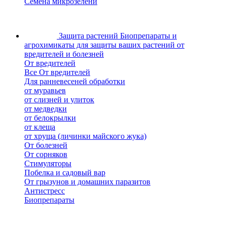
Семена микрозелени
Защита растений
Биопрепараты и
агрохимикаты для защиты ваших растений от
вредителей и болезней
От вредителей
Все От вредителей
Для ранневесеней обработки
от муравьев
от слизней и улиток
от медведки
от белокрылки
от клеща
от хруща (личинки майского жука)
От болезней
От сорняков
Стимуляторы
Побелка и садовый вар
От грызунов и домашних паразитов
Антистресс
Биопрепараты