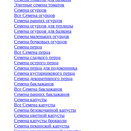
Элитные семена томатов
Семена огурцов
Все Семена огурцов
Семена ранних огурцов
Семена огурцов для теплицы
Семена огурцов для балкона
Семена маленьких огурцов
Семена бочковых огурцов
Семена перца
Все Семена перца
Семена сладкого перца
Семена острого перца
Семена перца для подоконника
Семена кустарникового перца
Семена декоративного перца
Семена баклажанов
Все Семена баклажанов
Семена ранних баклажанов
Семена капусты
Все Семена капусты
Семена белокочанной капусты
Семена цветной капусты
Семена капусты брокколи
Семена пекинской капусты