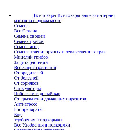
Все товары
Все товары нашего интернет
магазина в одном месте
Семена
Все Семена
Семена овощей
Семена цветов
Семена ягод
Семена зелени, пряных и лекарственных трав
Мицелий грибов
Защита растений
Все Защита растений
От вредителей
От болезней
От сорняков
Стимуляторы
Побелка и садовый вар
От грызунов и домашних паразитов
Антистресс
Биопрепараты
Еще
Удобрения и подкормки
Все Удобрения и подкормки