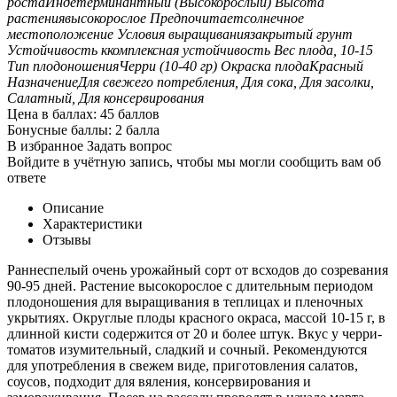
роста
Индетерминантный (Высокорослый)
Высота
растения
высокорослое
Предпочитает
солнечное
местоположение
Условия выращивания
закрытый грунт
Устойчивость к
комплексная устойчивость
Вес плода
, 10-15
Тип плодоношения
Черри (10-40 гр)
Окраска плода
Красный
Назначение
Для свежего потребления, Для сока, Для засолки,
Салатный, Для консервирования
Цена в баллах:
45 баллов
Бонусные баллы:
2 балла
В избранное
Задать вопрос
Войдите в учётную запись, чтобы мы могли сообщить вам об
ответе
Описание
Характеристики
Отзывы
Раннеспелый очень урожайный сорт от всходов до созревания
90-95 дней. Растение высокорослое с длительным периодом
плодоношения для выращивания в теплицах и пленочных
укрытиях. Округлые плоды красного окраса, массой 10-15 г, в
длинной кисти содержится от 20 и более штук. Вкус у черри-
томатов изумительный, сладкий и сочный. Рекомендуются
для употребления в свежем виде, приготовления салатов,
соусов, подходит для вяления, консервирования и