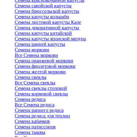
Семена краснокочанной капусты
Семена савойской капусты
Семена брюссельской капусты
Семена капусты кольраби
Семена листовой капусты Кале
Семена декоративной капусты
Семена капусты китайской
Семена капусты японской мизуна
Семена ранней капусты
Семена моркови
Все Семена моркови
Семена оранжевой моркови
Семена фиолетовой моркови
Семена желтой моркови
Семена свеклы
Все Семена свеклы
Семена свеклы столовой
Семена кормовой свеклы
Семена редиса
Все Семена редиса
Семена раннего редиса
Семена редиса для теплиц
Семена кабачков
Семена патиссонов
Семена тыквы