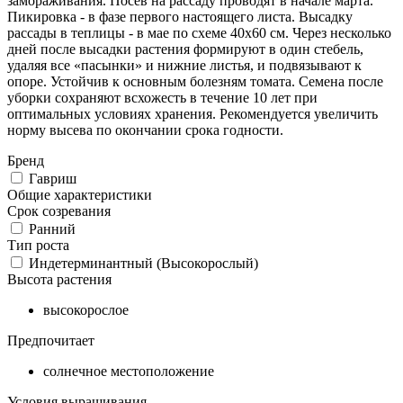
замораживания. Посев на рассаду проводят в начале марта.
Пикировка - в фазе первого настоящего листа. Высадку
рассады в теплицы - в мае по схеме 40х60 см. Через несколько
дней после высадки растения формируют в один стебель,
удаляя все «пасынки» и нижние листья, и подвязывают к
опоре. Устойчив к основным болезням томата. Семена после
уборки сохраняют всхожесть в течение 10 лет при
оптимальных условиях хранения. Рекомендуется увеличить
норму высева по окончании срока годности.
Бренд
Гавриш
Общие характеристики
Срок созревания
Ранний
Тип роста
Индетерминантный (Высокорослый)
Высота растения
высокорослое
Предпочитает
солнечное местоположение
Условия выращивания