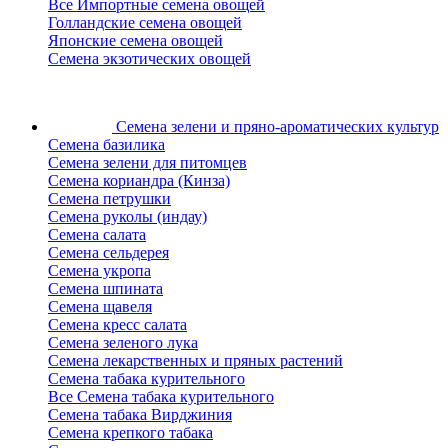
Все Импортные семена овощей
Голландские семена овощей
Японские семена овощей
Семена экзотических овощей
Семена зелени
и пряно-ароматических культур
Семена базилика
Семена зелени для питомцев
Семена кориандра (Кинза)
Семена петрушки
Семена руколы (индау)
Семена салата
Семена сельдерея
Семена укропа
Семена шпината
Семена щавеля
Семена кресс салата
Семена зеленого лука
Семена лекарственных и пряных растений
Семена табака курительного
Все Семена табака курительного
Семена табака Вирджиния
Семена крепкого табака