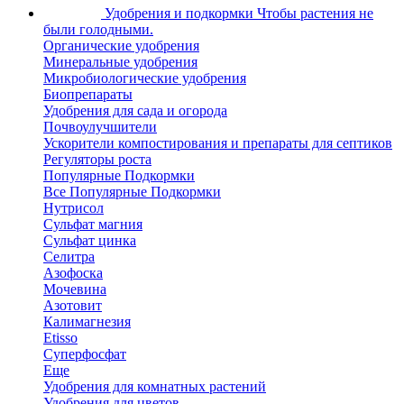
Удобрения и подкормки
Чтобы растения не
были голодными.
Органические удобрения
Минеральные удобрения
Микробиологические удобрения
Биопрепараты
Удобрения для сада и огорода
Почвоулучшители
Ускорители компостирования и препараты для септиков
Регуляторы роста
Популярные Подкормки
Все Популярные Подкормки
Нутрисол
Сульфат магния
Сульфат цинка
Селитра
Азофоска
Мочевина
Азотовит
Калимагнезия
Etisso
Суперфосфат
Еще
Удобрения для комнатных растений
Удобрения для цветов