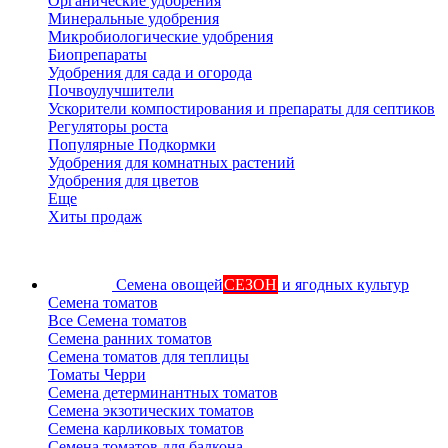
Органические удобрения
Минеральные удобрения
Микробиологические удобрения
Биопрепараты
Удобрения для сада и огорода
Почвоулучшители
Ускорители компостирования и препараты для септиков
Регуляторы роста
Популярные Подкормки
Удобрения для комнатных растений
Удобрения для цветов
Еще
Хиты продаж
Семена овощей
СЕЗОН
и ягодных культур
Семена томатов
Все Семена томатов
Семена ранних томатов
Семена томатов для теплицы
Томаты Черри
Семена детерминантных томатов
Семена экзотических томатов
Семена карликовых томатов
Семена томатов для балкона