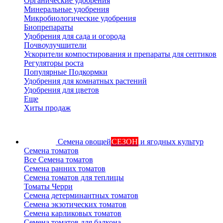
Органические удобрения
Минеральные удобрения
Микробиологические удобрения
Биопрепараты
Удобрения для сада и огорода
Почвоулучшители
Ускорители компостирования и препараты для септиков
Регуляторы роста
Популярные Подкормки
Удобрения для комнатных растений
Удобрения для цветов
Еще
Хиты продаж
Семена овощей
СЕЗОН
и ягодных культур
Семена томатов
Все Семена томатов
Семена ранних томатов
Семена томатов для теплицы
Томаты Черри
Семена детерминантных томатов
Семена экзотических томатов
Семена карликовых томатов
Семена томатов для балкона