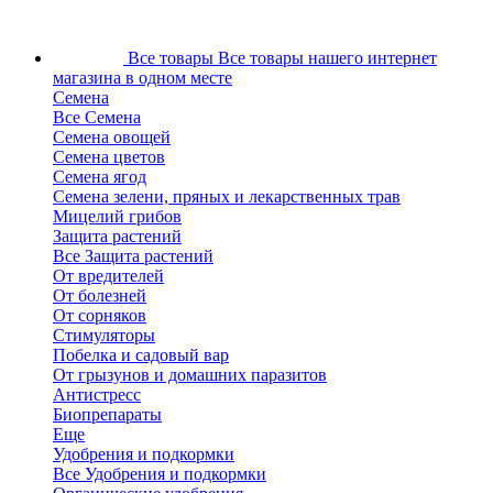
Все товары
Все товары нашего интернет
магазина в одном месте
Семена
Все Семена
Семена овощей
Семена цветов
Семена ягод
Семена зелени, пряных и лекарственных трав
Мицелий грибов
Защита растений
Все Защита растений
От вредителей
От болезней
От сорняков
Стимуляторы
Побелка и садовый вар
От грызунов и домашних паразитов
Антистресс
Биопрепараты
Еще
Удобрения и подкормки
Все Удобрения и подкормки