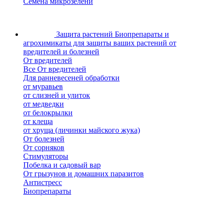
Семена микрозелени
Защита растений
Биопрепараты и
агрохимикаты для защиты ваших растений от
вредителей и болезней
От вредителей
Все От вредителей
Для ранневесеней обработки
от муравьев
от слизней и улиток
от медведки
от белокрылки
от клеща
от хруща (личинки майского жука)
От болезней
От сорняков
Стимуляторы
Побелка и садовый вар
От грызунов и домашних паразитов
Антистресс
Биопрепараты