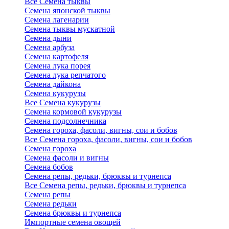
Все Семена тыквы
Семена японской тыквы
Семена лагенарии
Семена тыквы мускатной
Семена дыни
Семена арбуза
Семена картофеля
Семена лука порея
Семена лука репчатого
Семена дайкона
Семена кукурузы
Все Семена кукурузы
Семена кормовой кукурузы
Семена подсолнечника
Семена гороха, фасоли, вигны, сои и бобов
Все Семена гороха, фасоли, вигны, сои и бобов
Семена гороха
Семена фасоли и вигны
Семена бобов
Семена репы, редьки, брюквы и турнепса
Все Семена репы, редьки, брюквы и турнепса
Семена репы
Семена редьки
Семена брюквы и турнепса
Импортные семена овощей