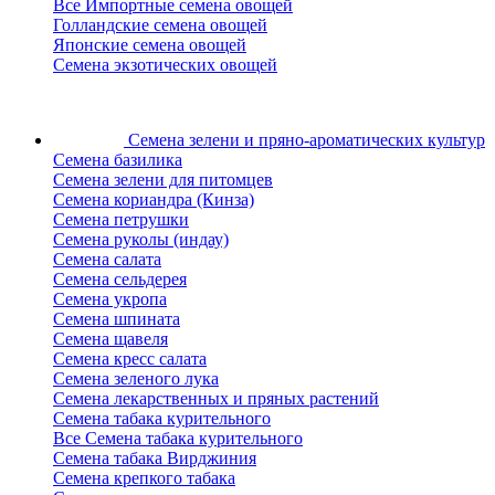
Все Импортные семена овощей
Голландские семена овощей
Японские семена овощей
Семена экзотических овощей
Семена зелени
и пряно-ароматических культур
Семена базилика
Семена зелени для питомцев
Семена кориандра (Кинза)
Семена петрушки
Семена руколы (индау)
Семена салата
Семена сельдерея
Семена укропа
Семена шпината
Семена щавеля
Семена кресс салата
Семена зеленого лука
Семена лекарственных и пряных растений
Семена табака курительного
Все Семена табака курительного
Семена табака Вирджиния
Семена крепкого табака