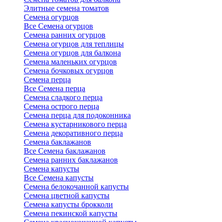
Элитные семена томатов
Семена огурцов
Все Семена огурцов
Семена ранних огурцов
Семена огурцов для теплицы
Семена огурцов для балкона
Семена маленьких огурцов
Семена бочковых огурцов
Семена перца
Все Семена перца
Семена сладкого перца
Семена острого перца
Семена перца для подоконника
Семена кустарникового перца
Семена декоративного перца
Семена баклажанов
Все Семена баклажанов
Семена ранних баклажанов
Семена капусты
Все Семена капусты
Семена белокочанной капусты
Семена цветной капусты
Семена капусты брокколи
Семена пекинской капусты