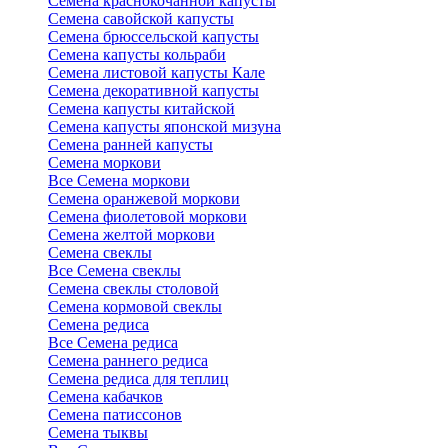
Семена краснокочанной капусты
Семена савойской капусты
Семена брюссельской капусты
Семена капусты кольраби
Семена листовой капусты Кале
Семена декоративной капусты
Семена капусты китайской
Семена капусты японской мизуна
Семена ранней капусты
Семена моркови
Все Семена моркови
Семена оранжевой моркови
Семена фиолетовой моркови
Семена желтой моркови
Семена свеклы
Все Семена свеклы
Семена свеклы столовой
Семена кормовой свеклы
Семена редиса
Все Семена редиса
Семена раннего редиса
Семена редиса для теплиц
Семена кабачков
Семена патиссонов
Семена тыквы