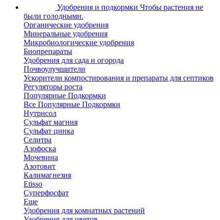
Удобрения и подкормки
Чтобы растения не
были голодными.
Органические удобрения
Минеральные удобрения
Микробиологические удобрения
Биопрепараты
Удобрения для сада и огорода
Почвоулучшители
Ускорители компостирования и препараты для септиков
Регуляторы роста
Популярные Подкормки
Все Популярные Подкормки
Нутрисол
Сульфат магния
Сульфат цинка
Селитра
Азофоска
Мочевина
Азотовит
Калимагнезия
Etisso
Суперфосфат
Еще
Удобрения для комнатных растений
Удобрения для цветов