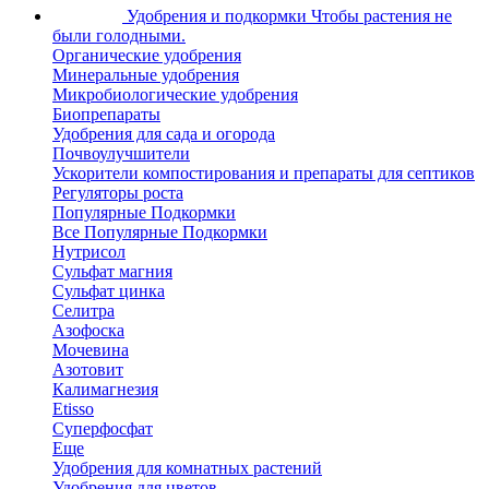
Удобрения и подкормки
Чтобы растения не
были голодными.
Органические удобрения
Минеральные удобрения
Микробиологические удобрения
Биопрепараты
Удобрения для сада и огорода
Почвоулучшители
Ускорители компостирования и препараты для септиков
Регуляторы роста
Популярные Подкормки
Все Популярные Подкормки
Нутрисол
Сульфат магния
Сульфат цинка
Селитра
Азофоска
Мочевина
Азотовит
Калимагнезия
Etisso
Суперфосфат
Еще
Удобрения для комнатных растений
Удобрения для цветов