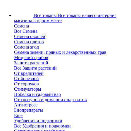
Все товары
Все товары нашего интернет
магазина в одном месте
Семена
Все Семена
Семена овощей
Семена цветов
Семена ягод
Семена зелени, пряных и лекарственных трав
Мицелий грибов
Защита растений
Все Защита растений
От вредителей
От болезней
От сорняков
Стимуляторы
Побелка и садовый вар
От грызунов и домашних паразитов
Антистресс
Биопрепараты
Еще
Удобрения и подкормки
Все Удобрения и подкормки