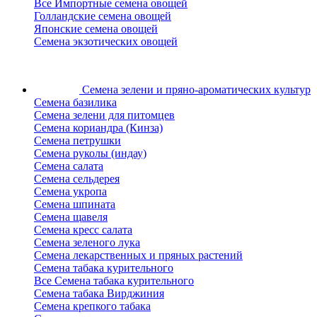
Все Импортные семена овощей
Голландские семена овощей
Японские семена овощей
Семена экзотических овощей
Семена зелени
и пряно-ароматических культур
Семена базилика
Семена зелени для питомцев
Семена кориандра (Кинза)
Семена петрушки
Семена руколы (индау)
Семена салата
Семена сельдерея
Семена укропа
Семена шпината
Семена щавеля
Семена кресс салата
Семена зеленого лука
Семена лекарственных и пряных растений
Семена табака курительного
Все Семена табака курительного
Семена табака Вирджиния
Семена крепкого табака