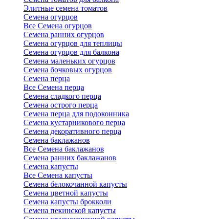
Элитные семена томатов
Семена огурцов
Все Семена огурцов
Семена ранних огурцов
Семена огурцов для теплицы
Семена огурцов для балкона
Семена маленьких огурцов
Семена бочковых огурцов
Семена перца
Все Семена перца
Семена сладкого перца
Семена острого перца
Семена перца для подоконника
Семена кустарникового перца
Семена декоративного перца
Семена баклажанов
Все Семена баклажанов
Семена ранних баклажанов
Семена капусты
Все Семена капусты
Семена белокочанной капусты
Семена цветной капусты
Семена капусты брокколи
Семена пекинской капусты