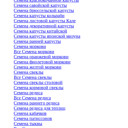
Семена краснокочанной капусты
Семена савойской капусты
Семена брюссельской капусты
Семена капусты кольраби
Семена листовой капусты Кале
Семена декоративной капусты
Семена капусты китайской
Семена капусты японской мизуна
Семена ранней капусты
Семена моркови
Все Семена моркови
Семена оранжевой моркови
Семена фиолетовой моркови
Семена желтой моркови
Семена свеклы
Все Семена свеклы
Семена свеклы столовой
Семена кормовой свеклы
Семена редиса
Все Семена редиса
Семена раннего редиса
Семена редиса для теплиц
Семена кабачков
Семена патиссонов
Семена тыквы