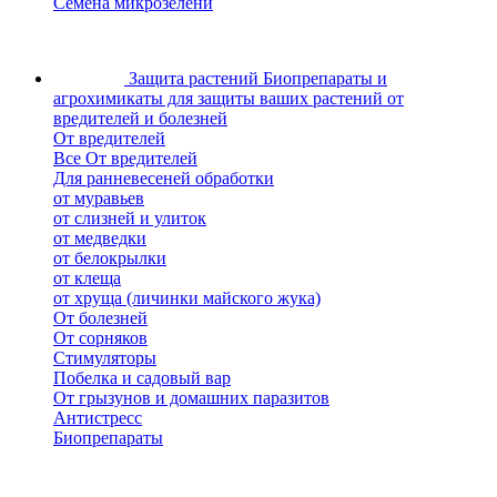
Семена микрозелени
Защита растений
Биопрепараты и
агрохимикаты для защиты ваших растений от
вредителей и болезней
От вредителей
Все От вредителей
Для ранневесеней обработки
от муравьев
от слизней и улиток
от медведки
от белокрылки
от клеща
от хруща (личинки майского жука)
От болезней
От сорняков
Стимуляторы
Побелка и садовый вар
От грызунов и домашних паразитов
Антистресс
Биопрепараты