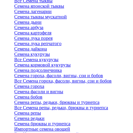
Все Семена тыквы
Семена японской тыквы
Семена лагенарии
Семена тыквы мускатной
Семена дыни
Семена арбуза
Семена картофеля
Семена лука порея
Семена лука репчатого
Семена дайкона
Семена кукурузы
Все Семена кукурузы
Семена кормовой кукурузы
Семена подсолнечника
Семена гороха, фасоли, вигны, сои и бобов
Все Семена гороха, фасоли, вигны, сои и бобов
Семена гороха
Семена фасоли и вигны
Семена бобов
Семена репы, редьки, брюквы и турнепса
Все Семена репы, редьки, брюквы и турнепса
Семена репы
Семена редьки
Семена брюквы и турнепса
Импортные семена овощей