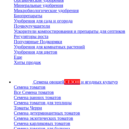
Органические удобрения
Минеральные удобрения
Микробиологические удобрения
Биопрепараты
Удобрения для сада и огорода
Почвоулучшители
Ускорители компостирования и препараты для септиков
Регуляторы роста
Популярные Подкормки
Удобрения для комнатных растений
Удобрения для цветов
Еще
Хиты продаж
Семена овощей
СЕЗОН
и ягодных культур
Семена томатов
Все Семена томатов
Семена ранних томатов
Семена томатов для теплицы
Томаты Черри
Семена детерминантных томатов
Семена экзотических томатов
Семена карликовых томатов
Семена томатов для балкона