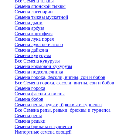
Все Семена тыквы
Семена японской тыквы
Семена лагенарии
Семена тыквы мускатной
Семена дыни
Семена арбуза
Семена картофеля
Семена лука порея
Семена лука репчатого
Семена дайкона
Семена кукурузы
Все Семена кукурузы
Семена кормовой кукурузы
Семена подсолнечника
Семена гороха, фасоли, вигны, сои и бобов
Все Семена гороха, фасоли, вигны, сои и бобов
Семена гороха
Семена фасоли и вигны
Семена бобов
Семена репы, редьки, брюквы и турнепса
Все Семена репы, редьки, брюквы и турнепса
Семена репы
Семена редьки
Семена брюквы и турнепса
Импортные семена овощей