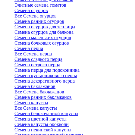
Элитные семена томатов
Семена огурцов
Все Семена огурцов
Семена ранних огурцов
Семена огурцов для теплицы
Семена огурцов для балкона
Семена маленьких огурцов
Семена бочковых огурцов
Семена перца
Все Семена перца
Семена сладкого перца
Семена острого перца
Семена перца для подоконника
Семена кустарникового перца
Семена декоративного перца
Семена баклажанов
Все Семена баклажанов
Семена ранних баклажанов
Семена капусты
Все Семена капусты
Семена белокочанной капусты
Семена цветной капусты
Семена капусты брокколи
Семена пекинской капусты