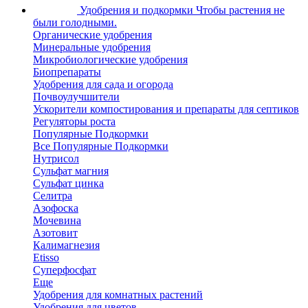
Удобрения и подкормки
Чтобы растения не
были голодными.
Органические удобрения
Минеральные удобрения
Микробиологические удобрения
Биопрепараты
Удобрения для сада и огорода
Почвоулучшители
Ускорители компостирования и препараты для септиков
Регуляторы роста
Популярные Подкормки
Все Популярные Подкормки
Нутрисол
Сульфат магния
Сульфат цинка
Селитра
Азофоска
Мочевина
Азотовит
Калимагнезия
Etisso
Суперфосфат
Еще
Удобрения для комнатных растений
Удобрения для цветов