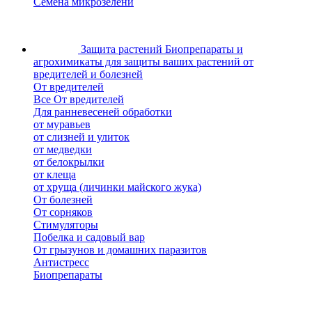
Семена микрозелени
Защита растений
Биопрепараты и
агрохимикаты для защиты ваших растений от
вредителей и болезней
От вредителей
Все От вредителей
Для ранневесеней обработки
от муравьев
от слизней и улиток
от медведки
от белокрылки
от клеща
от хруща (личинки майского жука)
От болезней
От сорняков
Стимуляторы
Побелка и садовый вар
От грызунов и домашних паразитов
Антистресс
Биопрепараты