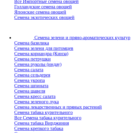
Все Импортные семена овощей
Голландские семена овощей
Японские семена овощей
Семена экзотических овощей
Семена зелени
и пряно-ароматических культур
Семена базилика
Семена зелени для питомцев
Семена кориандра (Кинза)
Семена петрушки
Семена руколы (индау)
Семена салата
Семена сельдерея
Семена укропа
Семена шпината
Семена щавеля
Семена кресс салата
Семена зеленого лука
Семена лекарственных и пряных растений
Семена табака курительного
Все Семена табака курительного
Семена табака Вирджиния
Семена крепкого табака