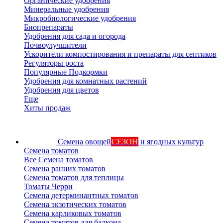
Органические удобрения
Минеральные удобрения
Микробиологические удобрения
Биопрепараты
Удобрения для сада и огорода
Почвоулучшители
Ускорители компостирования и препараты для септиков
Регуляторы роста
Популярные Подкормки
Удобрения для комнатных растений
Удобрения для цветов
Еще
Хиты продаж
Семена овощей
СЕЗОН
и ягодных культур
Семена томатов
Все Семена томатов
Семена ранних томатов
Семена томатов для теплицы
Томаты Черри
Семена детерминантных томатов
Семена экзотических томатов
Семена карликовых томатов
Семена томатов для балкона