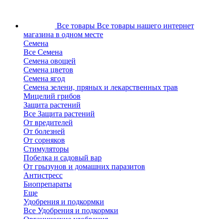
Все товары
Все товары нашего интернет
магазина в одном месте
Семена
Все Семена
Семена овощей
Семена цветов
Семена ягод
Семена зелени, пряных и лекарственных трав
Мицелий грибов
Защита растений
Все Защита растений
От вредителей
От болезней
От сорняков
Стимуляторы
Побелка и садовый вар
От грызунов и домашних паразитов
Антистресс
Биопрепараты
Еще
Удобрения и подкормки
Все Удобрения и подкормки