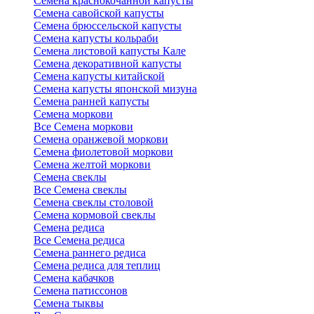
Семена краснокочанной капусты
Семена савойской капусты
Семена брюссельской капусты
Семена капусты кольраби
Семена листовой капусты Кале
Семена декоративной капусты
Семена капусты китайской
Семена капусты японской мизуна
Семена ранней капусты
Семена моркови
Все Семена моркови
Семена оранжевой моркови
Семена фиолетовой моркови
Семена желтой моркови
Семена свеклы
Все Семена свеклы
Семена свеклы столовой
Семена кормовой свеклы
Семена редиса
Все Семена редиса
Семена раннего редиса
Семена редиса для теплиц
Семена кабачков
Семена патиссонов
Семена тыквы