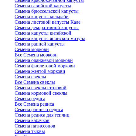
Семена краснокочанной капусты
Семена савойской капусты
Семена брюссельской капусты
Семена капусты кольраби
Семена листовой капусты Кале
Семена декоративной капусты
Семена капусты китайской
Семена капусты японской мизуна
Семена ранней капусты
Семена моркови
Все Семена моркови
Семена оранжевой моркови
Семена фиолетовой моркови
Семена желтой моркови
Семена свеклы
Все Семена свеклы
Семена свеклы столовой
Семена кормовой свеклы
Семена редиса
Все Семена редиса
Семена раннего редиса
Семена редиса для теплиц
Семена кабачков
Семена патиссонов
Семена тыквы