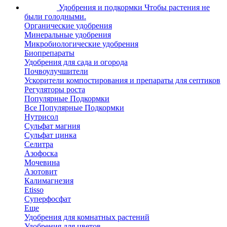
Удобрения и подкормки
Чтобы растения не
были голодными.
Органические удобрения
Минеральные удобрения
Микробиологические удобрения
Биопрепараты
Удобрения для сада и огорода
Почвоулучшители
Ускорители компостирования и препараты для септиков
Регуляторы роста
Популярные Подкормки
Все Популярные Подкормки
Нутрисол
Сульфат магния
Сульфат цинка
Селитра
Азофоска
Мочевина
Азотовит
Калимагнезия
Etisso
Суперфосфат
Еще
Удобрения для комнатных растений
Удобрения для цветов