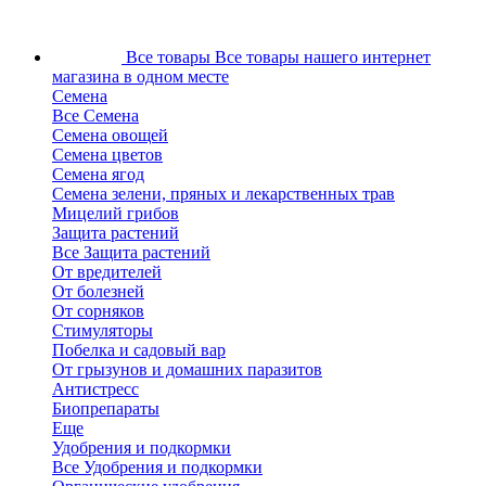
Все товары
Все товары нашего интернет
магазина в одном месте
Семена
Все Семена
Семена овощей
Семена цветов
Семена ягод
Семена зелени, пряных и лекарственных трав
Мицелий грибов
Защита растений
Все Защита растений
От вредителей
От болезней
От сорняков
Стимуляторы
Побелка и садовый вар
От грызунов и домашних паразитов
Антистресс
Биопрепараты
Еще
Удобрения и подкормки
Все Удобрения и подкормки