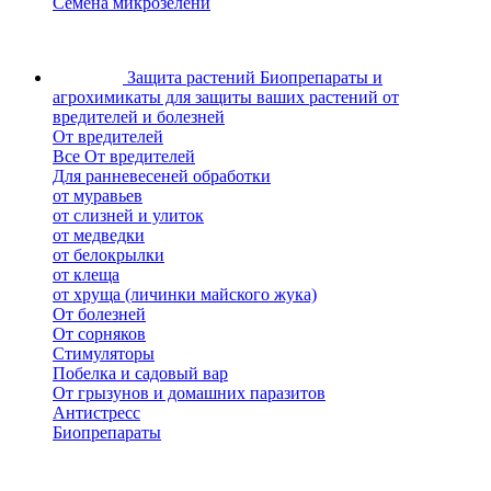
Семена микрозелени
Защита растений
Биопрепараты и
агрохимикаты для защиты ваших растений от
вредителей и болезней
От вредителей
Все От вредителей
Для ранневесеней обработки
от муравьев
от слизней и улиток
от медведки
от белокрылки
от клеща
от хруща (личинки майского жука)
От болезней
От сорняков
Стимуляторы
Побелка и садовый вар
От грызунов и домашних паразитов
Антистресс
Биопрепараты