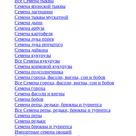
Все Семена тыквы
Семена японской тыквы
Семена лагенарии
Семена тыквы мускатной
Семена дыни
Семена арбуза
Семена картофеля
Семена лука порея
Семена лука репчатого
Семена дайкона
Семена кукурузы
Все Семена кукурузы
Семена кормовой кукурузы
Семена подсолнечника
Семена гороха, фасоли, вигны, сои и бобов
Все Семена гороха, фасоли, вигны, сои и бобов
Семена гороха
Семена фасоли и вигны
Семена бобов
Семена репы, редьки, брюквы и турнепса
Все Семена репы, редьки, брюквы и турнепса
Семена репы
Семена редьки
Семена брюквы и турнепса
Импортные семена овощей