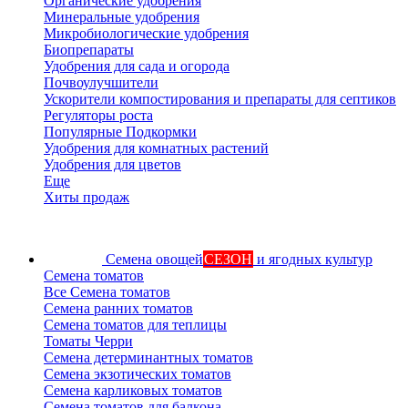
Органические удобрения
Минеральные удобрения
Микробиологические удобрения
Биопрепараты
Удобрения для сада и огорода
Почвоулучшители
Ускорители компостирования и препараты для септиков
Регуляторы роста
Популярные Подкормки
Удобрения для комнатных растений
Удобрения для цветов
Еще
Хиты продаж
Семена овощей
СЕЗОН
и ягодных культур
Семена томатов
Все Семена томатов
Семена ранних томатов
Семена томатов для теплицы
Томаты Черри
Семена детерминантных томатов
Семена экзотических томатов
Семена карликовых томатов
Семена томатов для балкона