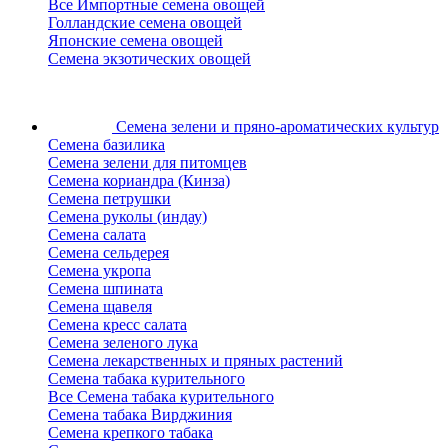
Все Импортные семена овощей
Голландские семена овощей
Японские семена овощей
Семена экзотических овощей
Семена зелени
и пряно-ароматических культур
Семена базилика
Семена зелени для питомцев
Семена кориандра (Кинза)
Семена петрушки
Семена руколы (индау)
Семена салата
Семена сельдерея
Семена укропа
Семена шпината
Семена щавеля
Семена кресс салата
Семена зеленого лука
Семена лекарственных и пряных растений
Семена табака курительного
Все Семена табака курительного
Семена табака Вирджиния
Семена крепкого табака