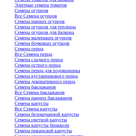
Элитные семена томатов
Семена огурцов
Все Семена огурцов
Семена ранних огурцов
Семена огурцов для теплицы
Семена огурцов для балкона
Семена маленьких огурцов
Семена бочковых огурцов
Семена перца
Все Семена перца
Семена сладкого перца
Семена острого перца
Семена перца для подоконника
Семена кустарникового перца
Семена декоративного перца
Семена баклажанов
Все Семена баклажанов
Семена ранних баклажанов
Семена капусты
Все Семена капусты
Семена белокочанной капусты
Семена цветной капусты
Семена капусты брокколи
Семена пекинской капусты