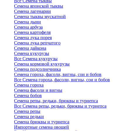
Все Семена тыквы
Семена японской тыквы
Семена лагенарии
Семена тыквы мускатной
Семена дыни
Семена арбуза
Семена картофеля
Семена лука порея
Семена лука репчатого
Семена дайкона
Семена кукурузы
Все Семена кукурузы
Семена кормовой кукурузы
Семена подсолнечника
Семена гороха, фасоли, вигны, сои и бобов
Все Семена гороха, фасоли, вигны, сои и бобов
Семена гороха
Семена фасоли и вигны
Семена бобов
Семена репы, редьки, брюквы и турнепса
Все Семена репы, редьки, брюквы и турнепса
Семена репы
Семена редьки
Семена брюквы и турнепса
Импортные семена овощей