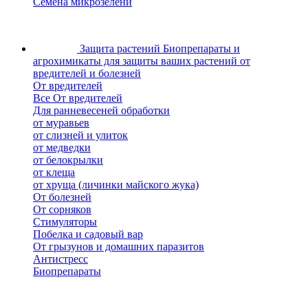
Семена микрозелени
Защита растений
Биопрепараты и
агрохимикаты для защиты ваших растений от
вредителей и болезней
От вредителей
Все От вредителей
Для ранневесеней обработки
от муравьев
от слизней и улиток
от медведки
от белокрылки
от клеща
от хруща (личинки майского жука)
От болезней
От сорняков
Стимуляторы
Побелка и садовый вар
От грызунов и домашних паразитов
Антистресс
Биопрепараты