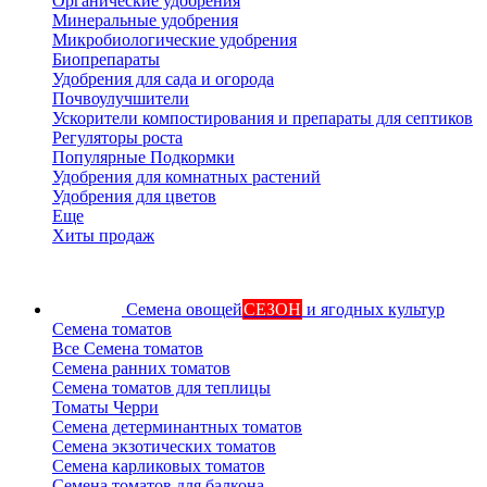
Органические удобрения
Минеральные удобрения
Микробиологические удобрения
Биопрепараты
Удобрения для сада и огорода
Почвоулучшители
Ускорители компостирования и препараты для септиков
Регуляторы роста
Популярные Подкормки
Удобрения для комнатных растений
Удобрения для цветов
Еще
Хиты продаж
Семена овощей
СЕЗОН
и ягодных культур
Семена томатов
Все Семена томатов
Семена ранних томатов
Семена томатов для теплицы
Томаты Черри
Семена детерминантных томатов
Семена экзотических томатов
Семена карликовых томатов
Семена томатов для балкона