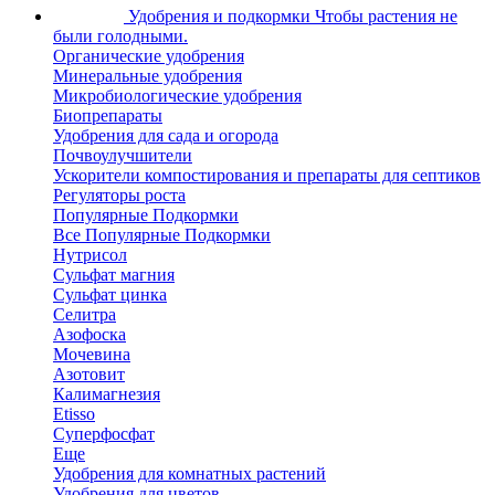
Удобрения и подкормки
Чтобы растения не
были голодными.
Органические удобрения
Минеральные удобрения
Микробиологические удобрения
Биопрепараты
Удобрения для сада и огорода
Почвоулучшители
Ускорители компостирования и препараты для септиков
Регуляторы роста
Популярные Подкормки
Все Популярные Подкормки
Нутрисол
Сульфат магния
Сульфат цинка
Селитра
Азофоска
Мочевина
Азотовит
Калимагнезия
Etisso
Суперфосфат
Еще
Удобрения для комнатных растений
Удобрения для цветов