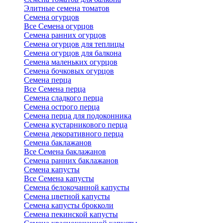
Элитные семена томатов
Семена огурцов
Все Семена огурцов
Семена ранних огурцов
Семена огурцов для теплицы
Семена огурцов для балкона
Семена маленьких огурцов
Семена бочковых огурцов
Семена перца
Все Семена перца
Семена сладкого перца
Семена острого перца
Семена перца для подоконника
Семена кустарникового перца
Семена декоративного перца
Семена баклажанов
Все Семена баклажанов
Семена ранних баклажанов
Семена капусты
Все Семена капусты
Семена белокочанной капусты
Семена цветной капусты
Семена капусты брокколи
Семена пекинской капусты