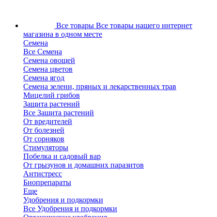
Все товары
Все товары нашего интернет
магазина в одном месте
Семена
Все Семена
Семена овощей
Семена цветов
Семена ягод
Семена зелени, пряных и лекарственных трав
Мицелий грибов
Защита растений
Все Защита растений
От вредителей
От болезней
От сорняков
Стимуляторы
Побелка и садовый вар
От грызунов и домашних паразитов
Антистресс
Биопрепараты
Еще
Удобрения и подкормки
Все Удобрения и подкормки