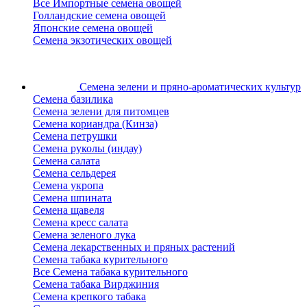
Все Импортные семена овощей
Голландские семена овощей
Японские семена овощей
Семена экзотических овощей
Семена зелени
и пряно-ароматических культур
Семена базилика
Семена зелени для питомцев
Семена кориандра (Кинза)
Семена петрушки
Семена руколы (индау)
Семена салата
Семена сельдерея
Семена укропа
Семена шпината
Семена щавеля
Семена кресс салата
Семена зеленого лука
Семена лекарственных и пряных растений
Семена табака курительного
Все Семена табака курительного
Семена табака Вирджиния
Семена крепкого табака