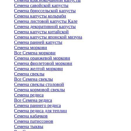
Семена краснокочанной капусты
Семена савойской капусты
Семена брюссельской капусты
Семена капусты кольраби
Семена листовой капусты Кале
Семена декоративной капусты
Семена капусты китайской
Семена капусты японской мизуна
Семена ранней капусты
Семена моркови
Все Семена моркови
Семена оранжевой моркови
Семена фиолетовой моркови
Семена желтой моркови
Семена свеклы
Все Семена свеклы
Семена свеклы столовой
Семена кормовой свеклы
Семена редиса
Все Семена редиса
Семена раннего редиса
Семена редиса для теплиц
Семена кабачков
Семена патиссонов
Семена тыквы