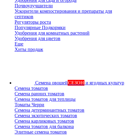
Удобрения для сада и огорода
Почвоулучшители
Ускорители компостирования и препараты для
септиков
Регуляторы роста
Популярные Подкормки
Удобрения для комнатных растений
Удобрения для цветов
Еще
Хиты продаж
Семена овощей
СЕЗОН
и ягодных культур
Семена томатов
Семена ранних томатов
Семена томатов для теплицы
Томаты Черри
Семена детерминантных томатов
Семена экзотических томатов
Семена карликовых томатов
Семена томатов для балкона
Элитные семена томатов