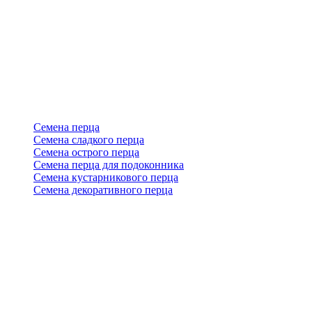
Семена перца
Семена сладкого перца
Семена острого перца
Семена перца для подоконника
Семена кустарникового перца
Семена декоративного перца