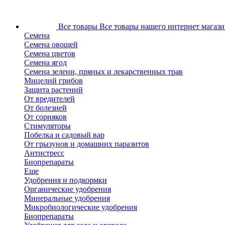
Все товары
Все товары нашего интернет магази
Семена
Семена овощей
Семена цветов
Семена ягод
Семена зелени, пряных и лекарственных трав
Мицелий грибов
Защита растений
От вредителей
От болезней
От сорняков
Стимуляторы
Побелка и садовый вар
От грызунов и домашних паразитов
Антистресс
Биопрепараты
Еще
Удобрения и подкормки
Органические удобрения
Минеральные удобрения
Микробиологические удобрения
Биопрепараты