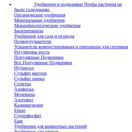
Удобрения и подкормки
Чтобы растения не
были голодными.
Органические удобрения
Минеральные удобрения
Микробиологические удобрения
Биопрепараты
Удобрения для сада и огорода
Почвоулучшители
Ускорители компостирования и препараты для септиков
Регуляторы роста
Популярные Подкормки
Все Популярные Подкормки
Нутрисол
Сульфат магния
Сульфат цинка
Селитра
Азофоска
Мочевина
Азотовит
Калимагнезия
Etisso
Суперфосфат
Еще
Удобрения для комнатных растений
Удобрения для цветов