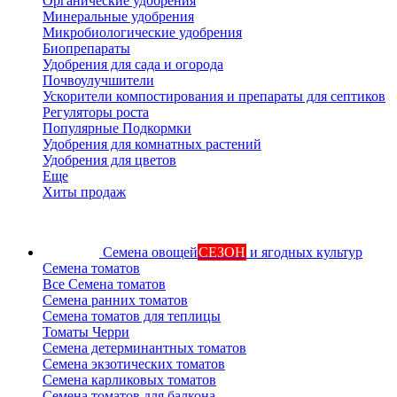
Органические удобрения
Минеральные удобрения
Микробиологические удобрения
Биопрепараты
Удобрения для сада и огорода
Почвоулучшители
Ускорители компостирования и препараты для септиков
Регуляторы роста
Популярные Подкормки
Удобрения для комнатных растений
Удобрения для цветов
Еще
Хиты продаж
Семена овощей
СЕЗОН
и ягодных культур
Семена томатов
Все Семена томатов
Семена ранних томатов
Семена томатов для теплицы
Томаты Черри
Семена детерминантных томатов
Семена экзотических томатов
Семена карликовых томатов
Семена томатов для балкона