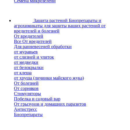
Семена микрозелени
Защита растений
Биопрепараты и
агрохимикаты для защиты ваших растений от
вредителей и болезней
От вредителей
Все От вредителей
Для ранневесеней обработки
от муравьев
от слизней и улиток
от медведки
от белокрылки
от клеща
от хруща (личинки майского жука)
От болезней
От сорняков
Стимуляторы
Побелка и садовый вар
От грызунов и домашних паразитов
Антистресс
Биопрепараты