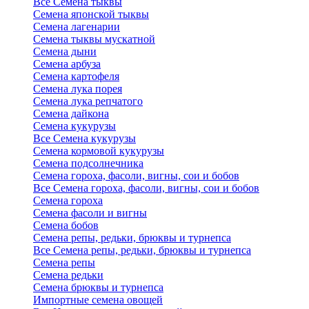
Все Семена тыквы
Семена японской тыквы
Семена лагенарии
Семена тыквы мускатной
Семена дыни
Семена арбуза
Семена картофеля
Семена лука порея
Семена лука репчатого
Семена дайкона
Семена кукурузы
Все Семена кукурузы
Семена кормовой кукурузы
Семена подсолнечника
Семена гороха, фасоли, вигны, сои и бобов
Все Семена гороха, фасоли, вигны, сои и бобов
Семена гороха
Семена фасоли и вигны
Семена бобов
Семена репы, редьки, брюквы и турнепса
Все Семена репы, редьки, брюквы и турнепса
Семена репы
Семена редьки
Семена брюквы и турнепса
Импортные семена овощей