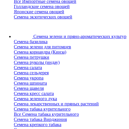
Все Импортные семена овощей
Голландские семена овощей
Японские семена овощей
Семена экзотических овощей
Семена зелени
и пряно-ароматических культур
Семена базилика
Семена зелени для питомцев
Семена кориандра (Кинза)
Семена петрушки
Семена руколы (индау)
Семена салата
Семена сельдерея
Семена укропа
Семена шпината
Семена щавеля
Семена кресс салата
Семена зеленого лука
Семена лекарственных и пряных растений
Семена табака курительного
Все Семена табака курительного
Семена табака Вирджиния
Семена крепкого табака