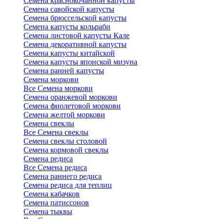
Семена краснокочанной капусты
Семена савойской капусты
Семена брюссельской капусты
Семена капусты кольраби
Семена листовой капусты Кале
Семена декоративной капусты
Семена капусты китайской
Семена капусты японской мизуна
Семена ранней капусты
Семена моркови
Все Семена моркови
Семена оранжевой моркови
Семена фиолетовой моркови
Семена желтой моркови
Семена свеклы
Все Семена свеклы
Семена свеклы столовой
Семена кормовой свеклы
Семена редиса
Все Семена редиса
Семена раннего редиса
Семена редиса для теплиц
Семена кабачков
Семена патиссонов
Семена тыквы