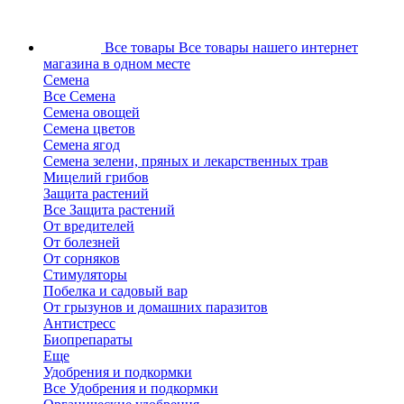
Все товары
Все товары нашего интернет
магазина в одном месте
Семена
Все Семена
Семена овощей
Семена цветов
Семена ягод
Семена зелени, пряных и лекарственных трав
Мицелий грибов
Защита растений
Все Защита растений
От вредителей
От болезней
От сорняков
Стимуляторы
Побелка и садовый вар
От грызунов и домашних паразитов
Антистресс
Биопрепараты
Еще
Удобрения и подкормки
Все Удобрения и подкормки