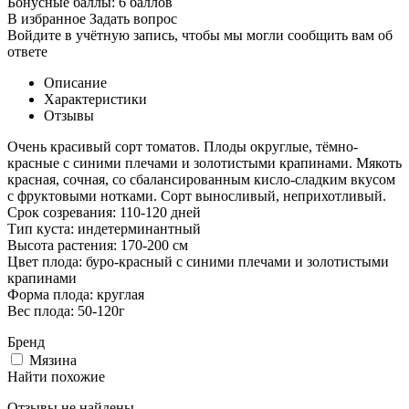
Бонусные баллы:
6 баллов
В избранное
Задать вопрос
Войдите в учётную запись, чтобы мы могли сообщить вам об
ответе
Описание
Характеристики
Отзывы
Очень красивый сорт томатов. Плоды округлые, тёмно-
красные с синими плечами и золотистыми крапинами. Мякоть
красная, сочная, со сбалансированным кисло-сладким вкусом
с фруктовыми нотками. Сорт выносливый, неприхотливый.
Срок созревания: 110-120 дней
Тип куста: индетерминантный
Высота растения: 170-200 см
Цвет плода: буро-красный с синими плечами и золотистыми
крапинами
Форма плода: круглая
Вес плода: 50-120г
Бренд
Мязина
Найти похожие
Отзывы не найдены