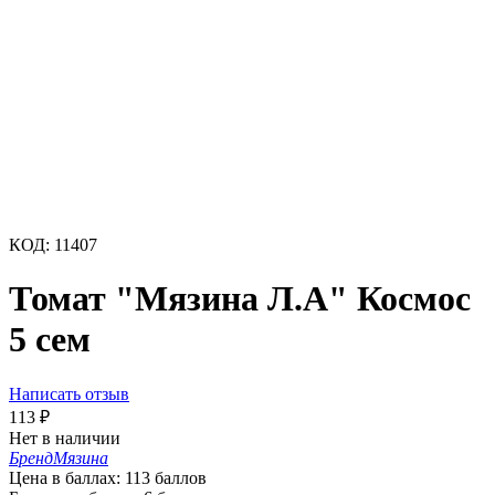
КОД:
11407
Томат "Мязина Л.А" Космос
5 сем
Написать отзыв
113
₽
Нет в наличии
Бренд
Мязина
Цена в баллах:
113 баллов