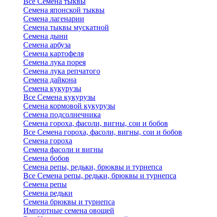
Все Семена тыквы
Семена японской тыквы
Семена лагенарии
Семена тыквы мускатной
Семена дыни
Семена арбуза
Семена картофеля
Семена лука порея
Семена лука репчатого
Семена дайкона
Семена кукурузы
Все Семена кукурузы
Семена кормовой кукурузы
Семена подсолнечника
Семена гороха, фасоли, вигны, сои и бобов
Все Семена гороха, фасоли, вигны, сои и бобов
Семена гороха
Семена фасоли и вигны
Семена бобов
Семена репы, редьки, брюквы и турнепса
Все Семена репы, редьки, брюквы и турнепса
Семена репы
Семена редьки
Семена брюквы и турнепса
Импортные семена овощей