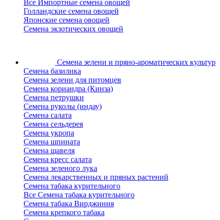
Все Импортные семена овощей
Голландские семена овощей
Японские семена овощей
Семена экзотических овощей
Семена зелени
и пряно-ароматических культур
Семена базилика
Семена зелени для питомцев
Семена кориандра (Кинза)
Семена петрушки
Семена руколы (индау)
Семена салата
Семена сельдерея
Семена укропа
Семена шпината
Семена щавеля
Семена кресс салата
Семена зеленого лука
Семена лекарственных и пряных растений
Семена табака курительного
Все Семена табака курительного
Семена табака Вирджиния
Семена крепкого табака