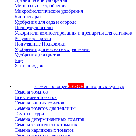
Органические удобрения
Минеральные удобрения
Микробиологические удобрения
Биопрепараты
Удобрения для сада и огорода
Почвоулучшители
Ускорители компостирования и препараты для септиков
Регуляторы роста
Популярные Подкормки
Удобрения для комнатных растений
Удобрения для цветов
Еще
Хиты продаж
Семена овощей
СЕЗОН
и ягодных культур
Семена томатов
Все Семена томатов
Семена ранних томатов
Семена томатов для теплицы
Томаты Черри
Семена детерминантных томатов
Семена экзотических томатов
Семена карликовых томатов
Семена томатов для балкона