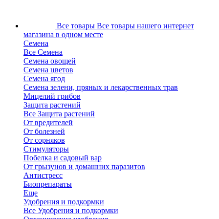
Все товары
Все товары нашего интернет
магазина в одном месте
Семена
Все Семена
Семена овощей
Семена цветов
Семена ягод
Семена зелени, пряных и лекарственных трав
Мицелий грибов
Защита растений
Все Защита растений
От вредителей
От болезней
От сорняков
Стимуляторы
Побелка и садовый вар
От грызунов и домашних паразитов
Антистресс
Биопрепараты
Еще
Удобрения и подкормки
Все Удобрения и подкормки