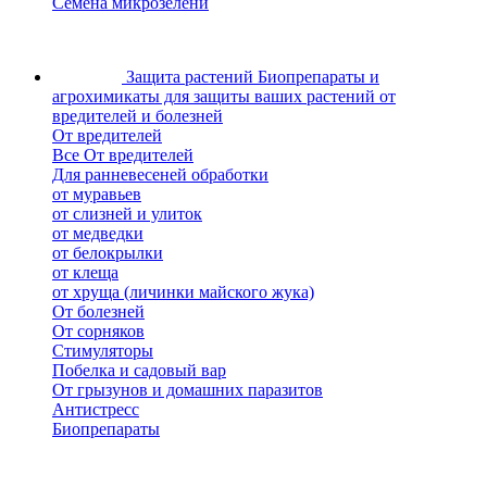
Семена микрозелени
Защита растений
Биопрепараты и
агрохимикаты для защиты ваших растений от
вредителей и болезней
От вредителей
Все От вредителей
Для ранневесеней обработки
от муравьев
от слизней и улиток
от медведки
от белокрылки
от клеща
от хруща (личинки майского жука)
От болезней
От сорняков
Стимуляторы
Побелка и садовый вар
От грызунов и домашних паразитов
Антистресс
Биопрепараты