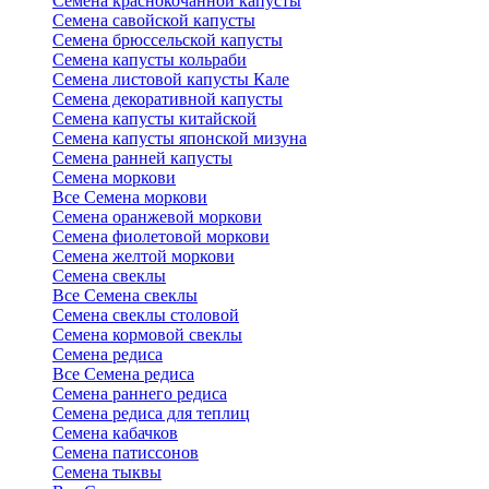
Семена краснокочанной капусты
Семена савойской капусты
Семена брюссельской капусты
Семена капусты кольраби
Семена листовой капусты Кале
Семена декоративной капусты
Семена капусты китайской
Семена капусты японской мизуна
Семена ранней капусты
Семена моркови
Все Семена моркови
Семена оранжевой моркови
Семена фиолетовой моркови
Семена желтой моркови
Семена свеклы
Все Семена свеклы
Семена свеклы столовой
Семена кормовой свеклы
Семена редиса
Все Семена редиса
Семена раннего редиса
Семена редиса для теплиц
Семена кабачков
Семена патиссонов
Семена тыквы