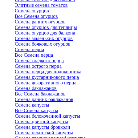
Элитные семена томатов
Семена огурцов
Все Семена огурцов
Семена ранних огурцов
Семена огурцов для теплицы
Семена огурцов для балкона
Семена маленьких огурцов
Семена бочковых огурцов
Семена перца
Все Семена перца
Семена сладкого перца
Семена острого перца
Семена перца для подоконника
Семена кустарникового перца
Семена декоративного перца
Семена баклажанов
Все Семена баклажанов
Семена ранних баклажанов
Семена капусты
Все Семена капусты
Семена белокочанной капусты
Семена цветной капусты
Семена капусты брокколи
Семена пекинской капусты