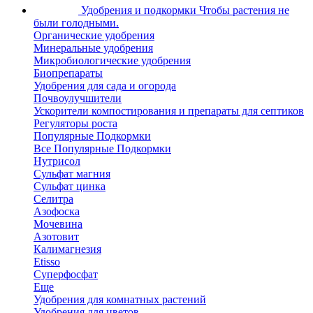
Удобрения и подкормки
Чтобы растения не
были голодными.
Органические удобрения
Минеральные удобрения
Микробиологические удобрения
Биопрепараты
Удобрения для сада и огорода
Почвоулучшители
Ускорители компостирования и препараты для септиков
Регуляторы роста
Популярные Подкормки
Все Популярные Подкормки
Нутрисол
Сульфат магния
Сульфат цинка
Селитра
Азофоска
Мочевина
Азотовит
Калимагнезия
Etisso
Суперфосфат
Еще
Удобрения для комнатных растений
Удобрения для цветов