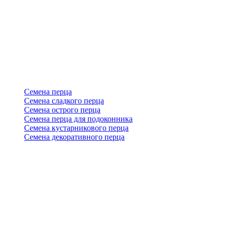
Семена перца
Семена сладкого перца
Семена острого перца
Семена перца для подоконника
Семена кустарникового перца
Семена декоративного перца