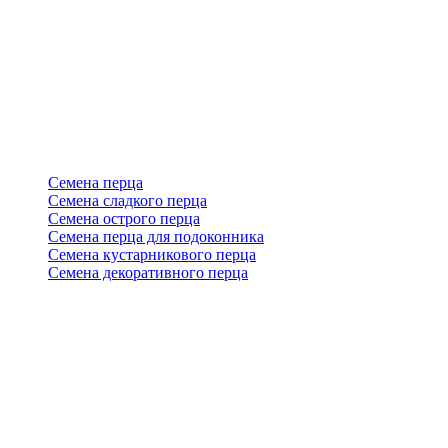
Семена перца
Семена сладкого перца
Семена острого перца
Семена перца для подоконника
Семена кустарникового перца
Семена декоративного перца