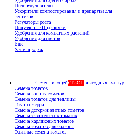
Удобрения для сада и огорода
Почвоулучшители
Ускорители компостирования и препараты для
септиков
Регуляторы роста
Популярные Подкормки
Удобрения для комнатных растений
Удобрения для цветов
Еще
Хиты продаж
Семена овощей
СЕЗОН
и ягодных культур
Семена томатов
Семена ранних томатов
Семена томатов для теплицы
Томаты Черри
Семена детерминантных томатов
Семена экзотических томатов
Семена карликовых томатов
Семена томатов для балкона
Элитные семена томатов