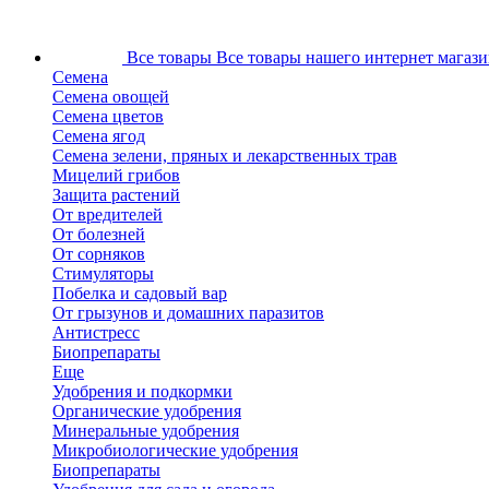
Все товары
Все товары нашего интернет магази
Семена
Семена овощей
Семена цветов
Семена ягод
Семена зелени, пряных и лекарственных трав
Мицелий грибов
Защита растений
От вредителей
От болезней
От сорняков
Стимуляторы
Побелка и садовый вар
От грызунов и домашних паразитов
Антистресс
Биопрепараты
Еще
Удобрения и подкормки
Органические удобрения
Минеральные удобрения
Микробиологические удобрения
Биопрепараты