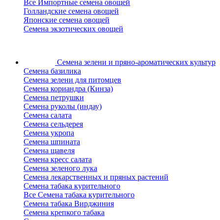
Все Импортные семена овощей
Голландские семена овощей
Японские семена овощей
Семена экзотических овощей
Семена зелени
и пряно-ароматических культур
Семена базилика
Семена зелени для питомцев
Семена кориандра (Кинза)
Семена петрушки
Семена руколы (индау)
Семена салата
Семена сельдерея
Семена укропа
Семена шпината
Семена щавеля
Семена кресс салата
Семена зеленого лука
Семена лекарственных и пряных растений
Семена табака курительного
Все Семена табака курительного
Семена табака Вирджиния
Семена крепкого табака