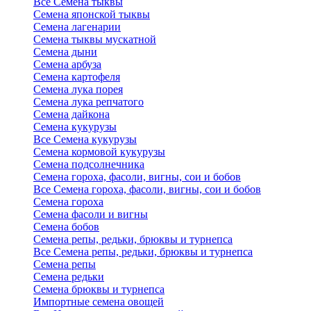
Все Семена тыквы
Семена японской тыквы
Семена лагенарии
Семена тыквы мускатной
Семена дыни
Семена арбуза
Семена картофеля
Семена лука порея
Семена лука репчатого
Семена дайкона
Семена кукурузы
Все Семена кукурузы
Семена кормовой кукурузы
Семена подсолнечника
Семена гороха, фасоли, вигны, сои и бобов
Все Семена гороха, фасоли, вигны, сои и бобов
Семена гороха
Семена фасоли и вигны
Семена бобов
Семена репы, редьки, брюквы и турнепса
Все Семена репы, редьки, брюквы и турнепса
Семена репы
Семена редьки
Семена брюквы и турнепса
Импортные семена овощей