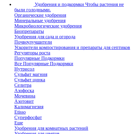
Удобрения и подкормки
Чтобы растения не
были голодными.
Органические удобрения
Минеральные удобрения
Микробиологические удобрения
Биопрепараты
Удобрения для сада и огорода
Почвоулучшители
Ускорители компостирования и препараты для септиков
Регуляторы роста
Популярные Подкормки
Все Популярные Подкормки
Нутрисол
Сульфат магния
Сульфат цинка
Селитра
Азофоска
Мочевина
Азотовит
Калимагнезия
Etisso
Суперфосфат
Еще
Удобрения для комнатных растений
Удобрения для цветов