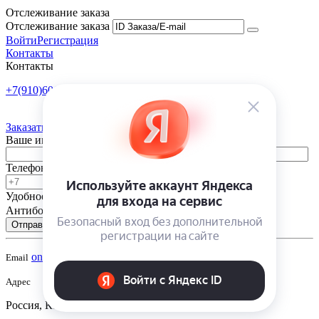
Отслеживание заказа
Отслеживание заказа
Войти
Регистрация
Контакты
Контакты
+7(910)601-10-10
Пн-Пт: 9:00-18:00
Заказать обратный звонок
Ваше имя
Телефон
Удобное время
-
Антибот
Отправить
onsad@onsad.ru
Email
Адрес
Россия, Калуга,