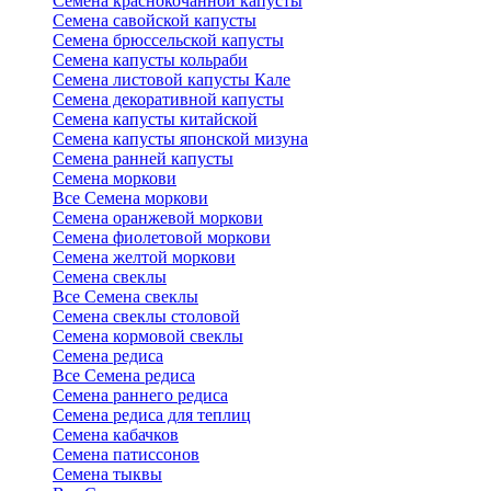
Семена краснокочанной капусты
Семена савойской капусты
Семена брюссельской капусты
Семена капусты кольраби
Семена листовой капусты Кале
Семена декоративной капусты
Семена капусты китайской
Семена капусты японской мизуна
Семена ранней капусты
Семена моркови
Все Семена моркови
Семена оранжевой моркови
Семена фиолетовой моркови
Семена желтой моркови
Семена свеклы
Все Семена свеклы
Семена свеклы столовой
Семена кормовой свеклы
Семена редиса
Все Семена редиса
Семена раннего редиса
Семена редиса для теплиц
Семена кабачков
Семена патиссонов
Семена тыквы