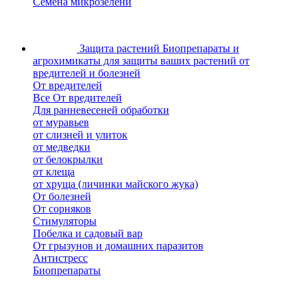
Семена микрозелени
Защита растений
Биопрепараты и
агрохимикаты для защиты ваших растений от
вредителей и болезней
От вредителей
Все От вредителей
Для ранневесеней обработки
от муравьев
от слизней и улиток
от медведки
от белокрылки
от клеща
от хруща (личинки майского жука)
От болезней
От сорняков
Стимуляторы
Побелка и садовый вар
От грызунов и домашних паразитов
Антистресс
Биопрепараты