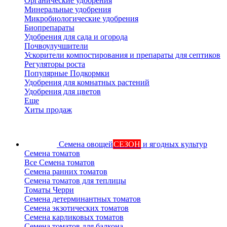
Органические удобрения
Минеральные удобрения
Микробиологические удобрения
Биопрепараты
Удобрения для сада и огорода
Почвоулучшители
Ускорители компостирования и препараты для септиков
Регуляторы роста
Популярные Подкормки
Удобрения для комнатных растений
Удобрения для цветов
Еще
Хиты продаж
Семена овощей
СЕЗОН
и ягодных культур
Семена томатов
Все Семена томатов
Семена ранних томатов
Семена томатов для теплицы
Томаты Черри
Семена детерминантных томатов
Семена экзотических томатов
Семена карликовых томатов
Семена томатов для балкона