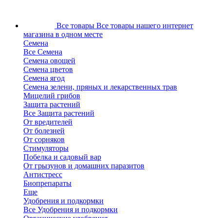
Все товары
Все товары нашего интернет
магазина в одном месте
Семена
Все Семена
Семена овощей
Семена цветов
Семена ягод
Семена зелени, пряных и лекарственных трав
Мицелий грибов
Защита растений
Все Защита растений
От вредителей
От болезней
От сорняков
Стимуляторы
Побелка и садовый вар
От грызунов и домашних паразитов
Антистресс
Биопрепараты
Еще
Удобрения и подкормки
Все Удобрения и подкормки