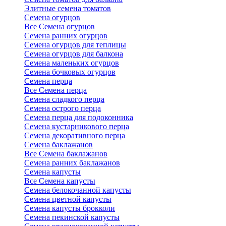
Элитные семена томатов
Семена огурцов
Все Семена огурцов
Семена ранних огурцов
Семена огурцов для теплицы
Семена огурцов для балкона
Семена маленьких огурцов
Семена бочковых огурцов
Семена перца
Все Семена перца
Семена сладкого перца
Семена острого перца
Семена перца для подоконника
Семена кустарникового перца
Семена декоративного перца
Семена баклажанов
Все Семена баклажанов
Семена ранних баклажанов
Семена капусты
Все Семена капусты
Семена белокочанной капусты
Семена цветной капусты
Семена капусты брокколи
Семена пекинской капусты