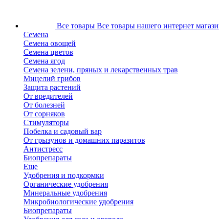
Все товары
Все товары нашего интернет магази
Семена
Семена овощей
Семена цветов
Семена ягод
Семена зелени, пряных и лекарственных трав
Мицелий грибов
Защита растений
От вредителей
От болезней
От сорняков
Стимуляторы
Побелка и садовый вар
От грызунов и домашних паразитов
Антистресс
Биопрепараты
Еще
Удобрения и подкормки
Органические удобрения
Минеральные удобрения
Микробиологические удобрения
Биопрепараты