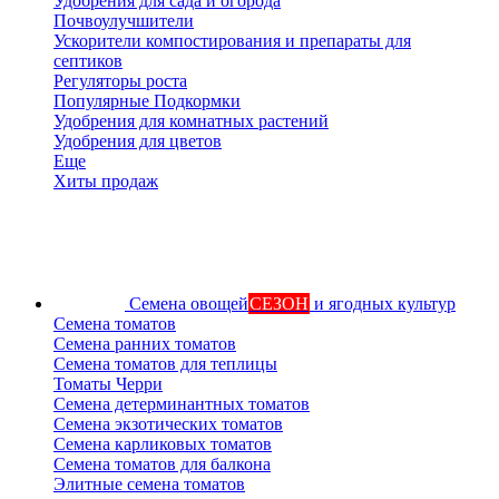
Удобрения для сада и огорода
Почвоулучшители
Ускорители компостирования и препараты для
септиков
Регуляторы роста
Популярные Подкормки
Удобрения для комнатных растений
Удобрения для цветов
Еще
Хиты продаж
Семена овощей
СЕЗОН
и ягодных культур
Семена томатов
Семена ранних томатов
Семена томатов для теплицы
Томаты Черри
Семена детерминантных томатов
Семена экзотических томатов
Семена карликовых томатов
Семена томатов для балкона
Элитные семена томатов