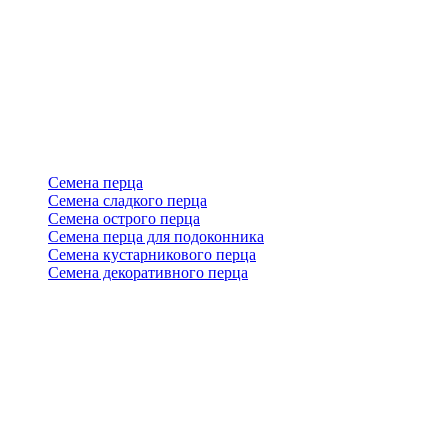
Семена перца
Семена сладкого перца
Семена острого перца
Семена перца для подоконника
Семена кустарникового перца
Семена декоративного перца