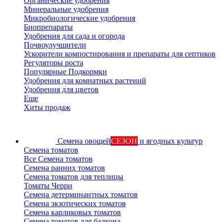
Органические удобрения
Минеральные удобрения
Микробиологические удобрения
Биопрепараты
Удобрения для сада и огорода
Почвоулучшители
Ускорители компостирования и препараты для септиков
Регуляторы роста
Популярные Подкормки
Удобрения для комнатных растений
Удобрения для цветов
Еще
Хиты продаж
Семена овощей
СЕЗОН
и ягодных культур
Семена томатов
Все Семена томатов
Семена ранних томатов
Семена томатов для теплицы
Томаты Черри
Семена детерминантных томатов
Семена экзотических томатов
Семена карликовых томатов
Семена томатов для балкона