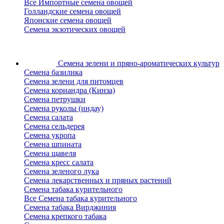
Все Импортные семена овощей
Голландские семена овощей
Японские семена овощей
Семена экзотических овощей
Семена зелени
и пряно-ароматических культур
Семена базилика
Семена зелени для питомцев
Семена кориандра (Кинза)
Семена петрушки
Семена руколы (индау)
Семена салата
Семена сельдерея
Семена укропа
Семена шпината
Семена щавеля
Семена кресс салата
Семена зеленого лука
Семена лекарственных и пряных растений
Семена табака курительного
Все Семена табака курительного
Семена табака Вирджиния
Семена крепкого табака