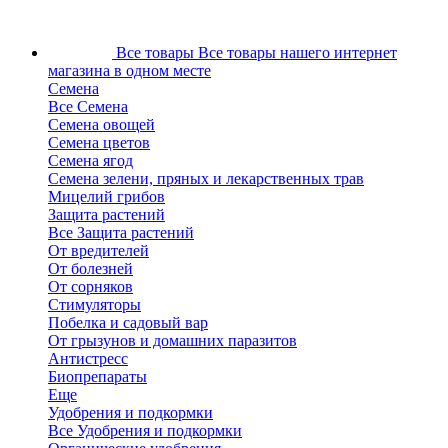
Все товары
Все товары нашего интернет
магазина в одном месте
Семена
Все Семена
Семена овощей
Семена цветов
Семена ягод
Семена зелени, пряных и лекарственных трав
Мицелий грибов
Защита растений
Все Защита растений
От вредителей
От болезней
От сорняков
Стимуляторы
Побелка и садовый вар
От грызунов и домашних паразитов
Антистресс
Биопрепараты
Еще
Удобрения и подкормки
Все Удобрения и подкормки