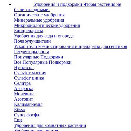
Удобрения и подкормки
Чтобы растения не
были голодными.
Органические удобрения
Минеральные удобрения
Микробиологические удобрения
Биопрепараты
Удобрения для сада и огорода
Почвоулучшители
Ускорители компостирования и препараты для септиков
Регуляторы роста
Популярные Подкормки
Все Популярные Подкормки
Нутрисол
Сульфат магния
Сульфат цинка
Селитра
Азофоска
Мочевина
Азотовит
Калимагнезия
Etisso
Суперфосфат
Еще
Удобрения для комнатных растений
Удобрения для цветов