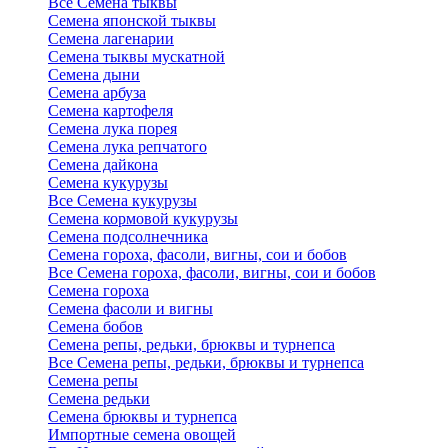
Все Семена тыквы
Семена японской тыквы
Семена лагенарии
Семена тыквы мускатной
Семена дыни
Семена арбуза
Семена картофеля
Семена лука порея
Семена лука репчатого
Семена дайкона
Семена кукурузы
Все Семена кукурузы
Семена кормовой кукурузы
Семена подсолнечника
Семена гороха, фасоли, вигны, сои и бобов
Все Семена гороха, фасоли, вигны, сои и бобов
Семена гороха
Семена фасоли и вигны
Семена бобов
Семена репы, редьки, брюквы и турнепса
Все Семена репы, редьки, брюквы и турнепса
Семена репы
Семена редьки
Семена брюквы и турнепса
Импортные семена овощей