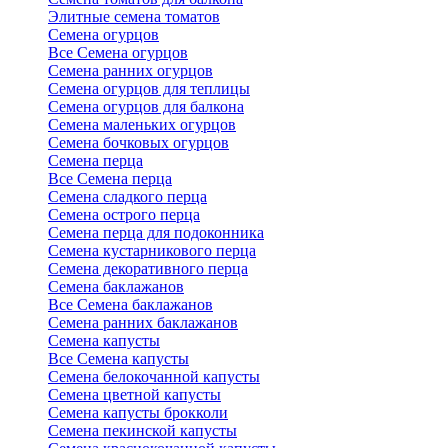
Элитные семена томатов
Семена огурцов
Все Семена огурцов
Семена ранних огурцов
Семена огурцов для теплицы
Семена огурцов для балкона
Семена маленьких огурцов
Семена бочковых огурцов
Семена перца
Все Семена перца
Семена сладкого перца
Семена острого перца
Семена перца для подоконника
Семена кустарникового перца
Семена декоративного перца
Семена баклажанов
Все Семена баклажанов
Семена ранних баклажанов
Семена капусты
Все Семена капусты
Семена белокочанной капусты
Семена цветной капусты
Семена капусты брокколи
Семена пекинской капусты