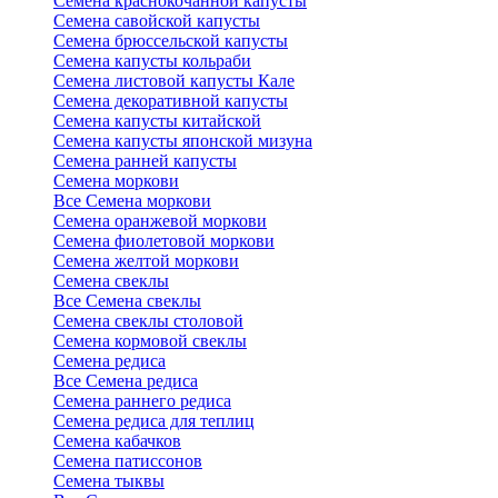
Семена краснокочанной капусты
Семена савойской капусты
Семена брюссельской капусты
Семена капусты кольраби
Семена листовой капусты Кале
Семена декоративной капусты
Семена капусты китайской
Семена капусты японской мизуна
Семена ранней капусты
Семена моркови
Все Семена моркови
Семена оранжевой моркови
Семена фиолетовой моркови
Семена желтой моркови
Семена свеклы
Все Семена свеклы
Семена свеклы столовой
Семена кормовой свеклы
Семена редиса
Все Семена редиса
Семена раннего редиса
Семена редиса для теплиц
Семена кабачков
Семена патиссонов
Семена тыквы