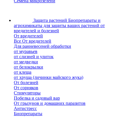
Семена микрозелени
Защита растений
Биопрепараты и
агрохимикаты для защиты ваших растений от
вредителей и болезней
От вредителей
Все От вредителей
Для ранневесеней обработки
от муравьев
от слизней и улиток
от медведки
от белокрылки
от клеща
от хруща (личинки майского жука)
От болезней
От сорняков
Стимуляторы
Побелка и садовый вар
От грызунов и домашних паразитов
Антистресс
Биопрепараты