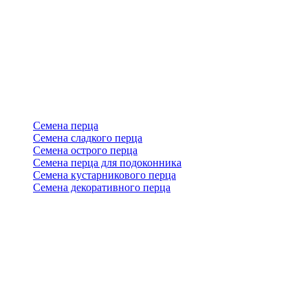
Семена перца
Семена сладкого перца
Семена острого перца
Семена перца для подоконника
Семена кустарникового перца
Семена декоративного перца