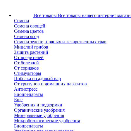
Все товары
Все товары нашего интернет магази
Семена
Семена овощей
Семена цветов
Семена ягод
Семена зелени, пряных и лекарственных трав
Мицелий грибов
Защита растений
От вредителей
От болезней
От сорняков
Стимуляторы
Побелка и садовый вар
От грызунов и домашних паразитов
Антистресс
Биопрепараты
Еще
Удобрения и подкормки
Органические удобрения
Минеральные удобрения
Микробиологические удобрения
Биопрепараты