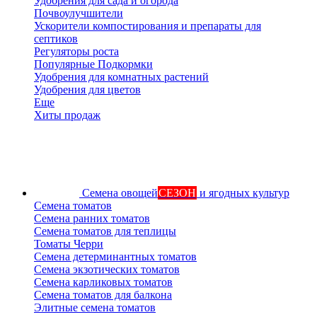
Удобрения для сада и огорода
Почвоулучшители
Ускорители компостирования и препараты для
септиков
Регуляторы роста
Популярные Подкормки
Удобрения для комнатных растений
Удобрения для цветов
Еще
Хиты продаж
Семена овощей
СЕЗОН
и ягодных культур
Семена томатов
Семена ранних томатов
Семена томатов для теплицы
Томаты Черри
Семена детерминантных томатов
Семена экзотических томатов
Семена карликовых томатов
Семена томатов для балкона
Элитные семена томатов