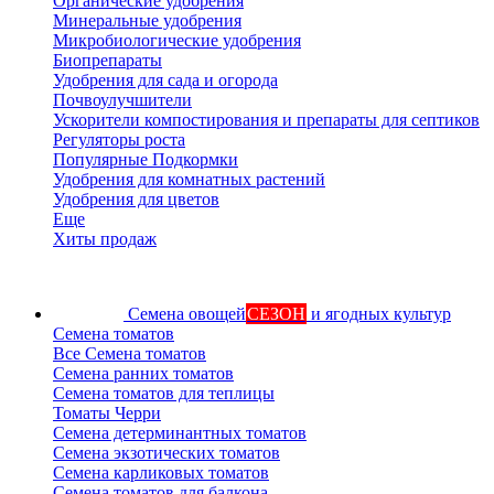
Органические удобрения
Минеральные удобрения
Микробиологические удобрения
Биопрепараты
Удобрения для сада и огорода
Почвоулучшители
Ускорители компостирования и препараты для септиков
Регуляторы роста
Популярные Подкормки
Удобрения для комнатных растений
Удобрения для цветов
Еще
Хиты продаж
Семена овощей
СЕЗОН
и ягодных культур
Семена томатов
Все Семена томатов
Семена ранних томатов
Семена томатов для теплицы
Томаты Черри
Семена детерминантных томатов
Семена экзотических томатов
Семена карликовых томатов
Семена томатов для балкона