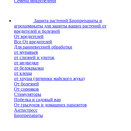
Семена микрозелени
Защита растений
Биопрепараты и
агрохимикаты для защиты ваших растений от
вредителей и болезней
От вредителей
Все От вредителей
Для ранневесеней обработки
от муравьев
от слизней и улиток
от медведки
от белокрылки
от клеща
от хруща (личинки майского жука)
От болезней
От сорняков
Стимуляторы
Побелка и садовый вар
От грызунов и домашних паразитов
Антистресс
Биопрепараты