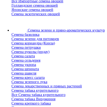
Все Импортные семена овощей
Голландские семена овощей
Японские семена овощей
Семена экзотических овощей
Семена зелени
и пряно-ароматических культур
Семена базилика
Семена зелени для питомцев
Семена кориандра (Кинза)
Семена петрушки
Семена руколы (индау)
Семена салата
Семена сельдерея
Семена укропа
Семена шпината
Семена щавеля
Семена кресс салата
Семена зеленого лука
Семена лекарственных и пряных растений
Семена табака курительного
Все Семена табака курительного
Семена табака Вирджиния
Семена крепкого табака