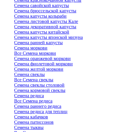
Семена краснокочанной капусты
Семена савойской капусты
Семена брюссельской капусты
Семена капусты кольраби
Семена листовой капусты Кале
Семена декоративной капусты
Семена капусты китайской
Семена капусты японской мизуна
Семена ранней капусты
Семена моркови
Все Семена моркови
Семена оранжевой моркови
Семена фиолетовой моркови
Семена желтой моркови
Семена свеклы
Все Семена свеклы
Семена свеклы столовой
Семена кормовой свеклы
Семена редиса
Все Семена редиса
Семена раннего редиса
Семена редиса для теплиц
Семена кабачков
Семена патиссонов
Семена тыквы