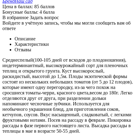
Бренд
Наш сад
Цена в баллах:
85 баллов
Бонусные баллы:
4 балла
В избранное
Задать вопрос
Войдите в учётную запись, чтобы мы могли сообщить вам об
ответе
Описание
Характеристики
Отзывы
Среднеспелый(100-105 дней от всходов до плодоношения),
индетерминантный, высокоурожайный сорт для пленочных
теплиц и открытого грунта. Куст высокорослый,
раскидистый, высотой до 1,5м. Плоды экзотической формы
состоят из нескольких небольших томатов (от 5 до 12 плодов),
которые имеют одну перегородку, из-за чего похож на
сросшиеся томаты-черри, красного цвета,весом до 180г. Легко
отделяются друг от друга, при разделении дольки
напоминают чесночные зубчики. Используется для
необычного украшения блюд, для приготовления соков,
кетчупов, соусов. Вкус насыщенный, сладковатый, с легкими
фруктовыми нотами. Посев на рассаду в феврале. Пикировка
рассады в фазе первого настоящего листа. Высадка рассады в
теплицы в мае в возрасте 50-55 дней.