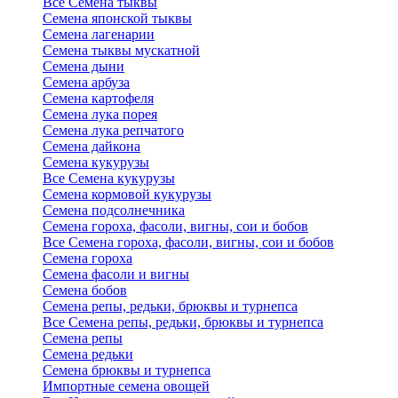
Все Семена тыквы
Семена японской тыквы
Семена лагенарии
Семена тыквы мускатной
Семена дыни
Семена арбуза
Семена картофеля
Семена лука порея
Семена лука репчатого
Семена дайкона
Семена кукурузы
Все Семена кукурузы
Семена кормовой кукурузы
Семена подсолнечника
Семена гороха, фасоли, вигны, сои и бобов
Все Семена гороха, фасоли, вигны, сои и бобов
Семена гороха
Семена фасоли и вигны
Семена бобов
Семена репы, редьки, брюквы и турнепса
Все Семена репы, редьки, брюквы и турнепса
Семена репы
Семена редьки
Семена брюквы и турнепса
Импортные семена овощей