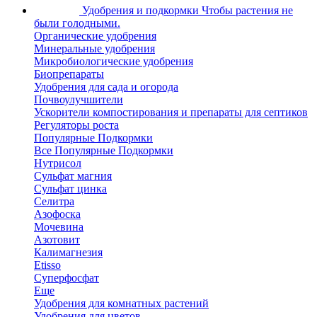
Удобрения и подкормки
Чтобы растения не
были голодными.
Органические удобрения
Минеральные удобрения
Микробиологические удобрения
Биопрепараты
Удобрения для сада и огорода
Почвоулучшители
Ускорители компостирования и препараты для септиков
Регуляторы роста
Популярные Подкормки
Все Популярные Подкормки
Нутрисол
Сульфат магния
Сульфат цинка
Селитра
Азофоска
Мочевина
Азотовит
Калимагнезия
Etisso
Суперфосфат
Еще
Удобрения для комнатных растений
Удобрения для цветов