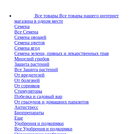
Все товары
Все товары нашего интернет
магазина в одном месте
Семена
Все Семена
Семена овощей
Семена цветов
Семена ягод
Семена зелени, пряных и лекарственных трав
Мицелий грибов
Защита растений
Все Защита растений
От вредителей
От болезней
От сорняков
Стимуляторы
Побелка и садовый вар
От грызунов и домашних паразитов
Антистресс
Биопрепараты
Еще
Удобрения и подкормки
Все Удобрения и подкормки