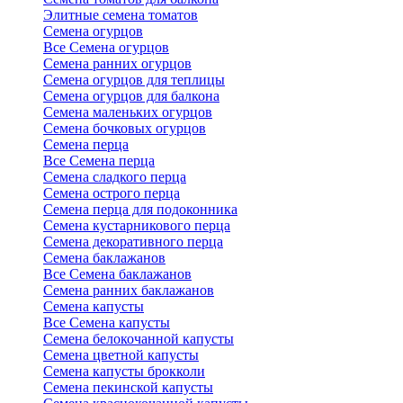
Элитные семена томатов
Семена огурцов
Все Семена огурцов
Семена ранних огурцов
Семена огурцов для теплицы
Семена огурцов для балкона
Семена маленьких огурцов
Семена бочковых огурцов
Семена перца
Все Семена перца
Семена сладкого перца
Семена острого перца
Семена перца для подоконника
Семена кустарникового перца
Семена декоративного перца
Семена баклажанов
Все Семена баклажанов
Семена ранних баклажанов
Семена капусты
Все Семена капусты
Семена белокочанной капусты
Семена цветной капусты
Семена капусты брокколи
Семена пекинской капусты