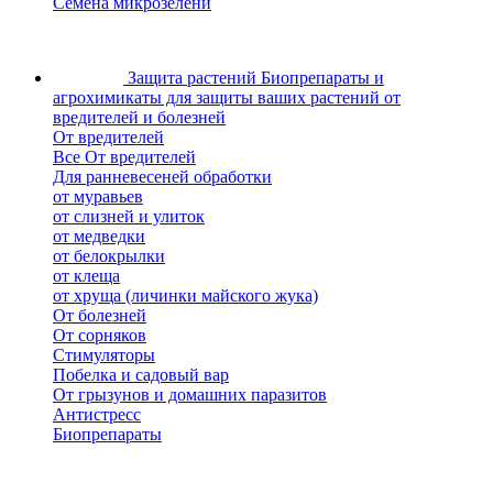
Семена микрозелени
Защита растений
Биопрепараты и
агрохимикаты для защиты ваших растений от
вредителей и болезней
От вредителей
Все От вредителей
Для ранневесеней обработки
от муравьев
от слизней и улиток
от медведки
от белокрылки
от клеща
от хруща (личинки майского жука)
От болезней
От сорняков
Стимуляторы
Побелка и садовый вар
От грызунов и домашних паразитов
Антистресс
Биопрепараты