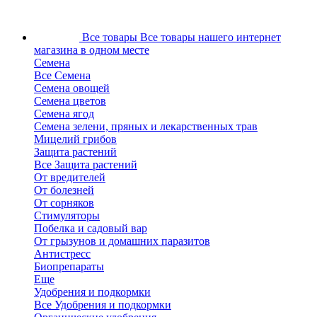
Все товары
Все товары нашего интернет
магазина в одном месте
Семена
Все Семена
Семена овощей
Семена цветов
Семена ягод
Семена зелени, пряных и лекарственных трав
Мицелий грибов
Защита растений
Все Защита растений
От вредителей
От болезней
От сорняков
Стимуляторы
Побелка и садовый вар
От грызунов и домашних паразитов
Антистресс
Биопрепараты
Еще
Удобрения и подкормки
Все Удобрения и подкормки