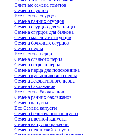
Элитные семена томатов
Семена огурцов
Все Семена огурцов
Семена ранних огурцов
Семена огурцов для теплицы
Семена огурцов для балкона
Семена маленьких огурцов
Семена бочковых огурцов
Семена перца
Все Семена перца
Семена сладкого перца
Семена острого перца
Семена перца для подоконника
Семена кустарникового перца
Семена декоративного перца
Семена баклажанов
Все Семена баклажанов
Семена ранних баклажанов
Семена капусты
Все Семена капусты
Семена белокочанной капусты
Семена цветной капусты
Семена капусты брокколи
Семена пекинской капусты