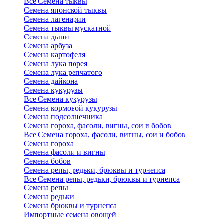
Все Семена тыквы
Семена японской тыквы
Семена лагенарии
Семена тыквы мускатной
Семена дыни
Семена арбуза
Семена картофеля
Семена лука порея
Семена лука репчатого
Семена дайкона
Семена кукурузы
Все Семена кукурузы
Семена кормовой кукурузы
Семена подсолнечника
Семена гороха, фасоли, вигны, сои и бобов
Все Семена гороха, фасоли, вигны, сои и бобов
Семена гороха
Семена фасоли и вигны
Семена бобов
Семена репы, редьки, брюквы и турнепса
Все Семена репы, редьки, брюквы и турнепса
Семена репы
Семена редьки
Семена брюквы и турнепса
Импортные семена овощей