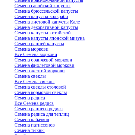
Семена краснокочанной капусты
Семена савойской капусты
Семена брюссельской капусты
Семена капусты кольраби
Семена листовой капусты Кале
Семена декоративной капусты
Семена капусты китайской
Семена капусты японской мизуна
Семена ранней капусты
Семена моркови
Все Семена моркови
Семена оранжевой моркови
Семена фиолетовой моркови
Семена желтой моркови
Семена свеклы
Все Семена свеклы
Семена свеклы столовой
Семена кормовой свеклы
Семена редиса
Все Семена редиса
Семена раннего редиса
Семена редиса для теплиц
Семена кабачков
Семена патиссонов
Семена тыквы