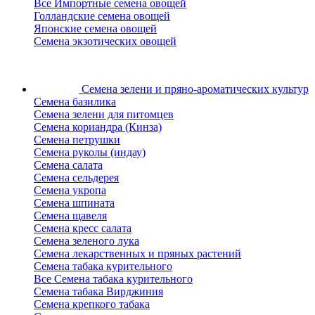
Все Импортные семена овощей
Голландские семена овощей
Японские семена овощей
Семена экзотических овощей
Семена зелени
и пряно-ароматических культур
Семена базилика
Семена зелени для питомцев
Семена кориандра (Кинза)
Семена петрушки
Семена руколы (индау)
Семена салата
Семена сельдерея
Семена укропа
Семена шпината
Семена щавеля
Семена кресс салата
Семена зеленого лука
Семена лекарственных и пряных растений
Семена табака курительного
Все Семена табака курительного
Семена табака Вирджиния
Семена крепкого табака