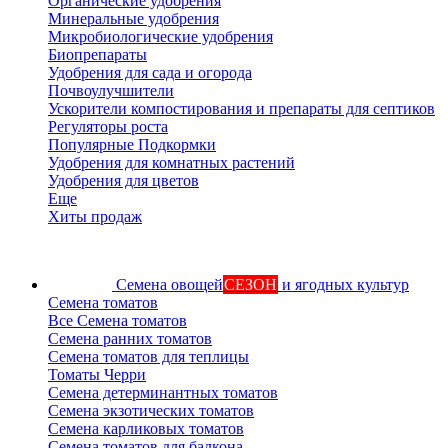
Органические удобрения
Минеральные удобрения
Микробиологические удобрения
Биопрепараты
Удобрения для сада и огорода
Почвоулучшители
Ускорители компостирования и препараты для септиков
Регуляторы роста
Популярные Подкормки
Удобрения для комнатных растений
Удобрения для цветов
Еще
Хиты продаж
Семена овощей
СЕЗОН
и ягодных культур
Семена томатов
Все Семена томатов
Семена ранних томатов
Семена томатов для теплицы
Томаты Черри
Семена детерминантных томатов
Семена экзотических томатов
Семена карликовых томатов
Семена томатов для балкона