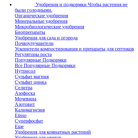
Удобрения и подкормки
Чтобы растения не
были голодными.
Органические удобрения
Минеральные удобрения
Микробиологические удобрения
Биопрепараты
Удобрения для сада и огорода
Почвоулучшители
Ускорители компостирования и препараты для септиков
Регуляторы роста
Популярные Подкормки
Все Популярные Подкормки
Нутрисол
Сульфат магния
Сульфат цинка
Селитра
Азофоска
Мочевина
Азотовит
Калимагнезия
Etisso
Суперфосфат
Еще
Удобрения для комнатных растений
Удобрения для цветов