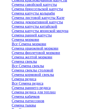
Семена краснокочанной капусты
Семена савойской капусты
Семена брюссельской капусты
Семена капусты кольраби
Семена листовой капусты Кале
Семена декоративной капусты
Семена капусты китайской
Семена капусты японской мизуна
Семена ранней капусты
Семена моркови
Все Семена моркови
Семена оранжевой моркови
Семена фиолетовой моркови
Семена желтой моркови
Семена свеклы
Все Семена свеклы
Семена свеклы столовой
Семена кормовой свеклы
Семена редиса
Все Семена редиса
Семена раннего редиса
Семена редиса для теплиц
Семена кабачков
Семена патиссонов
Семена тыквы