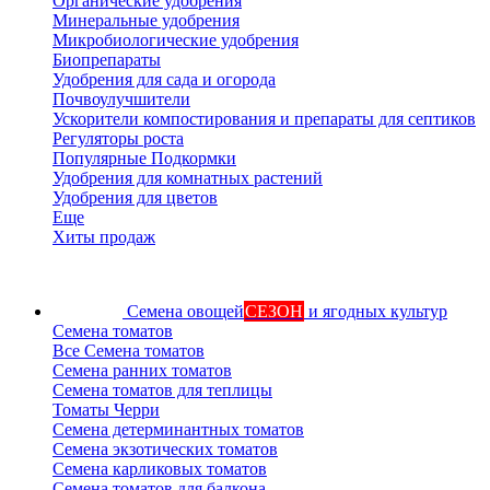
Органические удобрения
Минеральные удобрения
Микробиологические удобрения
Биопрепараты
Удобрения для сада и огорода
Почвоулучшители
Ускорители компостирования и препараты для септиков
Регуляторы роста
Популярные Подкормки
Удобрения для комнатных растений
Удобрения для цветов
Еще
Хиты продаж
Семена овощей
СЕЗОН
и ягодных культур
Семена томатов
Все Семена томатов
Семена ранних томатов
Семена томатов для теплицы
Томаты Черри
Семена детерминантных томатов
Семена экзотических томатов
Семена карликовых томатов
Семена томатов для балкона