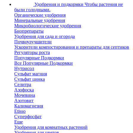
Удобрения и подкормки
Чтобы растения не
были голодными.
Органические удобрения
Минеральные удобрения
Микробиологические удобрения
Биопрепараты
Удобрения для сада и огорода
Почвоулучшители
Ускорители компостирования и препараты для септиков
Регуляторы роста
Популярные Подкормки
Все Популярные Подкормки
Нутрисол
Сульфат магния
Сульфат цинка
Селитра
Азофоска
Мочевина
Азотовит
Калимагнезия
Etisso
Суперфосфат
Еще
Удобрения для комнатных растений
Удобрения для цветов