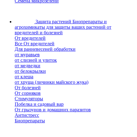
Семена микрозелени
Защита растений
Биопрепараты и
агрохимикаты для защиты ваших растений от
вредителей и болезней
От вредителей
Все От вредителей
Для ранневесеней обработки
от муравьев
от слизней и улиток
от медведки
от белокрылки
от клеща
от хруща (личинки майского жука)
От болезней
От сорняков
Стимуляторы
Побелка и садовый вар
От грызунов и домашних паразитов
Антистресс
Биопрепараты