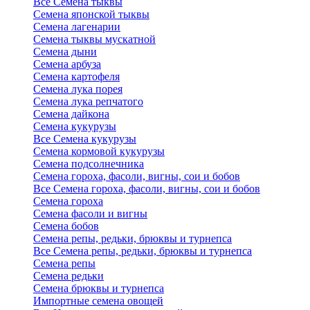
Все Семена тыквы
Семена японской тыквы
Семена лагенарии
Семена тыквы мускатной
Семена дыни
Семена арбуза
Семена картофеля
Семена лука порея
Семена лука репчатого
Семена дайкона
Семена кукурузы
Все Семена кукурузы
Семена кормовой кукурузы
Семена подсолнечника
Семена гороха, фасоли, вигны, сои и бобов
Все Семена гороха, фасоли, вигны, сои и бобов
Семена гороха
Семена фасоли и вигны
Семена бобов
Семена репы, редьки, брюквы и турнепса
Все Семена репы, редьки, брюквы и турнепса
Семена репы
Семена редьки
Семена брюквы и турнепса
Импортные семена овощей