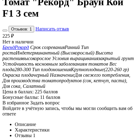
Томат "Рекорд" Браун Кой
F1 3 сем
Написать отзыв
Отзывов: 1
225
₽
Нет в наличии
Бренд
Рекорд
Срок созревания
Ранний
Тип
роста
Индетерминантный (Высокорослый)
Высота
растения
высокорослое
Условия выращивания
закрытый грунт
Устойчивость к
основным заболеваниям томатов
Вес
плода
280-300
Тип плодоношения
Крупноплодные(220-260 гр)
Окраска плода
черный
Назначение
Для свежего потребления,
Для производства томатопродуктов (сок, кетчуп, паста),
Для сока, Салатный
Цена в баллах:
225 баллов
Бонусные баллы:
11 баллов
В избранное
Задать вопрос
Войдите в учётную запись, чтобы мы могли сообщить вам об
ответе
Описание
Характеристики
Отзывы
1