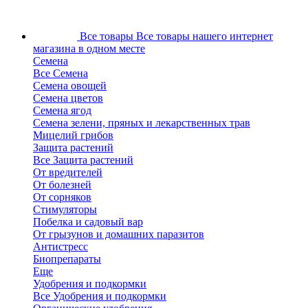
Все товары
Все товары нашего интернет
магазина в одном месте
Семена
Все Семена
Семена овощей
Семена цветов
Семена ягод
Семена зелени, пряных и лекарственных трав
Мицелий грибов
Защита растений
Все Защита растений
От вредителей
От болезней
От сорняков
Стимуляторы
Побелка и садовый вар
От грызунов и домашних паразитов
Антистресс
Биопрепараты
Еще
Удобрения и подкормки
Все Удобрения и подкормки