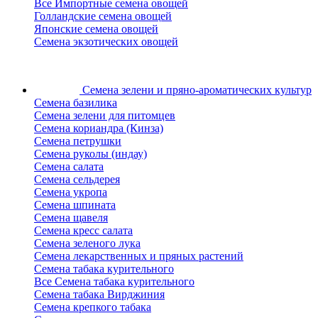
Все Импортные семена овощей
Голландские семена овощей
Японские семена овощей
Семена экзотических овощей
Семена зелени
и пряно-ароматических культур
Семена базилика
Семена зелени для питомцев
Семена кориандра (Кинза)
Семена петрушки
Семена руколы (индау)
Семена салата
Семена сельдерея
Семена укропа
Семена шпината
Семена щавеля
Семена кресс салата
Семена зеленого лука
Семена лекарственных и пряных растений
Семена табака курительного
Все Семена табака курительного
Семена табака Вирджиния
Семена крепкого табака