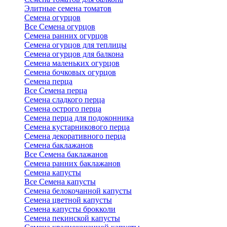
Элитные семена томатов
Семена огурцов
Все Семена огурцов
Семена ранних огурцов
Семена огурцов для теплицы
Семена огурцов для балкона
Семена маленьких огурцов
Семена бочковых огурцов
Семена перца
Все Семена перца
Семена сладкого перца
Семена острого перца
Семена перца для подоконника
Семена кустарникового перца
Семена декоративного перца
Семена баклажанов
Все Семена баклажанов
Семена ранних баклажанов
Семена капусты
Все Семена капусты
Семена белокочанной капусты
Семена цветной капусты
Семена капусты брокколи
Семена пекинской капусты