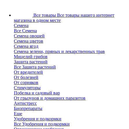
Все товары
Все товары нашего интернет
магазина в одном месте
Семена
Все Семена
Семена овощей
Семена цветов
Семена ягод
Семена зелени, пряных и лекарственных трав
Мицелий грибов
Защита растений
Все Защита растений
От вредителей
От болезней
От сорняков
Стимуляторы
Побелка и садовый вар
От грызунов и домашних паразитов
Антистресс
Биопрепараты
Еще
Удобрения и подкормки
Все Удобрения и подкормки