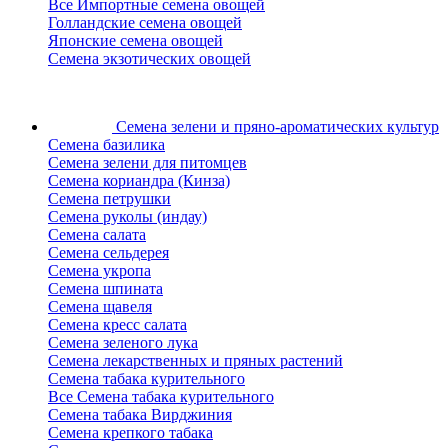
Все Импортные семена овощей
Голландские семена овощей
Японские семена овощей
Семена экзотических овощей
Семена зелени
и пряно-ароматических культур
Семена базилика
Семена зелени для питомцев
Семена кориандра (Кинза)
Семена петрушки
Семена руколы (индау)
Семена салата
Семена сельдерея
Семена укропа
Семена шпината
Семена щавеля
Семена кресс салата
Семена зеленого лука
Семена лекарственных и пряных растений
Семена табака курительного
Все Семена табака курительного
Семена табака Вирджиния
Семена крепкого табака