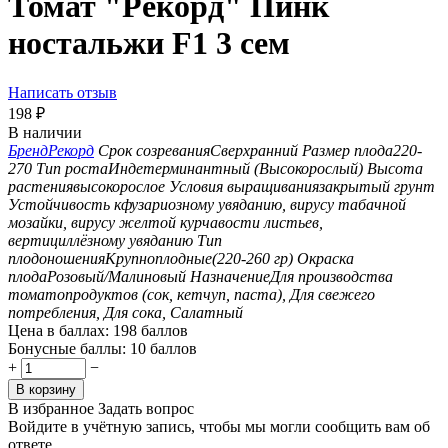
Томат "Рекорд" Пинк
ностальжи F1 3 сем
Написать отзыв
198
₽
В наличии
Бренд
Рекорд
Срок созревания
Сверхранний
Размер плода
220-
270
Тип роста
Индетерминантный (Высокорослый)
Высота
растения
высокорослое
Условия выращивания
закрытый грунт
Устойчивость к
фузариозному увяданию, вирусу табачной
мозайки, вирусу желтой курчавости листьев,
вертициллёзному увяданию
Тип
плодоношения
Крупноплодные(220-260 гр)
Окраска
плода
Розовый/Малиновый
Назначение
Для производства
томатопродуктов (сок, кетчуп, паста), Для свежего
потребления, Для сока, Салатный
Цена в баллах:
198 баллов
Бонусные баллы:
10 баллов
+
−
В корзину
В избранное
Задать вопрос
Войдите в учётную запись, чтобы мы могли сообщить вам об
ответе