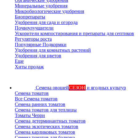
Органические удобрения
Минеральные удобрения
Микробиологические удобрения
Биопрепараты
Удобрения для сада и огорода
Почвоулучшители
Ускорители компостирования и препараты для септиков
Регуляторы роста
Популярные Подкормки
Удобрения для комнатных растений
Удобрения для цветов
Еще
Хиты продаж
Семена овощей
СЕЗОН
и ягодных культур
Семена томатов
Все Семена томатов
Семена ранних томатов
Семена томатов для теплицы
Томаты Черри
Семена детерминантных томатов
Семена экзотических томатов
Семена карликовых томатов
Семена томатов для балкона