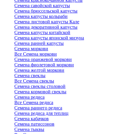
Семена краснокочанной капусты
Семена савойской капусты
Семена брюссельской капусты
Семена капусты кольраби
Семена листовой капусты Кале
Семена декоративной капусты
Семена капусты китайской
Семена капусты японской мизуна
Семена ранней капусты
Семена моркови
Все Семена моркови
Семена оранжевой моркови
Семена фиолетовой моркови
Семена желтой моркови
Семена свеклы
Все Семена свеклы
Семена свеклы столовой
Семена кормовой свеклы
Семена редиса
Все Семена редиса
Семена раннего редиса
Семена редиса для теплиц
Семена кабачков
Семена патиссонов
Семена тыквы