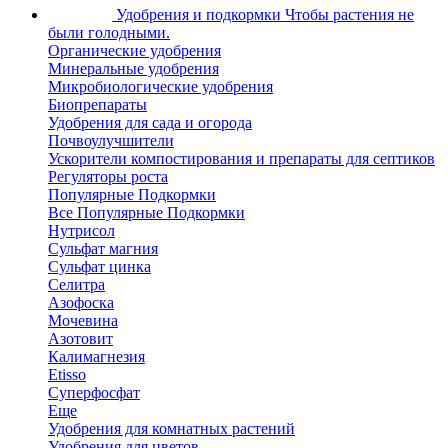
Удобрения и подкормки
Чтобы растения не
были голодными.
Органические удобрения
Минеральные удобрения
Микробиологические удобрения
Биопрепараты
Удобрения для сада и огорода
Почвоулучшители
Ускорители компостирования и препараты для септиков
Регуляторы роста
Популярные Подкормки
Все Популярные Подкормки
Нутрисол
Сульфат магния
Сульфат цинка
Селитра
Азофоска
Мочевина
Азотовит
Калимагнезия
Etisso
Суперфосфат
Еще
Удобрения для комнатных растений
Удобрения для цветов