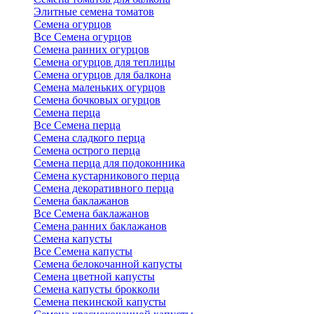
Элитные семена томатов
Семена огурцов
Все Семена огурцов
Семена ранних огурцов
Семена огурцов для теплицы
Семена огурцов для балкона
Семена маленьких огурцов
Семена бочковых огурцов
Семена перца
Все Семена перца
Семена сладкого перца
Семена острого перца
Семена перца для подоконника
Семена кустарникового перца
Семена декоративного перца
Семена баклажанов
Все Семена баклажанов
Семена ранних баклажанов
Семена капусты
Все Семена капусты
Семена белокочанной капусты
Семена цветной капусты
Семена капусты брокколи
Семена пекинской капусты