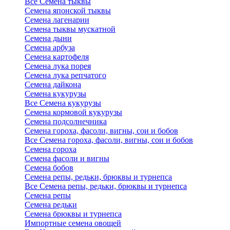
Все Семена тыквы
Семена японской тыквы
Семена лагенарии
Семена тыквы мускатной
Семена дыни
Семена арбуза
Семена картофеля
Семена лука порея
Семена лука репчатого
Семена дайкона
Семена кукурузы
Все Семена кукурузы
Семена кормовой кукурузы
Семена подсолнечника
Семена гороха, фасоли, вигны, сои и бобов
Все Семена гороха, фасоли, вигны, сои и бобов
Семена гороха
Семена фасоли и вигны
Семена бобов
Семена репы, редьки, брюквы и турнепса
Все Семена репы, редьки, брюквы и турнепса
Семена репы
Семена редьки
Семена брюквы и турнепса
Импортные семена овощей