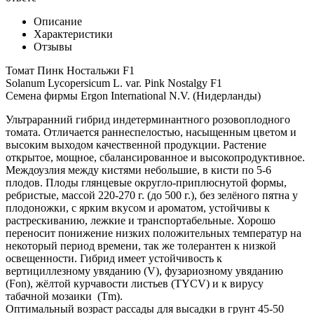
Описание
Характеристики
Отзывы
Томат Пинк Ностальжи F1
Solanum Lycopersicum L. var. Pink Nostalgy F1
Семена фирмы Ergon International N.V. (Нидерланды)
Ультраранний гибрид индетерминантного розовоплодного
томата. Отличается раннеспелостью, насыщенным цветом и
высоким выходом качественной продукции. Растение
открытое, мощное, сбалансированное и высокопродуктивное.
Междоузлия между кистями небольшие, в кисти по 5-6
плодов. Плоды глянцевые округло-приплюснутой формы,
ребристые, массой 220-270 г. (до 500 г.), без зелёного пятна у
плодоножки, с ярким вкусом и ароматом, устойчивы к
растрескиванию, лежкие и транспортабельные. Хорошо
переносит понижение низких положительных температур на
некоторый период времени, так же толерантен к низкой
освещенности. Гибрид имеет устойчивость к
вертициллезному увяданию (V), фузариозному увяданию
(Fon), жёлтой курчавости листьев (ТYCV) и к вирусу
табачной мозаики (Тm).
Оптимальный возраст рассады для высадки в грунт 45-50