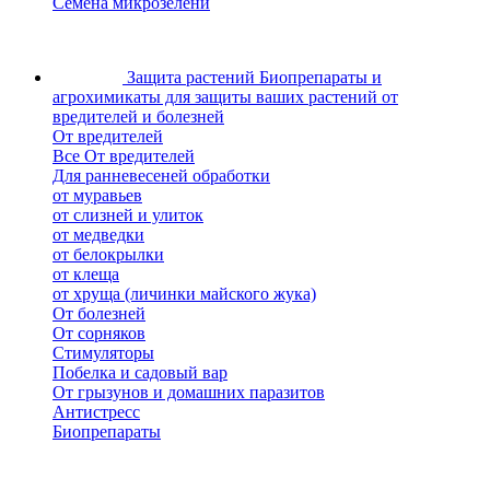
Семена микрозелени
Защита растений
Биопрепараты и
агрохимикаты для защиты ваших растений от
вредителей и болезней
От вредителей
Все От вредителей
Для ранневесеней обработки
от муравьев
от слизней и улиток
от медведки
от белокрылки
от клеща
от хруща (личинки майского жука)
От болезней
От сорняков
Стимуляторы
Побелка и садовый вар
От грызунов и домашних паразитов
Антистресс
Биопрепараты