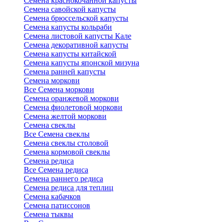
Семена краснокочанной капусты
Семена савойской капусты
Семена брюссельской капусты
Семена капусты кольраби
Семена листовой капусты Кале
Семена декоративной капусты
Семена капусты китайской
Семена капусты японской мизуна
Семена ранней капусты
Семена моркови
Все Семена моркови
Семена оранжевой моркови
Семена фиолетовой моркови
Семена желтой моркови
Семена свеклы
Все Семена свеклы
Семена свеклы столовой
Семена кормовой свеклы
Семена редиса
Все Семена редиса
Семена раннего редиса
Семена редиса для теплиц
Семена кабачков
Семена патиссонов
Семена тыквы