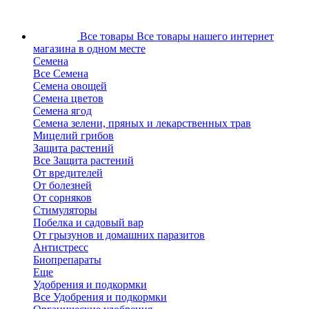
Все товары
Все товары нашего интернет
магазина в одном месте
Семена
Все Семена
Семена овощей
Семена цветов
Семена ягод
Семена зелени, пряных и лекарственных трав
Мицелий грибов
Защита растений
Все Защита растений
От вредителей
От болезней
От сорняков
Стимуляторы
Побелка и садовый вар
От грызунов и домашних паразитов
Антистресс
Биопрепараты
Еще
Удобрения и подкормки
Все Удобрения и подкормки