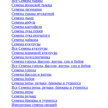
Все Семена тыквы
Семена японской тыквы
Семена лагенарии
Семена тыквы мускатной
Семена дыни
Семена арбуза
Семена картофеля
Семена лука порея
Семена лука репчатого
Семена дайкона
Семена кукурузы
Все Семена кукурузы
Семена кормовой кукурузы
Семена подсолнечника
Семена гороха, фасоли, вигны, сои и бобов
Все Семена гороха, фасоли, вигны, сои и бобов
Семена гороха
Семена фасоли и вигны
Семена бобов
Семена репы, редьки, брюквы и турнепса
Все Семена репы, редьки, брюквы и турнепса
Семена репы
Семена редьки
Семена брюквы и турнепса
Импортные семена овощей