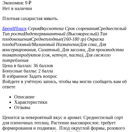
Экономия:
9
₽
Нет в наличии
Плотная сахаристая мякоть.
Бренд
Поиск
Серия
Вкуснотека
Срок созревания
Среднеспелый
Тип роста
Индетерминантный (Высокорослый)
Тип
плодоношения
Среднеплодные(160-180 гр)
Окраска
плода
Розовый/Малиновый
Назначение
Для сока, Для
консервирования, Салатный, Для засолки, Для производства
томатопродуктов (сок, кетчуп, паста), Для свежего
потребления
Цена в баллах:
36 баллов
Бонусные баллы:
2 балла
В избранное
Задать вопрос
Войдите в учётную запись, чтобы мы могли сообщить вам об
ответе
Описание
Характеристики
Отзывы
Ценится за невероятный вкус и аромат. Среднеспелый сорт
для пленочных теплиц. Растение высокорослое, требует
формирования и подвязки. Плод округлой формы, розового