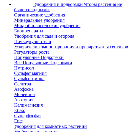
Удобрения и подкормки
Чтобы растения не
были голодными.
Органические удобрения
Минеральные удобрения
Микробиологические удобрения
Биопрепараты
Удобрения для сада и огорода
Почвоулучшители
Ускорители компостирования и препараты для септиков
Регуляторы роста
Популярные Подкормки
Все Популярные Подкормки
Нутрисол
Сульфат магния
Сульфат цинка
Селитра
Азофоска
Мочевина
Азотовит
Калимагнезия
Etisso
Суперфосфат
Еще
Удобрения для комнатных растений
Удобрения для цветов