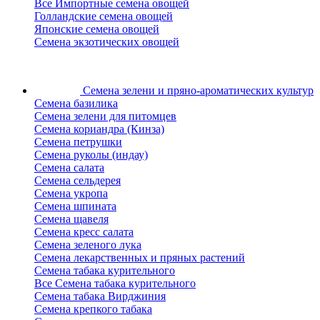
Все Импортные семена овощей
Голландские семена овощей
Японские семена овощей
Семена экзотических овощей
Семена зелени
и пряно-ароматических культур
Семена базилика
Семена зелени для питомцев
Семена кориандра (Кинза)
Семена петрушки
Семена руколы (индау)
Семена салата
Семена сельдерея
Семена укропа
Семена шпината
Семена щавеля
Семена кресс салата
Семена зеленого лука
Семена лекарственных и пряных растений
Семена табака курительного
Все Семена табака курительного
Семена табака Вирджиния
Семена крепкого табака