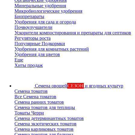
Органические удобрения
Минеральные удобрения
Микробиологические удобрения
Биопрепараты
Удобрения для сада и огорода
Почвоулучшители
Ускорители компостирования и препараты для септиков
Регуляторы роста
Популярные Подкормки
Удобрения для комнатных растений
Удобрения для цветов
Еще
Хиты продаж
Семена овощей
СЕЗОН
и ягодных культур
Семена томатов
Все Семена томатов
Семена ранних томатов
Семена томатов для теплицы
Томаты Черри
Семена детерминантных томатов
Семена экзотических томатов
Семена карликовых томатов
Семена томатов для балкона