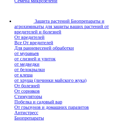
Семена микрозелени
Защита растений
Биопрепараты и
агрохимикаты для защиты ваших растений от
вредителей и болезней
От вредителей
Все От вредителей
Для ранневесеней обработки
от муравьев
от слизней и улиток
от медведки
от белокрылки
от клеща
от хруща (личинки майского жука)
От болезней
От сорняков
Стимуляторы
Побелка и садовый вар
От грызунов и домашних паразитов
Антистресс
Биопрепараты