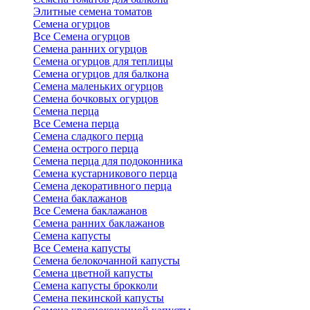
Элитные семена томатов
Семена огурцов
Все Семена огурцов
Семена ранних огурцов
Семена огурцов для теплицы
Семена огурцов для балкона
Семена маленьких огурцов
Семена бочковых огурцов
Семена перца
Все Семена перца
Семена сладкого перца
Семена острого перца
Семена перца для подоконника
Семена кустарникового перца
Семена декоративного перца
Семена баклажанов
Все Семена баклажанов
Семена ранних баклажанов
Семена капусты
Все Семена капусты
Семена белокочанной капусты
Семена цветной капусты
Семена капусты брокколи
Семена пекинской капусты