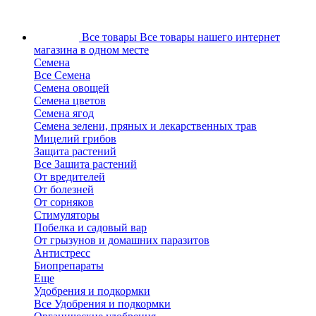
Все товары
Все товары нашего интернет
магазина в одном месте
Семена
Все Семена
Семена овощей
Семена цветов
Семена ягод
Семена зелени, пряных и лекарственных трав
Мицелий грибов
Защита растений
Все Защита растений
От вредителей
От болезней
От сорняков
Стимуляторы
Побелка и садовый вар
От грызунов и домашних паразитов
Антистресс
Биопрепараты
Еще
Удобрения и подкормки
Все Удобрения и подкормки