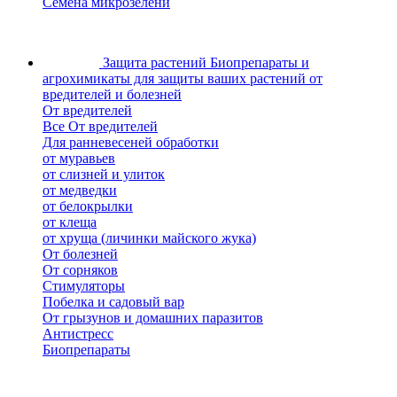
Семена микрозелени
Защита растений
Биопрепараты и
агрохимикаты для защиты ваших растений от
вредителей и болезней
От вредителей
Все От вредителей
Для ранневесеней обработки
от муравьев
от слизней и улиток
от медведки
от белокрылки
от клеща
от хруща (личинки майского жука)
От болезней
От сорняков
Стимуляторы
Побелка и садовый вар
От грызунов и домашних паразитов
Антистресс
Биопрепараты