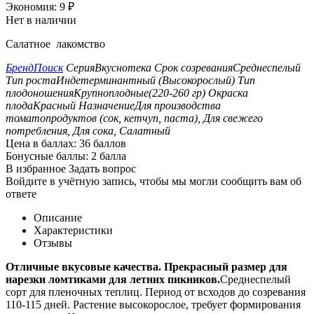
Экономия:
9
₽
Нет в наличии
Салатное лакомство
Бренд
Поиск
Серия
Вкуснотека
Срок созревания
Среднеспелый
Тип роста
Индетерминантный (Высокорослый)
Тип
плодоношения
Крупноплодные(220-260 гр)
Окраска
плода
Красный
Назначение
Для производства
томатопродуктов (сок, кетчуп, паста), Для свежего
потребления, Для сока, Салатный
Цена в баллах:
36 баллов
Бонусные баллы:
2 балла
В избранное
Задать вопрос
Войдите в учётную запись, чтобы мы могли сообщить вам об
ответе
Описание
Характеристики
Отзывы
Отличные вкусовые качества. Прекрасный размер для
нарезки ломтиками для летних пикников.
Среднеспелый
сорт для пленочных теплиц. Период от всходов до созревания
110-115 дней. Растение высокорослое, требует формирования