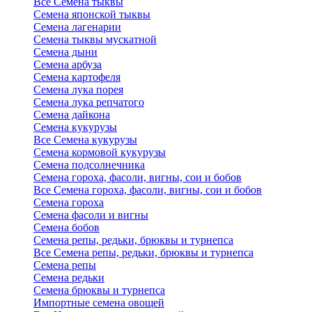
Все Семена тыквы
Семена японской тыквы
Семена лагенарии
Семена тыквы мускатной
Семена дыни
Семена арбуза
Семена картофеля
Семена лука порея
Семена лука репчатого
Семена дайкона
Семена кукурузы
Все Семена кукурузы
Семена кормовой кукурузы
Семена подсолнечника
Семена гороха, фасоли, вигны, сои и бобов
Все Семена гороха, фасоли, вигны, сои и бобов
Семена гороха
Семена фасоли и вигны
Семена бобов
Семена репы, редьки, брюквы и турнепса
Все Семена репы, редьки, брюквы и турнепса
Семена репы
Семена редьки
Семена брюквы и турнепса
Импортные семена овощей