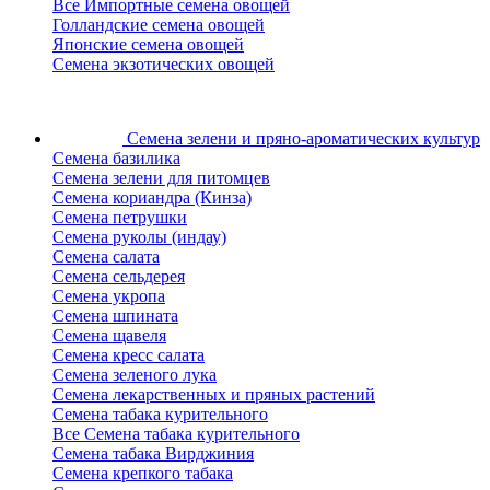
Все Импортные семена овощей
Голландские семена овощей
Японские семена овощей
Семена экзотических овощей
Семена зелени
и пряно-ароматических культур
Семена базилика
Семена зелени для питомцев
Семена кориандра (Кинза)
Семена петрушки
Семена руколы (индау)
Семена салата
Семена сельдерея
Семена укропа
Семена шпината
Семена щавеля
Семена кресс салата
Семена зеленого лука
Семена лекарственных и пряных растений
Семена табака курительного
Все Семена табака курительного
Семена табака Вирджиния
Семена крепкого табака