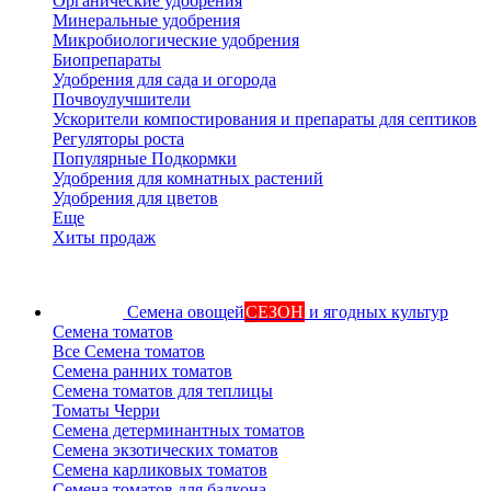
Органические удобрения
Минеральные удобрения
Микробиологические удобрения
Биопрепараты
Удобрения для сада и огорода
Почвоулучшители
Ускорители компостирования и препараты для септиков
Регуляторы роста
Популярные Подкормки
Удобрения для комнатных растений
Удобрения для цветов
Еще
Хиты продаж
Семена овощей
СЕЗОН
и ягодных культур
Семена томатов
Все Семена томатов
Семена ранних томатов
Семена томатов для теплицы
Томаты Черри
Семена детерминантных томатов
Семена экзотических томатов
Семена карликовых томатов
Семена томатов для балкона