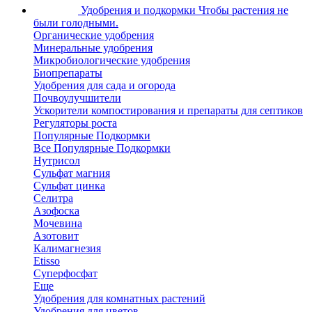
Удобрения и подкормки
Чтобы растения не
были голодными.
Органические удобрения
Минеральные удобрения
Микробиологические удобрения
Биопрепараты
Удобрения для сада и огорода
Почвоулучшители
Ускорители компостирования и препараты для септиков
Регуляторы роста
Популярные Подкормки
Все Популярные Подкормки
Нутрисол
Сульфат магния
Сульфат цинка
Селитра
Азофоска
Мочевина
Азотовит
Калимагнезия
Etisso
Суперфосфат
Еще
Удобрения для комнатных растений
Удобрения для цветов