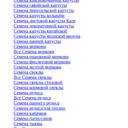
Семена краснокочанной капусты
Семена савойской капусты
Семена брюссельской капусты
Семена капусты кольраби
Семена листовой капусты Кале
Семена декоративной капусты
Семена капусты китайской
Семена капусты японской мизуна
Семена ранней капусты
Семена моркови
Все Семена моркови
Семена оранжевой моркови
Семена фиолетовой моркови
Семена желтой моркови
Семена свеклы
Все Семена свеклы
Семена свеклы столовой
Семена кормовой свеклы
Семена редиса
Все Семена редиса
Семена раннего редиса
Семена редиса для теплиц
Семена кабачков
Семена патиссонов
Семена тыквы