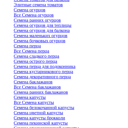
Элитные семена томатов
Семена огурцов
Все Семена огурцов
Семена ранних огурцов
Семена огурцов для теплицы
Семена огурцов для балкона
Семена маленьких огурцов
Семена бочковых огурцов
Семена перца
Все Семена перца
Семена сладкого перца
Семена острого перца
Семена перца для подоконника
Семена кустарникового перца
Семена декоративного перца
Семена баклажанов
Все Семена баклажанов
Семена ранних баклажанов
Семена капусты
Все Семена капусты
Семена белокочанной капусты
Семена цветной капусты
Семена капусты брокколи
Семена пекинской капусты