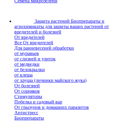
Семена микрозелени
Защита растений
Биопрепараты и
агрохимикаты для защиты ваших растений от
вредителей и болезней
От вредителей
Все От вредителей
Для ранневесеней обработки
от муравьев
от слизней и улиток
от медведки
от белокрылки
от клеща
от хруща (личинки майского жука)
От болезней
От сорняков
Стимуляторы
Побелка и садовый вар
От грызунов и домашних паразитов
Антистресс
Биопрепараты