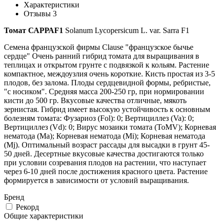
Характеристики
Отзывы
3
Томат
САРРА
F1
Solanum Lycopersicum L. var. Sarra F1
Семена французской фирмы Clause "французское бычье
сердце" Очень ранний гибрид томата для выращивания в
теплицах и открытом грунте с подвязкой к кольям. Растение
компактное, междоузлия очень короткие. Кисть простая из 3-5
плодов, без залома. Плоды сердцевидной формы, ребристые,
"с носиком". Средняя масса 200-250 гр, при нормировании
кисти до 500 гр. Вкусовые качества отличные, мякоть
зернистая. Гибрид имеет высокую устойчивость к основным
болезням томата: Фузариоз (Fol): 0; Вертициллез (Va): 0;
Вертициллез (Vd): 0; Вирус мозаики томата (ToMV);
Корневая
нематода (Ma); Корневая нематода (Mi); Корневая нематода
(Mj). Оптимальный возраст рассады для высадки в грунт 45-
50 дней. Десертные вкусовые качества достигаются только
при условии созревания плодов на растении, что наступает
через 6-10 дней после достижения красного цвета. Растение
формируется в зависимости от условий выращивания.
Бренд
Рекорд
Общие характеристики