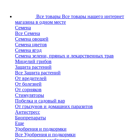
Все товары
Все товары нашего интернет
магазина в одном месте
Семена
Все Семена
Семена овощей
Семена цветов
Семена ягод
Семена зелени, пряных и лекарственных трав
Мицелий грибов
Защита растений
Все Защита растений
От вредителей
От болезней
От сорняков
Стимуляторы
Побелка и садовый вар
От грызунов и домашних паразитов
Антистресс
Биопрепараты
Еще
Удобрения и подкормки
Все Удобрения и подкормки