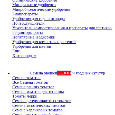
Органические удобрения
Минеральные удобрения
Микробиологические удобрения
Биопрепараты
Удобрения для сада и огорода
Почвоулучшители
Ускорители компостирования и препараты для септиков
Регуляторы роста
Популярные Подкормки
Удобрения для комнатных растений
Удобрения для цветов
Еще
Хиты продаж
Семена овощей
СЕЗОН
и ягодных культур
Семена томатов
Все Семена томатов
Семена ранних томатов
Семена томатов для теплицы
Томаты Черри
Семена детерминантных томатов
Семена экзотических томатов
Семена карликовых томатов
Семена томатов для балкона