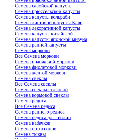
Семена краснокочанной капусты
Семена савойской капусты
Семена брюссельской капусты
Семена капусты кольраби
Семена листовой капусты Кале
Семена декоративной капусты
Семена капусты китайской
Семена капусты японской мизуна
Семена ранней капусты
Семена моркови
Все Семена моркови
Семена оранжевой моркови
Семена фиолетовой моркови
Семена желтой моркови
Семена свеклы
Все Семена свеклы
Семена свеклы столовой
Семена кормовой свеклы
Семена редиса
Все Семена редиса
Семена раннего редиса
Семена редиса для теплиц
Семена кабачков
Семена патиссонов
Семена тыквы