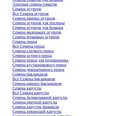
Элитные семена томатов
Семена огурцов
Все Семена огурцов
Семена ранних огурцов
Семена огурцов для теплицы
Семена огурцов для балкона
Семена маленьких огурцов
Семена бочковых огурцов
Семена перца
Все Семена перца
Семена сладкого перца
Семена острого перца
Семена перца для подоконника
Семена кустарникового перца
Семена декоративного перца
Семена баклажанов
Все Семена баклажанов
Семена ранних баклажанов
Семена капусты
Все Семена капусты
Семена белокочанной капусты
Семена цветной капусты
Семена капусты брокколи
Семена пекинской капусты