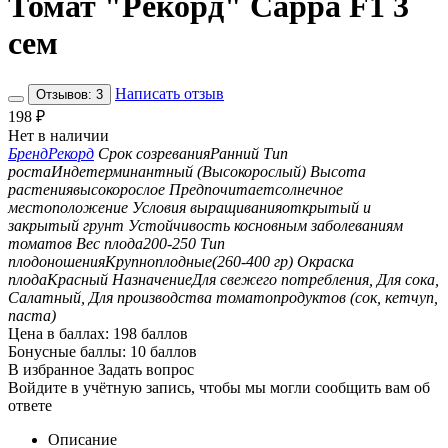
Томат "Рекорд" Сарра F1 3
сем
Написать отзыв
Отзывов: 3
198
₽
Нет в наличии
Бренд
Рекорд
Срок созревания
Ранний
Тип
роста
Индетерминантный (Высокорослый)
Высота
растения
высокорослое
Предпочитает
солнечное
местоположение
Условия выращивания
открытый и
закрытый грунт
Устойчивость к
основным заболеваниям
томатов
Вес плода
200-250
Тип
плодоношения
Крупноплодные(260-400 гр)
Окраска
плода
Красный
Назначение
Для свежего потребления, Для сока,
Салатный, Для производства томатопродуктов (сок, кетчуп,
паста)
Цена в баллах:
198 баллов
Бонусные баллы:
10 баллов
В избранное
Задать вопрос
Войдите в учётную запись, чтобы мы могли сообщить вам об
ответе
Описание