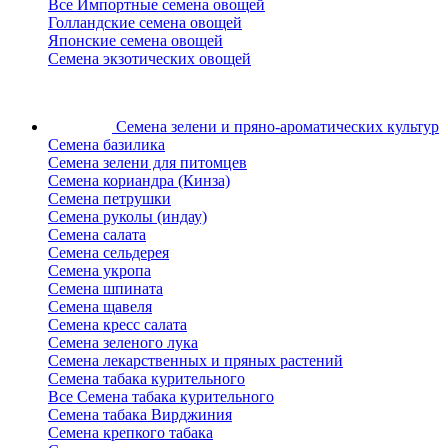
Все Импортные семена овощей
Голландские семена овощей
Японские семена овощей
Семена экзотических овощей
Семена зелени
и пряно-ароматических культур
Семена базилика
Семена зелени для питомцев
Семена кориандра (Кинза)
Семена петрушки
Семена руколы (индау)
Семена салата
Семена сельдерея
Семена укропа
Семена шпината
Семена щавеля
Семена кресс салата
Семена зеленого лука
Семена лекарственных и пряных растений
Семена табака курительного
Все Семена табака курительного
Семена табака Вирджиния
Семена крепкого табака