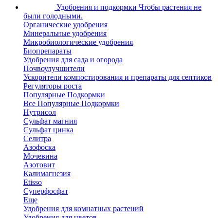
Удобрения и подкормки
Чтобы растения не
были голодными.
Органические удобрения
Минеральные удобрения
Микробиологические удобрения
Биопрепараты
Удобрения для сада и огорода
Почвоулучшители
Ускорители компостирования и препараты для септиков
Регуляторы роста
Популярные Подкормки
Все Популярные Подкормки
Нутрисол
Сульфат магния
Сульфат цинка
Селитра
Азофоска
Мочевина
Азотовит
Калимагнезия
Etisso
Суперфосфат
Еще
Удобрения для комнатных растений
Удобрения для цветов