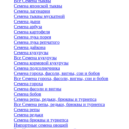
Все Семена тыквы
Семена японской тыквы
Семена лагенарии
Семена тыквы мускатной
Семена дыни
Семена арбуза
Семена картофеля
Семена лука порея
Семена лука репчатого
Семена дайкона
Семена кукурузы
Все Семена кукурузы
Семена кормовой кукурузы
Семена подсолнечника
Семена гороха, фасоли, вигны, сои и бобов
Все Семена гороха, фасоли, вигны, сои и бобов
Семена гороха
Семена фасоли и вигны
Семена бобов
Семена репы, редьки, брюквы и турнепса
Все Семена репы, редьки, брюквы и турнепса
Семена репы
Семена редьки
Семена брюквы и турнепса
Импортные семена овощей