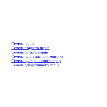
Семена перца
Семена сладкого перца
Семена острого перца
Семена перца для подоконника
Семена кустарникового перца
Семена декоративного перца