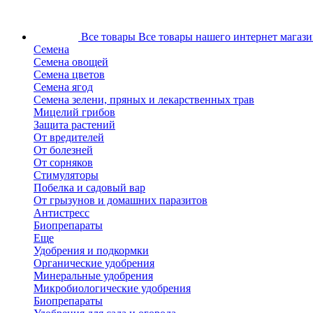
Все товары
Все товары нашего интернет магази
Семена
Семена овощей
Семена цветов
Семена ягод
Семена зелени, пряных и лекарственных трав
Мицелий грибов
Защита растений
От вредителей
От болезней
От сорняков
Стимуляторы
Побелка и садовый вар
От грызунов и домашних паразитов
Антистресс
Биопрепараты
Еще
Удобрения и подкормки
Органические удобрения
Минеральные удобрения
Микробиологические удобрения
Биопрепараты