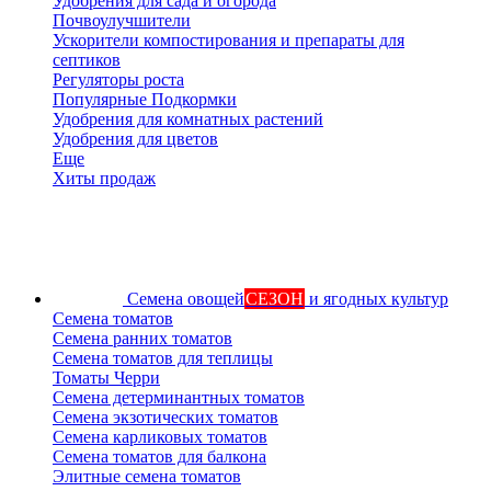
Удобрения для сада и огорода
Почвоулучшители
Ускорители компостирования и препараты для
септиков
Регуляторы роста
Популярные Подкормки
Удобрения для комнатных растений
Удобрения для цветов
Еще
Хиты продаж
Семена овощей
СЕЗОН
и ягодных культур
Семена томатов
Семена ранних томатов
Семена томатов для теплицы
Томаты Черри
Семена детерминантных томатов
Семена экзотических томатов
Семена карликовых томатов
Семена томатов для балкона
Элитные семена томатов