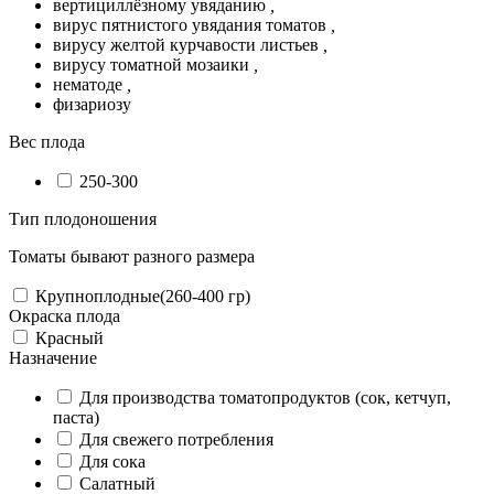
вертициллёзному увяданию
,
вирус пятнистого увядания томатов
,
вирусу желтой курчавости листьев
,
вирусу томатной мозаики
,
нематоде
,
физариозу
Вес плода
250-300
Тип плодоношения
Томаты бывают разного размера
Крупноплодные(260-400 гр)
Окраска плода
Красный
Назначение
Для производства томатопродуктов (сок, кетчуп,
паста)
Для свежего потребления
Для сока
Салатный