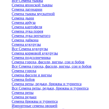
Все Семена тыквы
Семена японской тыквы
Семена лагенарии
Семена тыквы мускатной
Семена дыни
Семена арбуза
Семена картофеля
Семена лука порея
Семена лука репчатого
Семена дайкона
Семена кукурузы
Все Семена кукурузы
Семена кормовой кукурузы
Семена подсолнечника
Семена гороха, фасоли, вигны, сои и бобов
Все Семена гороха, фасоли, вигны, сои и бобов
Семена гороха
Семена фасоли и вигны
Семена бобов
Семена репы, редьки, брюквы и турнепса
Все Семена репы, редьки, брюквы и турнепса
Семена репы
Семена редьки
Семена брюквы и турнепса
Импортные семена овощей