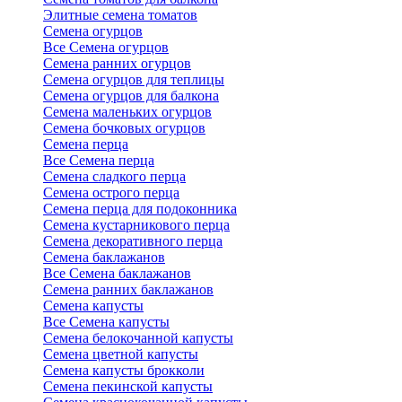
Элитные семена томатов
Семена огурцов
Все Семена огурцов
Семена ранних огурцов
Семена огурцов для теплицы
Семена огурцов для балкона
Семена маленьких огурцов
Семена бочковых огурцов
Семена перца
Все Семена перца
Семена сладкого перца
Семена острого перца
Семена перца для подоконника
Семена кустарникового перца
Семена декоративного перца
Семена баклажанов
Все Семена баклажанов
Семена ранних баклажанов
Семена капусты
Все Семена капусты
Семена белокочанной капусты
Семена цветной капусты
Семена капусты брокколи
Семена пекинской капусты