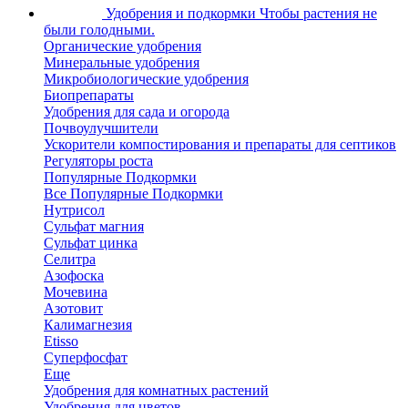
Удобрения и подкормки
Чтобы растения не
были голодными.
Органические удобрения
Минеральные удобрения
Микробиологические удобрения
Биопрепараты
Удобрения для сада и огорода
Почвоулучшители
Ускорители компостирования и препараты для септиков
Регуляторы роста
Популярные Подкормки
Все Популярные Подкормки
Нутрисол
Сульфат магния
Сульфат цинка
Селитра
Азофоска
Мочевина
Азотовит
Калимагнезия
Etisso
Суперфосфат
Еще
Удобрения для комнатных растений
Удобрения для цветов