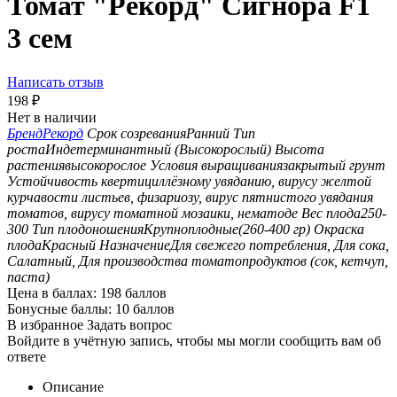
Томат "Рекорд" Сигнора F1
3 сем
Написать отзыв
198
₽
Нет в наличии
Бренд
Рекорд
Срок созревания
Ранний
Тип
роста
Индетерминантный (Высокорослый)
Высота
растения
высокорослое
Условия выращивания
закрытый грунт
Устойчивость к
вертициллёзному увяданию, вирусу желтой
курчавости листьев, физариозу, вирус пятнистого увядания
томатов, вирусу томатной мозаики, нематоде
Вес плода
250-
300
Тип плодоношения
Крупноплодные(260-400 гр)
Окраска
плода
Красный
Назначение
Для свежего потребления, Для сока,
Салатный, Для производства томатопродуктов (сок, кетчуп,
паста)
Цена в баллах:
198 баллов
Бонусные баллы:
10 баллов
В избранное
Задать вопрос
Войдите в учётную запись, чтобы мы могли сообщить вам об
ответе
Описание