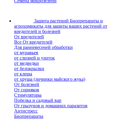
Семена микрозелени
Защита растений
Биопрепараты и
агрохимикаты для защиты ваших растений от
вредителей и болезней
От вредителей
Все От вредителей
Для ранневесеней обработки
от муравьев
от слизней и улиток
от медведки
от белокрылки
от клеща
от хруща (личинки майского жука)
От болезней
От сорняков
Стимуляторы
Побелка и садовый вар
От грызунов и домашних паразитов
Антистресс
Биопрепараты