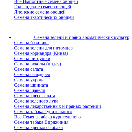
Все Импортные семена овощей
Голландские семена овощей
Японские семена овощей
Семена экзотических овощей
Семена зелени
и пряно-ароматических культур
Семена базилика
Семена зелени для питомцев
Семена кориандра (Кинза)
Семена петрушки
Семена руколы (индау)
Семена салата
Семена сельдерея
Семена укропа
Семена шпината
Семена щавеля
Семена кресс салата
Семена зеленого лука
Семена лекарственных и пряных растений
Семена табака курительного
Все Семена табака курительного
Семена табака Вирджиния
Семена крепкого табака