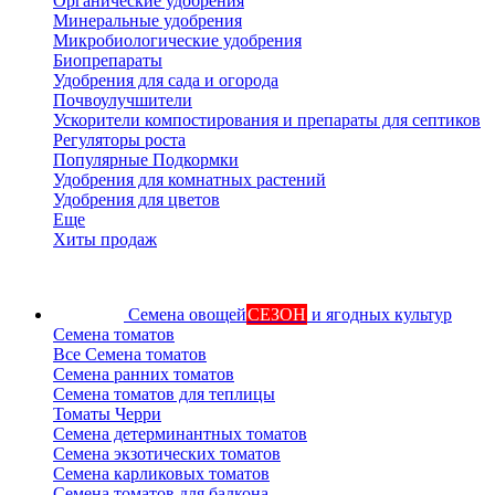
Органические удобрения
Минеральные удобрения
Микробиологические удобрения
Биопрепараты
Удобрения для сада и огорода
Почвоулучшители
Ускорители компостирования и препараты для септиков
Регуляторы роста
Популярные Подкормки
Удобрения для комнатных растений
Удобрения для цветов
Еще
Хиты продаж
Семена овощей
СЕЗОН
и ягодных культур
Семена томатов
Все Семена томатов
Семена ранних томатов
Семена томатов для теплицы
Томаты Черри
Семена детерминантных томатов
Семена экзотических томатов
Семена карликовых томатов
Семена томатов для балкона