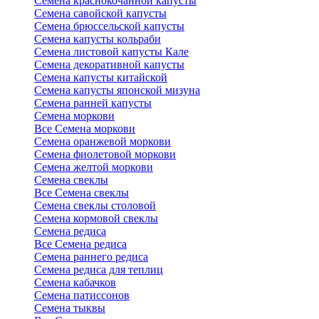
Семена краснокочанной капусты
Семена савойской капусты
Семена брюссельской капусты
Семена капусты кольраби
Семена листовой капусты Кале
Семена декоративной капусты
Семена капусты китайской
Семена капусты японской мизуна
Семена ранней капусты
Семена моркови
Все Семена моркови
Семена оранжевой моркови
Семена фиолетовой моркови
Семена желтой моркови
Семена свеклы
Все Семена свеклы
Семена свеклы столовой
Семена кормовой свеклы
Семена редиса
Все Семена редиса
Семена раннего редиса
Семена редиса для теплиц
Семена кабачков
Семена патиссонов
Семена тыквы