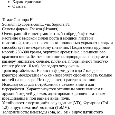
Характеристики
Отзывы
Томат Сигнора F1
Solanum LycopersicumL. var. Signora F1
Семена фирмы Esasem (Италия)
Очень ранний индетерминантный гибрид биф-томата.
Растение с высокой силой роста и мощной листвой
пластиной, которая практически полностью укрывает плоды и
способствует внекорневому питанию. Плоды очень крупные,
массой 250-300 грамм, округлые ароматные, насыщенного
красного цвета, без зеленого пятна, однородные по форме и
размеру, мясистые, сочные, плотные, плоды имеют толстую
стенку (более 10 мм), благодаря чему очень
транспортабельны. На кисти формируется до 7 плодов, а
короткое междоузлие (4-5 см) позволяет сформировать больше
кистей на шпалере. Не подвержены растрескиванию.
Используются для потребления в свежем виде и для
переработки. Характеризуется отличным завязыванием и
дружной отдачей урожая, адаптирован к различным зонам
взращивания и под разные виды почв.
Устойчивость: вертицилёзное увядание (VD), Фузариоз (Fol
1,2), вирус томатной мозаики (ToMV).
Толерантность: нематоды (Ma, Mi, Mj), вирус пятнистого